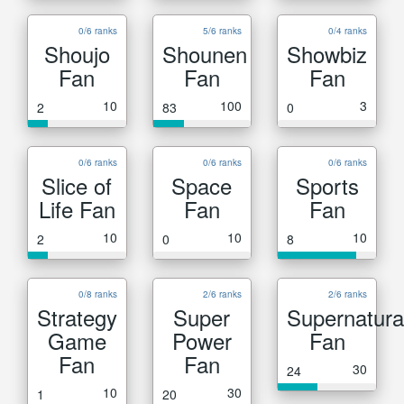
0/6 ranks
5/6 ranks
0/4 ranks
Shoujo
Shounen
Showbiz
Fan
Fan
Fan
10
100
3
2
83
0
0/6 ranks
0/6 ranks
0/6 ranks
Slice of
Space
Sports
Life Fan
Fan
Fan
10
10
10
2
0
8
0/8 ranks
2/6 ranks
2/6 ranks
Strategy
Super
Supernatura
Game
Power
Fan
Fan
Fan
30
24
10
30
1
20