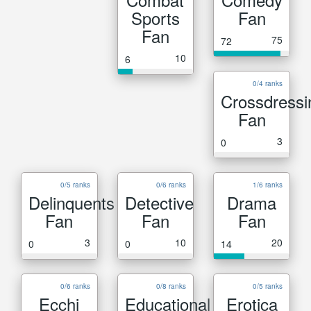
Sports
Fan
Fan
75
72
10
6
0/4 ranks
Crossdressi
Fan
3
0
0/5 ranks
0/6 ranks
1/6 ranks
Delinquents
Detective
Drama
Fan
Fan
Fan
3
10
20
0
0
14
0/6 ranks
0/8 ranks
0/5 ranks
Ecchi
Educational
Erotica