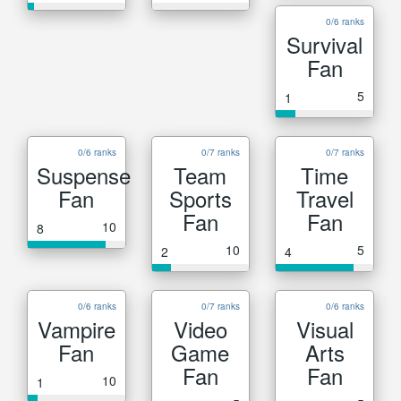
0/6 ranks
Survival
Fan
5
1
0/6 ranks
0/7 ranks
0/7 ranks
Suspense
Team
Time
Fan
Sports
Travel
Fan
Fan
10
8
10
5
2
4
0/6 ranks
0/7 ranks
0/6 ranks
Vampire
Video
Visual
Fan
Game
Arts
Fan
Fan
10
1