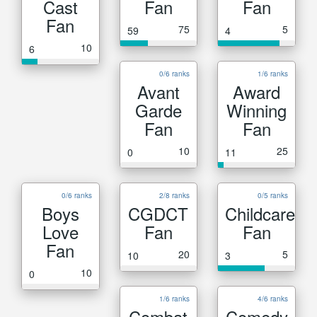
Cast
Fan
Fan
Fan
75
5
59
4
10
6
0/6 ranks
1/6 ranks
Avant
Award
Garde
Winning
Fan
Fan
10
25
0
11
0/6 ranks
2/8 ranks
0/5 ranks
Boys
CGDCT
Childcare
Love
Fan
Fan
Fan
20
5
10
3
10
0
1/6 ranks
4/6 ranks
Combat
Comedy