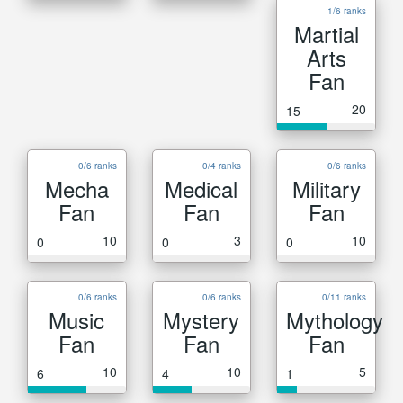
1/6 ranks
Martial
Arts
Fan
20
15
0/6 ranks
0/4 ranks
0/6 ranks
Mecha
Medical
Military
Fan
Fan
Fan
10
3
10
0
0
0
0/6 ranks
0/6 ranks
0/11 ranks
Music
Mystery
Mythology
Fan
Fan
Fan
10
10
5
6
4
1