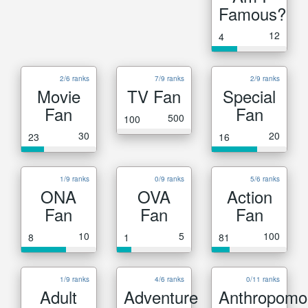
Famous?
12
4
2/6 ranks
7/9 ranks
2/9 ranks
Movie
TV Fan
Special
Fan
Fan
500
100
30
20
23
16
1/9 ranks
0/9 ranks
5/6 ranks
ONA
OVA
Action
Fan
Fan
Fan
10
5
100
8
1
81
1/9 ranks
4/6 ranks
0/11 ranks
Adult
Adventure
Anthropomo