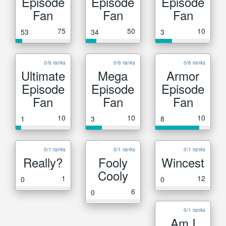
Episode
Episode
Episode
Fan
Fan
Fan
75
50
10
53
34
3
0/6 ranks
0/6 ranks
0/6 ranks
Ultimate
Mega
Armor
Episode
Episode
Episode
Fan
Fan
Fan
10
10
10
1
3
8
0/1 ranks
0/1 ranks
0/1 ranks
Really?
Fooly
Wincest
Cooly
1
12
0
0
6
0
0/1 ranks
Am I