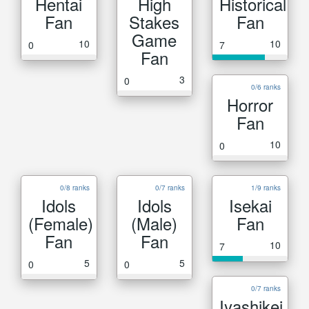
Hentai
High
Historical
Fan
Stakes
Fan
Game
10
10
0
7
Fan
3
0
0/6 ranks
Horror
Fan
10
0
0/8 ranks
0/7 ranks
1/9 ranks
Idols
Idols
Isekai
(Female)
(Male)
Fan
Fan
Fan
10
7
5
5
0
0
0/7 ranks
Iyashikei