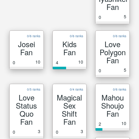
Fan
5
0
0/6 ranks
0/6 ranks
0/6 ranks
Josei
Kids
Love
Fan
Fan
Polygon
Fan
10
10
0
4
5
0
0/5 ranks
0/4 ranks
0/6 ranks
Love
Magical
Mahou
Status
Sex
Shoujo
Quo
Shift
Fan
Fan
Fan
10
2
3
3
0
0