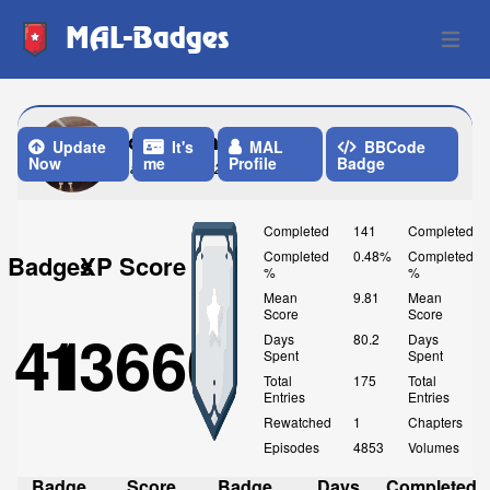
MAL-Badges
Open 
joaldofilho
Update
It's
MAL
BBCode
Now
me
Profile
Badge
Last Update: 2 Weeks ago
Completed
141
Completed
Completed
0.48%
Completed
Badges
XP Score
%
%
Mean
9.81
Mean
Score
Score
41
13660
Days
80.2
Days
Spent
Spent
Total
175
Total
Entries
Entries
Rewatched
1
Chapters
Episodes
4853
Volumes
Badge
Score
Badge
Days
Completed