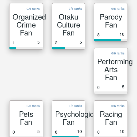
0/6 ranks
0/6 ranks
0/6 ranks
Organized
Otaku
Parody
Crime
Culture
Fan
Fan
Fan
10
8
5
5
1
2
0/6 ranks
Performing
Arts
Fan
5
0
0/6 ranks
0/6 ranks
0/6 ranks
Pets
Psychological
Racing
Fan
Fan
Fan
5
10
10
0
8
0