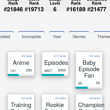
Rank
Rank
Level
Rank
Rank
#
#
#
#
21846
19713
6
16189
21477
leted
Incomplete
Year
Genres
Theme
4/6 ranks
9/15 ranks
3/6 ranks
Anime
Episodes
Baby
Episode
200
5000
141
4827
Fan
50
39
4/6 ranks
3/6 ranks
0/6 ranks
Training
Rookie
Champion