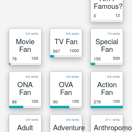
Famous?
12
0
5/6 ranks
8/9 ranks
7/9 ranks
Movie
TV Fan
Special
Fan
Fan
1000
567
100
500
76
155
6/9 ranks
6/9 ranks
6/6 ranks
ONA
OVA
Action
Fan
Fan
Fan
100
100
100
86
90
278
4/9 ranks
6/6 ranks
2/11 ranks
Adult
Adventure
Anthropomo