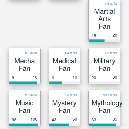
1/6 ranks
Martial
Arts
Fan
20
15
0/6 ranks
1/4 ranks
2/6 ranks
Mecha
Medical
Military
Fan
Fan
Fan
10
10
30
9
6
20
5/6 ranks
3/6 ranks
3/11 ranks
Music
Mystery
Mythology
Fan
Fan
Fan
100
50
35
98
43
33