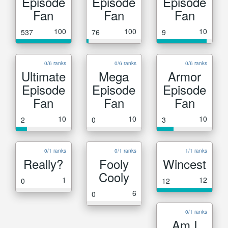
Episode
Episode
Episode
Fan
Fan
Fan
100
100
10
537
76
9
0/6 ranks
0/6 ranks
0/6 ranks
Ultimate
Mega
Armor
Episode
Episode
Episode
Fan
Fan
Fan
10
10
10
2
0
3
0/1 ranks
0/1 ranks
1/1 ranks
Really?
Fooly
Wincest
Cooly
1
12
0
12
6
0
0/1 ranks
Am I