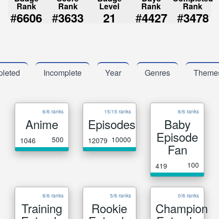
Rank
Rank
Level
Rank
Rank
#
#
#
#
6606
3633
21
4427
3478
leted
Incomplete
Year
Genres
Theme
6/6 ranks
15/15 ranks
6/6 ranks
Anime
Episodes
Baby
Episode
500
10000
1046
12079
Fan
100
419
6/6 ranks
5/6 ranks
0/6 ranks
Training
Rookie
Champion