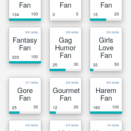
Fan
Fan
Fan
100
5
20
134
0
15
6/6 ranks
3/8 ranks
3/6 ranks
Fantasy
Gag
Girls
Fan
Humor
Love
Fan
Fan
100
333
30
50
25
32
3/7 ranks
2/6 ranks
6/6 ranks
Gore
Gourmet
Harem
Fan
Fan
Fan
35
20
100
25
12
160
0/6 ranks
2/4 ranks
1/6 ranks