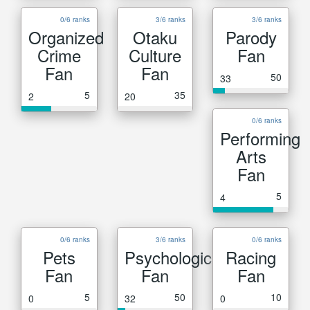
0/6 ranks
3/6 ranks
3/6 ranks
Organized
Otaku
Parody
Crime
Culture
Fan
Fan
Fan
50
33
5
35
2
20
0/6 ranks
Performing
Arts
Fan
5
4
0/6 ranks
3/6 ranks
0/6 ranks
Pets
Psychological
Racing
Fan
Fan
Fan
5
50
10
0
32
0