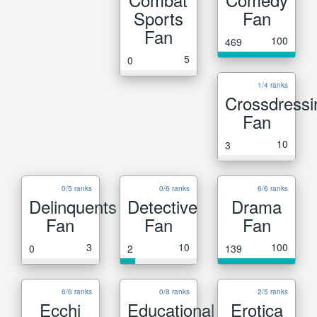
Sports
Fan
Fan
100
469
5
0
1/4 ranks
Crossdressi
Fan
10
3
0/5 ranks
0/6 ranks
6/6 ranks
Delinquents
Detective
Drama
Fan
Fan
Fan
3
10
100
0
2
139
6/6 ranks
0/8 ranks
2/5 ranks
Ecchi
Educational
Erotica