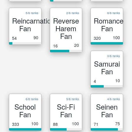
5/6 ranks
2/6 ranks
6/6 ranks
Reincarnation
Reverse
Romance
Fan
Harem
Fan
Fan
90
100
54
320
20
16
0/6 ranks
Samurai
Fan
10
4
6/6 ranks
5/6 ranks
4/6 ranks
School
Sci-Fi
Seinen
Fan
Fan
Fan
100
100
75
333
88
71