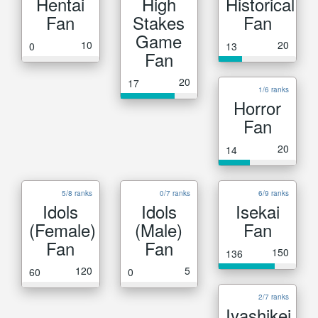
Hentai
High
Historical
Fan
Stakes
Fan
Game
10
20
0
13
Fan
20
17
1/6 ranks
Horror
Fan
20
14
5/8 ranks
0/7 ranks
6/9 ranks
Idols
Idols
Isekai
(Female)
(Male)
Fan
Fan
Fan
150
136
120
5
60
0
2/7 ranks
Iyashikei