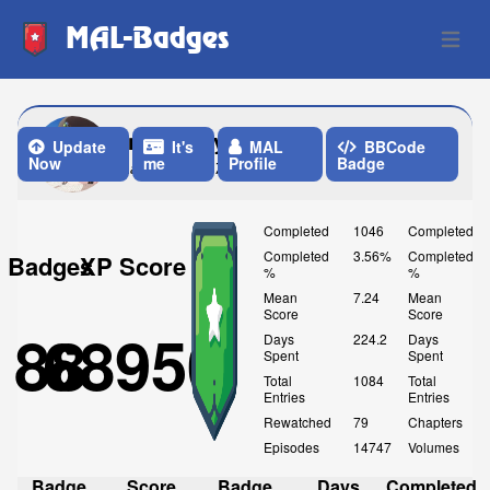
MAL-Badges
Open 
indrarizkyrama24
Update
It's
MAL
BBCode
Now
me
Profile
Badge
Last Update: 7 Days ago
Completed
1046
Completed
Completed
3.56%
Completed
Badges
XP Score
%
%
Mean
7.24
Mean
Score
Score
88
68950
Days
224.2
Days
Spent
Spent
Total
1084
Total
Entries
Entries
Rewatched
79
Chapters
Episodes
14747
Volumes
Badge
Score
Badge
Days
Completed