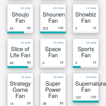
3/6 ranks
6/6 ranks
1/4 ranks
Shoujo
Shounen
Showbiz
Fan
Fan
Fan
50
100
10
43
203
3
3/6 ranks
0/6 ranks
0/6 ranks
Slice of
Space
Sports
Life Fan
Fan
Fan
50
10
10
46
0
3
1/8 ranks
3/6 ranks
6/6 ranks
Strategy
Super
Supernatura
Game
Power
Fan
Fan
Fan
100
120
25
50
14
38