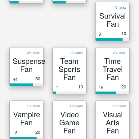
1/6 ranks
Survival
Fan
10
9
3/6 ranks
0/7 ranks
2/7 ranks
Suspense
Team
Time
Fan
Sports
Travel
Fan
Fan
50
44
10
20
1
16
1/6 ranks
2/7 ranks
1/6 ranks
Vampire
Video
Visual
Fan
Game
Arts
Fan
Fan
20
18