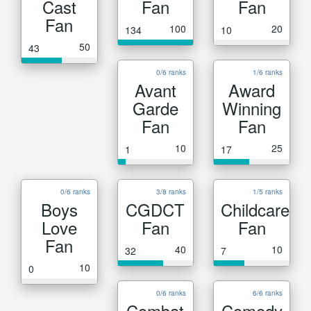
Cast
Fan
Fan
Fan
100
20
134
10
50
43
0/6 ranks
1/6 ranks
Avant
Award
Garde
Winning
Fan
Fan
10
25
1
17
0/6 ranks
3/8 ranks
1/5 ranks
Boys
CGDCT
Childcare
Love
Fan
Fan
Fan
40
10
32
7
10
0
0/6 ranks
6/6 ranks
Combat
Comedy