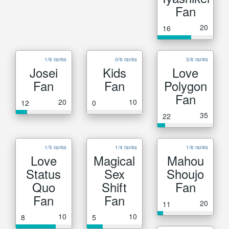
Fan
20
16
1/6 ranks
0/6 ranks
3/6 ranks
Josei
Kids
Love
Fan
Fan
Polygon
Fan
20
10
12
0
35
22
1/5 ranks
1/4 ranks
1/6 ranks
Love
Magical
Mahou
Status
Sex
Shoujo
Quo
Shift
Fan
Fan
Fan
20
11
10
10
8
5