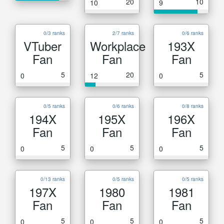
20
10
10
9
0/3 ranks
2/7 ranks
0/6 ranks
VTuber
Workplace
193X
Fan
Fan
Fan
5
20
5
0
12
0
0/5 ranks
0/6 ranks
0/8 ranks
194X
195X
196X
Fan
Fan
Fan
5
5
5
0
0
0
0/13 ranks
0/5 ranks
0/5 ranks
197X
1980
1981
Fan
Fan
Fan
5
5
5
0
0
0