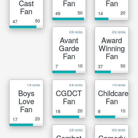
Cast
Fan
Fan
Fan
50
20
49
14
50
47
0/6 ranks
2/6 ranks
Avant
Award
Garde
Winning
Fan
Fan
10
50
7
37
1/6 ranks
2/8 ranks
1/5 ranks
Boys
CGDCT
Childcare
Love
Fan
Fan
Fan
20
10
18
8
20
17
0/6 ranks
6/6 ranks
Combat
Comedy