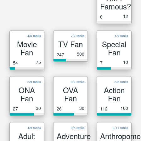
Famous?
12
0
4/6 ranks
7/9 ranks
1/9 ranks
Movie
TV Fan
Special
Fan
Fan
500
247
75
10
54
7
3/9 ranks
3/9 ranks
6/6 ranks
ONA
OVA
Action
Fan
Fan
Fan
30
30
100
27
26
112
4/9 ranks
3/6 ranks
2/11 ranks
Adult
Adventure
Anthropomo