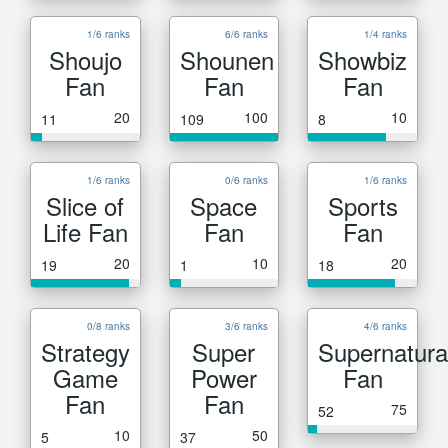
1/6 ranks
6/6 ranks
1/4 ranks
Shoujo
Shounen
Showbiz
Fan
Fan
Fan
20
100
10
11
109
8
1/6 ranks
0/6 ranks
1/6 ranks
Slice of
Space
Sports
Life Fan
Fan
Fan
20
10
20
19
1
18
0/8 ranks
3/6 ranks
4/6 ranks
Strategy
Super
Supernatura
Game
Power
Fan
Fan
Fan
75
52
10
50
5
37