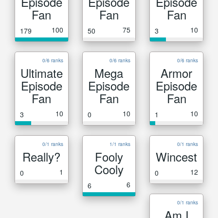
Episode
Episode
Episode
Fan
Fan
Fan
100
75
10
179
50
3
0/6 ranks
0/6 ranks
0/6 ranks
Ultimate
Mega
Armor
Episode
Episode
Episode
Fan
Fan
Fan
10
10
10
3
0
1
0/1 ranks
1/1 ranks
0/1 ranks
Really?
Fooly
Wincest
Cooly
1
12
0
0
6
6
0/1 ranks
Am I