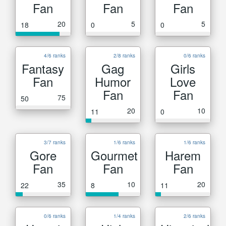
Fan
Fan
Fan
20
5
5
18
0
0
4/6 ranks
2/8 ranks
0/6 ranks
Fantasy
Gag
Girls
Fan
Humor
Love
Fan
Fan
75
50
20
10
11
0
3/7 ranks
1/6 ranks
1/6 ranks
Gore
Gourmet
Harem
Fan
Fan
Fan
35
10
20
22
8
11
0/6 ranks
1/4 ranks
2/6 ranks