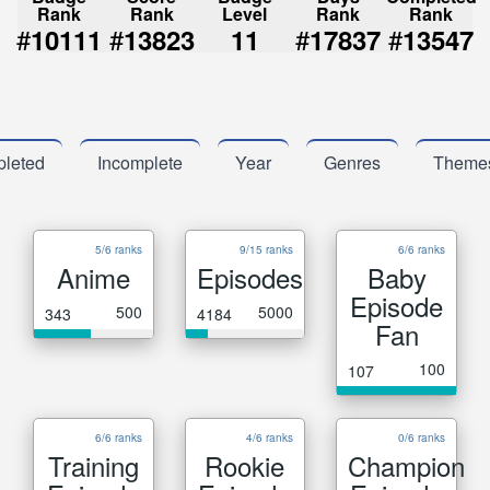
Rank
Rank
Level
Rank
Rank
#
#
#
#
10111
13823
11
17837
13547
leted
Incomplete
Year
Genres
Theme
5/6 ranks
9/15 ranks
6/6 ranks
Anime
Episodes
Baby
Episode
500
5000
343
4184
Fan
100
107
6/6 ranks
4/6 ranks
0/6 ranks
Training
Rookie
Champion