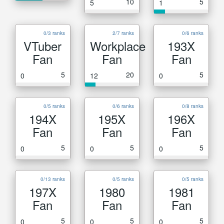
10
5
5
1
0/3 ranks
2/7 ranks
0/6 ranks
VTuber
Workplace
193X
Fan
Fan
Fan
5
20
5
0
12
0
0/5 ranks
0/6 ranks
0/8 ranks
194X
195X
196X
Fan
Fan
Fan
5
5
5
0
0
0
0/13 ranks
0/5 ranks
0/5 ranks
197X
1980
1981
Fan
Fan
Fan
5
5
5
0
0
0