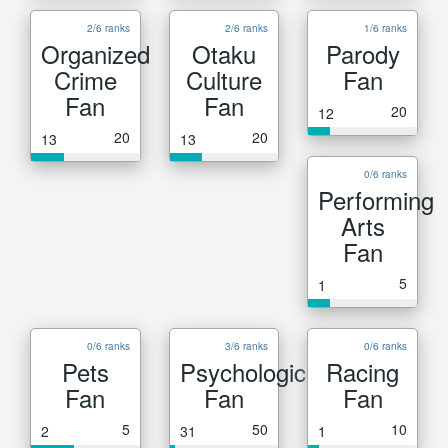
2/6 ranks
2/6 ranks
1/6 ranks
Organized
Otaku
Parody
Crime
Culture
Fan
Fan
Fan
20
12
20
20
13
13
0/6 ranks
Performing
Arts
Fan
5
1
0/6 ranks
3/6 ranks
0/6 ranks
Pets
Psychological
Racing
Fan
Fan
Fan
5
50
10
2
31
1