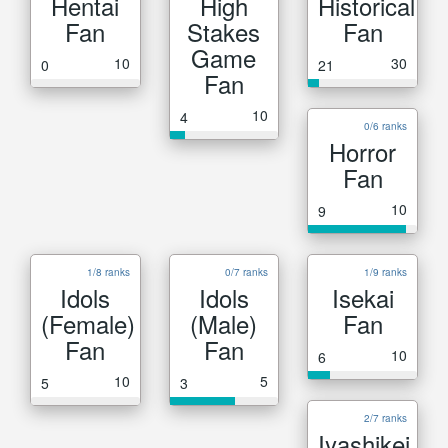
Hentai
High
Historical
Fan
Stakes
Fan
Game
10
30
0
21
Fan
10
4
0/6 ranks
Horror
Fan
10
9
1/8 ranks
0/7 ranks
1/9 ranks
Idols
Idols
Isekai
(Female)
(Male)
Fan
Fan
Fan
10
6
10
5
5
3
2/7 ranks
Iyashikei