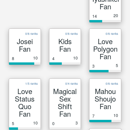
Fan
20
14
0/6 ranks
0/6 ranks
0/6 ranks
Josei
Kids
Love
Fan
Fan
Polygon
Fan
10
10
8
4
5
3
1/5 ranks
0/4 ranks
0/6 ranks
Love
Magical
Mahou
Status
Sex
Shoujo
Quo
Shift
Fan
Fan
Fan
10
7
10
3
5
0