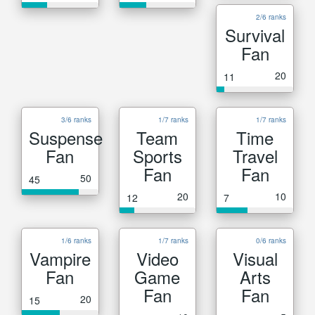
2/6 ranks
Survival
Fan
20
11
3/6 ranks
1/7 ranks
1/7 ranks
Suspense
Team
Time
Fan
Sports
Travel
Fan
Fan
50
45
20
10
12
7
1/6 ranks
1/7 ranks
0/6 ranks
Vampire
Video
Visual
Fan
Game
Arts
Fan
Fan
20
15