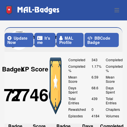
MAL-Badges
Open 
humblebrag
Update
It's
MAL
BBCode
Now
me
Profile
Badge
Last Update: One Month ago
Completed
343
Completed
Completed
1.17%
Completed
Badges
XP Score
%
%
Mean
6.59
Mean
Score
Score
77
27460
Days
68.6
Days
Spent
Spent
Total
439
Total
Entries
Entries
Rewatched
0
Chapters
Episodes
4184
Volumes
Badge
Score
Badge
Days
Completed