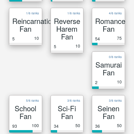
1/6 ranks
1/6 ranks
4/6 ranks
Reincarnation
Reverse
Romance
Fan
Harem
Fan
Fan
10
75
5
54
10
5
0/6 ranks
Samurai
Fan
10
2
5/6 ranks
3/6 ranks
3/6 ranks
School
Sci-Fi
Seinen
Fan
Fan
Fan
100
50
50
93
34
36