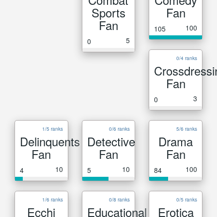
Sports
Fan
Fan
100
105
5
0
0/4 ranks
Crossdressi
Fan
3
0
1/5 ranks
0/6 ranks
5/6 ranks
Delinquents
Detective
Drama
Fan
Fan
Fan
10
10
100
4
5
84
1/6 ranks
0/8 ranks
0/5 ranks
Ecchi
Educational
Erotica