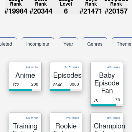
Rank
Rank
Level
Rank
Rank
#
#
#
#
19984
20344
6
21471
20157
leted
Incomplete
Year
Genres
Theme
4/6 ranks
7/15 ranks
4/6 ranks
Anime
Episodes
Baby
Episode
200
3000
172
2640
Fan
75
70
4/6 ranks
2/6 ranks
0/6 ranks
Training
Rookie
Champion