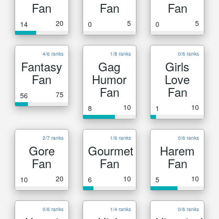
Fan
Fan
Fan
20
5
5
14
0
0
4/6 ranks
1/8 ranks
0/6 ranks
Fantasy
Gag
Girls
Fan
Humor
Love
Fan
Fan
75
56
10
10
8
1
2/7 ranks
1/6 ranks
0/6 ranks
Gore
Gourmet
Harem
Fan
Fan
Fan
20
10
10
10
6
5
0/6 ranks
1/4 ranks
0/6 ranks