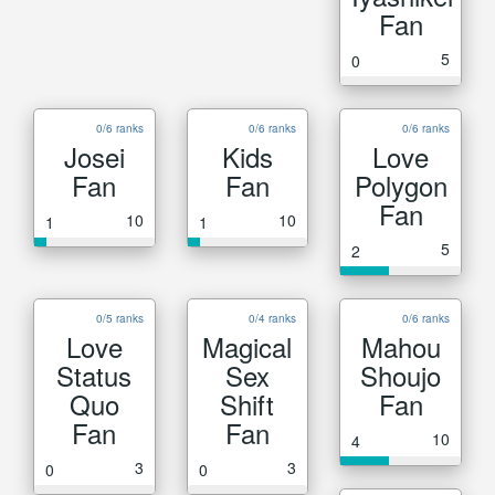
Fan
5
0
0/6 ranks
0/6 ranks
0/6 ranks
Josei
Kids
Love
Fan
Fan
Polygon
Fan
10
10
1
1
5
2
0/5 ranks
0/4 ranks
0/6 ranks
Love
Magical
Mahou
Status
Sex
Shoujo
Quo
Shift
Fan
Fan
Fan
10
4
3
3
0
0