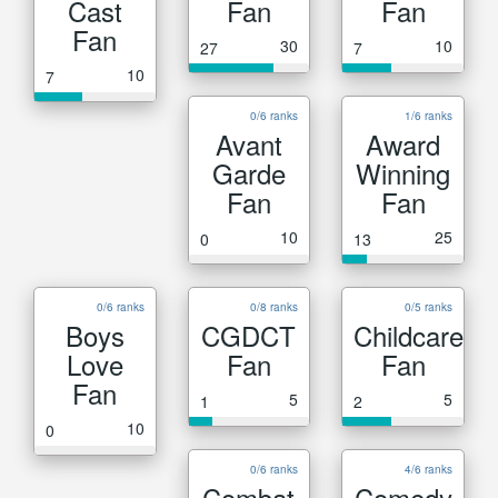
Cast
Fan
Fan
Fan
30
10
27
7
10
7
0/6 ranks
1/6 ranks
Avant
Award
Garde
Winning
Fan
Fan
10
25
0
13
0/6 ranks
0/8 ranks
0/5 ranks
Boys
CGDCT
Childcare
Love
Fan
Fan
Fan
5
5
1
2
10
0
0/6 ranks
4/6 ranks
Combat
Comedy