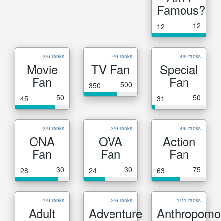
Famous?
12
12
3/6 ranks
7/9 ranks
4/9 ranks
Movie
TV Fan
Special
Fan
Fan
500
350
50
50
45
31
3/9 ranks
3/9 ranks
4/6 ranks
ONA
OVA
Action
Fan
Fan
Fan
30
30
75
28
24
63
1/9 ranks
2/6 ranks
1/11 ranks
Adult
Adventure
Anthropomo