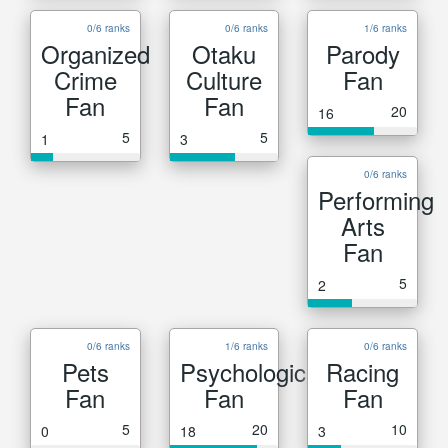
0/6 ranks
0/6 ranks
1/6 ranks
Organized
Otaku
Parody
Crime
Culture
Fan
Fan
Fan
20
16
5
5
1
3
0/6 ranks
Performing
Arts
Fan
5
2
0/6 ranks
1/6 ranks
0/6 ranks
Pets
Psychological
Racing
Fan
Fan
Fan
5
20
10
0
18
3