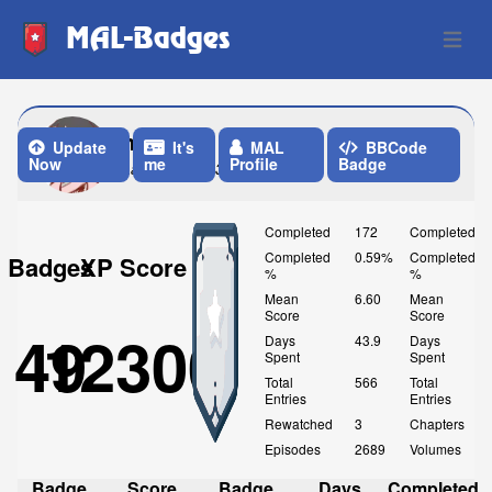
MAL-Badges
Open 
harmuni
Update
It's
MAL
BBCode
Now
me
Profile
Badge
Last Update: 3 Weeks ago
Completed
172
Completed
Completed
0.59%
Completed
Badges
XP Score
%
%
Mean
6.60
Mean
Score
Score
49
12300
Days
43.9
Days
Spent
Spent
Total
566
Total
Entries
Entries
Rewatched
3
Chapters
Episodes
2689
Volumes
Badge
Score
Badge
Days
Completed