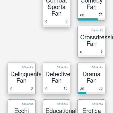
Sports
Fan
Fan
75
68
5
0
0/4 ranks
Crossdressi
Fan
3
0
0/5 ranks
0/6 ranks
3/6 ranks
Delinquents
Detective
Drama
Fan
Fan
Fan
3
10
50
0
0
36
1/6 ranks
0/8 ranks
0/5 ranks
Ecchi
Educational
Erotica