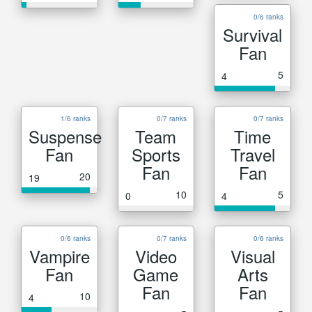
0/6 ranks
Survival
Fan
5
4
1/6 ranks
0/7 ranks
0/7 ranks
Suspense
Team
Time
Fan
Sports
Travel
Fan
Fan
20
19
10
5
0
4
0/6 ranks
0/7 ranks
0/6 ranks
Vampire
Video
Visual
Fan
Game
Arts
Fan
Fan
10
4