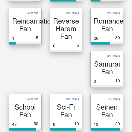
0/6 ranks
0/6 ranks
2/6 ranks
Reincarnation
Reverse
Romance
Fan
Harem
Fan
Fan
5
30
1
26
5
0
0/6 ranks
Samurai
Fan
10
0
3/6 ranks
0/6 ranks
1/6 ranks
School
Sci-Fi
Seinen
Fan
Fan
Fan
50
10
20
47
8
19