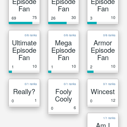
Episode
Episode
Episode
Fan
Fan
Fan
75
30
10
69
26
3
0/6 ranks
0/6 ranks
0/6 ranks
Ultimate
Mega
Armor
Episode
Episode
Episode
Fan
Fan
Fan
10
10
10
1
1
2
0/1 ranks
0/1 ranks
0/1 ranks
Really?
Fooly
Wincest
Cooly
1
12
0
0
6
0
1/1 ranks
Am I