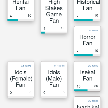
Hentai
High
Historical
Fan
Stakes
Fan
Game
10
10
4
7
Fan
10
4
0/6 ranks
Horror
Fan
10
7
0/8 ranks
0/7 ranks
2/9 ranks
Idols
Idols
Isekai
(Female)
(Male)
Fan
Fan
Fan
20
15
5
5
0
0
0/7 ranks
Iyashikei