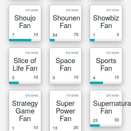
0/6 ranks
4/6 ranks
0/4 ranks
Shoujo
Shounen
Showbiz
Fan
Fan
Fan
10
75
3
7
54
1
0/6 ranks
0/6 ranks
0/6 ranks
Slice of
Space
Sports
Life Fan
Fan
Fan
10
10
10
3
0
4
0/8 ranks
1/6 ranks
2/6 ranks
Strategy
Super
Supernatura
Game
Power
Fan
Fan
Fan
30
23
10
20
1
13