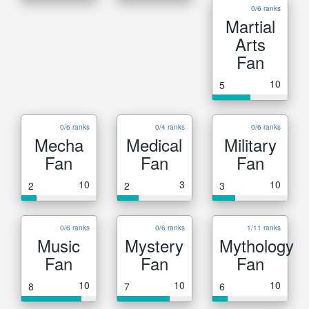
0/6 ranks
Martial
Arts
Fan
10
5
0/6 ranks
0/4 ranks
0/6 ranks
Mecha
Medical
Military
Fan
Fan
Fan
10
3
10
2
2
3
0/6 ranks
0/6 ranks
1/11 ranks
Music
Mystery
Mythology
Fan
Fan
Fan
10
10
10
8
7
6