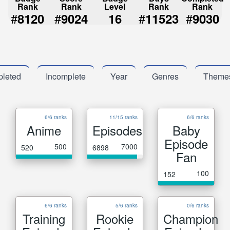
Rank
Rank
Level
Rank
Rank
#
#
#
#
8120
9024
16
11523
9030
leted
Incomplete
Year
Genres
Theme
6/6 ranks
11/15 ranks
6/6 ranks
Anime
Episodes
Baby
Episode
500
7000
520
6898
Fan
100
152
6/6 ranks
5/6 ranks
0/6 ranks
Training
Rookie
Champion