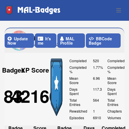
MAL-Badges
Open 
guyklc
Update
It's
MAL
BBCode
Now
me
Profile
Badge
Last Update: 3 Days ago
Completed
520
Completed
Completed
1.77%
Completed
Badges
XP Score
%
%
Mean
6.96
Mean
Score
Score
83
42160
Days
117.3
Days
Spent
Spent
Total
564
Total
Entries
Entries
Rewatched
1
Chapters
Episodes
6910
Volumes
Badge
Score
Badge
Days
Completed