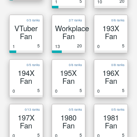
5
20
1
10
0/3 ranks
2/7 ranks
0/6 ranks
VTuber
Workplace
193X
Fan
Fan
Fan
5
20
5
1
13
0
0/5 ranks
0/6 ranks
0/8 ranks
194X
195X
196X
Fan
Fan
Fan
5
5
5
0
0
0
0/13 ranks
0/5 ranks
0/5 ranks
197X
1980
1981
Fan
Fan
Fan
5
5
5
0
0
0