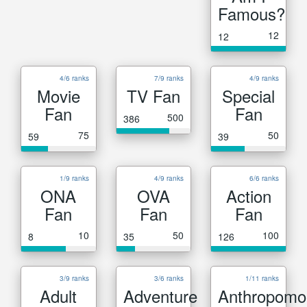
Famous?
12
12
4/6 ranks
7/9 ranks
4/9 ranks
Movie
TV Fan
Special
Fan
Fan
500
386
75
50
59
39
1/9 ranks
4/9 ranks
6/6 ranks
ONA
OVA
Action
Fan
Fan
Fan
10
50
100
8
35
126
3/9 ranks
3/6 ranks
1/11 ranks
Adult
Adventure
Anthropomo