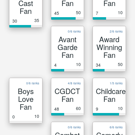
Cast
Fan
Fan
Fan
50
10
45
7
35
30
0/6 ranks
2/6 ranks
Avant
Award
Garde
Winning
Fan
Fan
10
50
4
34
0/6 ranks
4/8 ranks
1/5 ranks
Boys
CGDCT
Childcare
Love
Fan
Fan
Fan
60
10
48
9
10
0
0/6 ranks
6/6 ranks
Combat
Comedy