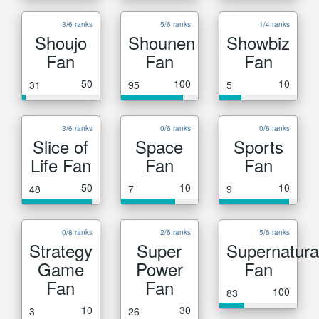
3/6 ranks
5/6 ranks
1/4 ranks
Shoujo
Shounen
Showbiz
Fan
Fan
Fan
50
100
10
31
95
5
3/6 ranks
0/6 ranks
0/6 ranks
Slice of
Space
Sports
Life Fan
Fan
Fan
50
10
10
48
7
9
0/8 ranks
2/6 ranks
5/6 ranks
Strategy
Super
Supernatura
Game
Power
Fan
Fan
Fan
100
83
10
30
3
26