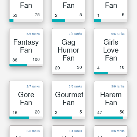
Fan
Fan
Fan
75
5
5
53
2
1
5/6 ranks
3/8 ranks
0/6 ranks
Fantasy
Gag
Girls
Fan
Humor
Love
Fan
Fan
100
88
30
10
20
4
2/7 ranks
0/6 ranks
3/6 ranks
Gore
Gourmet
Harem
Fan
Fan
Fan
20
5
50
16
3
47
0/6 ranks
0/4 ranks
3/6 ranks