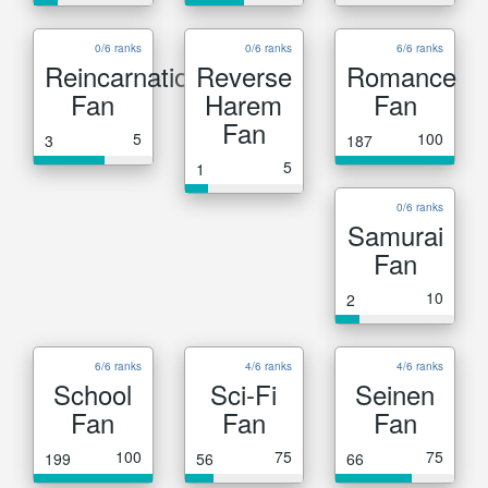
0/6 ranks
0/6 ranks
6/6 ranks
Reincarnation
Reverse
Romance
Fan
Harem
Fan
Fan
5
100
3
187
5
1
0/6 ranks
Samurai
Fan
10
2
6/6 ranks
4/6 ranks
4/6 ranks
School
Sci-Fi
Seinen
Fan
Fan
Fan
100
75
75
199
56
66