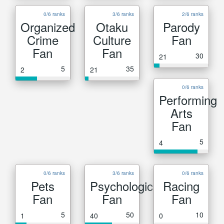
0/6 ranks
3/6 ranks
2/6 ranks
Organized
Otaku
Parody
Crime
Culture
Fan
Fan
Fan
30
21
5
35
2
21
0/6 ranks
Performing
Arts
Fan
5
4
0/6 ranks
3/6 ranks
0/6 ranks
Pets
Psychological
Racing
Fan
Fan
Fan
5
50
10
1
40
0