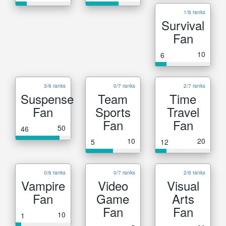
1/6 ranks
Survival
Fan
10
6
3/6 ranks
0/7 ranks
2/7 ranks
Suspense
Team
Time
Fan
Sports
Travel
Fan
Fan
50
46
10
20
5
12
0/6 ranks
0/7 ranks
2/6 ranks
Vampire
Video
Visual
Fan
Game
Arts
Fan
Fan
10
1