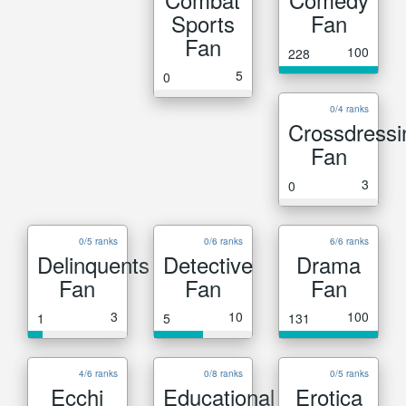
Sports
Fan
Fan
100
228
5
0
0/4 ranks
Crossdressi
Fan
3
0
0/5 ranks
0/6 ranks
6/6 ranks
Delinquents
Detective
Drama
Fan
Fan
Fan
3
10
100
1
5
131
4/6 ranks
0/8 ranks
0/5 ranks
Ecchi
Educational
Erotica