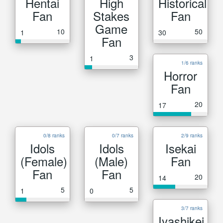
Hentai
High
Historical
Fan
Stakes
Fan
Game
10
50
1
30
Fan
3
1
1/6 ranks
Horror
Fan
20
17
0/8 ranks
0/7 ranks
2/9 ranks
Idols
Idols
Isekai
(Female)
(Male)
Fan
Fan
Fan
20
14
5
5
1
0
3/7 ranks
Iyashikei