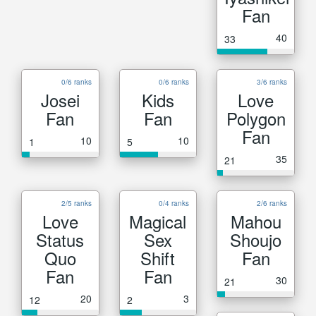
Fan
40
33
0/6 ranks
0/6 ranks
3/6 ranks
Josei
Kids
Love
Fan
Fan
Polygon
Fan
10
10
1
5
35
21
2/5 ranks
0/4 ranks
2/6 ranks
Love
Magical
Mahou
Status
Sex
Shoujo
Quo
Shift
Fan
Fan
Fan
30
21
20
3
12
2