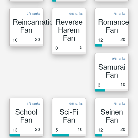
2/6 ranks
0/6 ranks
1/6 ranks
Reincarnation
Reverse
Romance
Fan
Harem
Fan
Fan
20
20
10
12
5
0
0/6 ranks
Samurai
Fan
10
3
1/6 ranks
0/6 ranks
1/6 ranks
School
Sci-Fi
Seinen
Fan
Fan
Fan
20
10
20
13
5
12