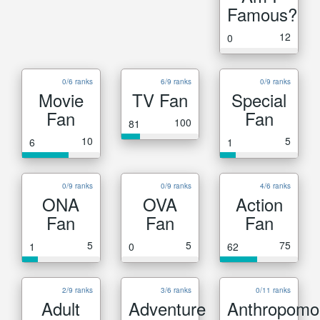
Famous?
12
0
0/6 ranks
6/9 ranks
0/9 ranks
Movie
TV Fan
Special
Fan
Fan
100
81
10
5
6
1
0/9 ranks
0/9 ranks
4/6 ranks
ONA
OVA
Action
Fan
Fan
Fan
5
5
75
1
0
62
2/9 ranks
3/6 ranks
0/11 ranks
Adult
Adventure
Anthropomo