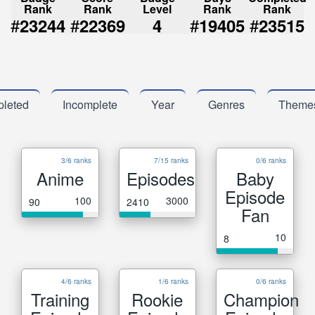
Rank
Rank
Level
Rank
Rank
#
#
#
#
23244
22369
4
19405
23515
leted
Incomplete
Year
Genres
Theme
3/6 ranks
7/15 ranks
0/6 ranks
Anime
Episodes
Baby
Episode
100
3000
90
2410
Fan
10
8
4/6 ranks
1/6 ranks
0/6 ranks
Training
Rookie
Champion