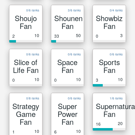
0/6 ranks
3/6 ranks
0/4 ranks
Shoujo
Shounen
Showbiz
Fan
Fan
Fan
10
50
3
2
33
0
0/6 ranks
0/6 ranks
0/6 ranks
Slice of
Space
Sports
Life Fan
Fan
Fan
10
10
10
0
0
3
0/8 ranks
0/6 ranks
1/6 ranks
Strategy
Super
Supernatura
Game
Power
Fan
Fan
Fan
20
16
10
10
1
6