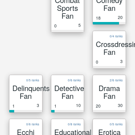
Sports
Fan
Fan
20
18
5
0
0/4 ranks
Crossdressi
Fan
3
0
0/5 ranks
0/6 ranks
2/6 ranks
Delinquents
Detective
Drama
Fan
Fan
Fan
3
10
30
1
1
20
0/6 ranks
0/8 ranks
0/5 ranks
Ecchi
Educational
Erotica