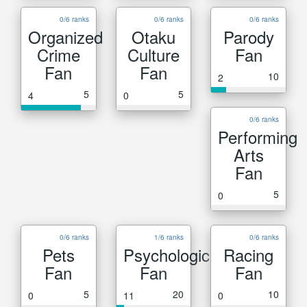
0/6 ranks
0/6 ranks
0/6 ranks
Organized
Otaku
Parody
Crime
Culture
Fan
Fan
Fan
10
2
5
5
4
0
0/6 ranks
Performing
Arts
Fan
5
0
0/6 ranks
1/6 ranks
0/6 ranks
Pets
Psychological
Racing
Fan
Fan
Fan
5
20
10
0
11
0