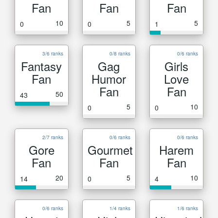
Fan
Fan
Fan
10
5
5
0
0
1
3/6 ranks
0/8 ranks
0/6 ranks
Fantasy
Gag
Girls
Fan
Humor
Love
Fan
Fan
50
43
5
10
0
0
2/7 ranks
0/6 ranks
0/6 ranks
Gore
Gourmet
Harem
Fan
Fan
Fan
20
5
10
14
0
4
0/6 ranks
1/4 ranks
1/6 ranks