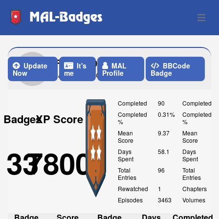
MAL-Badges
Open 
FrostNS00
Update
It's
MAL
BBCode
Now
me
Profile
Badge
Last Update: One Month ago
Completed
90
Completed
Completed
0.31%
Completed
Badges
XP Score
%
%
Mean
9.37
Mean
Score
Score
33
7800
Days
58.1
Days
Spent
Spent
Total
96
Total
Entries
Entries
Rewatched
1
Chapters
Episodes
3463
Volumes
Badge
Score
Badge
Days
Completed