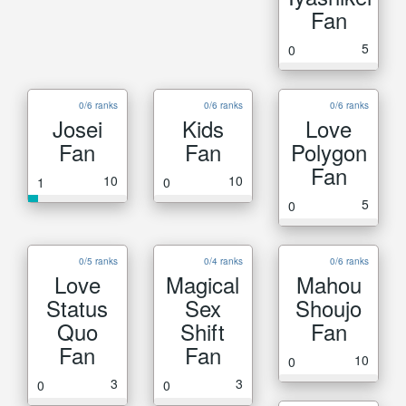
Fan
5
0
0/6 ranks
0/6 ranks
0/6 ranks
Josei
Kids
Love
Fan
Fan
Polygon
Fan
10
10
1
0
5
0
0/5 ranks
0/4 ranks
0/6 ranks
Love
Magical
Mahou
Status
Sex
Shoujo
Quo
Shift
Fan
Fan
Fan
10
0
3
3
0
0