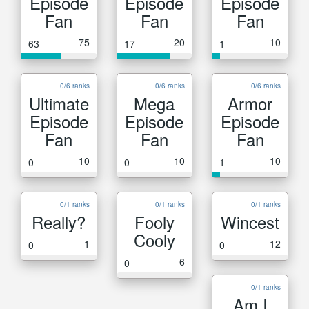
Episode
Episode
Episode
Fan
Fan
Fan
75
20
10
63
17
1
0/6 ranks
0/6 ranks
0/6 ranks
Ultimate
Mega
Armor
Episode
Episode
Episode
Fan
Fan
Fan
10
10
10
0
0
1
0/1 ranks
0/1 ranks
0/1 ranks
Really?
Fooly
Wincest
Cooly
1
12
0
0
6
0
0/1 ranks
Am I