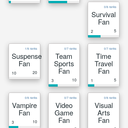
0/6 ranks
Survival
Fan
5
2
1/6 ranks
0/7 ranks
0/7 ranks
Suspense
Team
Time
Fan
Sports
Travel
Fan
Fan
20
10
10
5
3
1
0/6 ranks
0/7 ranks
0/6 ranks
Vampire
Video
Visual
Fan
Game
Arts
Fan
Fan
10
3