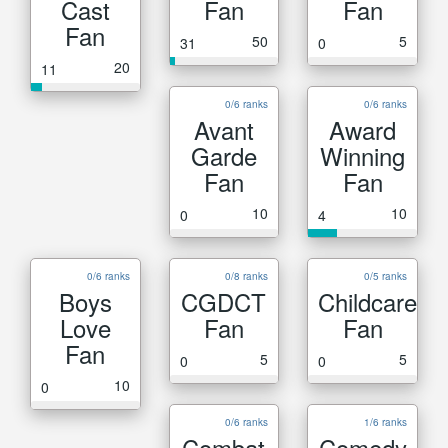
Cast
Fan
Fan
Fan
50
5
31
0
20
11
0/6 ranks
0/6 ranks
Avant
Award
Garde
Winning
Fan
Fan
10
10
0
4
0/6 ranks
0/8 ranks
0/5 ranks
Boys
CGDCT
Childcare
Love
Fan
Fan
Fan
5
5
0
0
10
0
0/6 ranks
1/6 ranks
Combat
Comedy