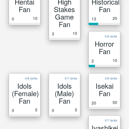
Hentai
High
Historical
Fan
Stakes
Fan
Game
10
20
0
13
Fan
10
3
0/6 ranks
Horror
Fan
10
2
0/8 ranks
0/7 ranks
3/9 ranks
Idols
Idols
Isekai
(Female)
(Male)
Fan
Fan
Fan
50
20
5
5
0
0
0/7 ranks
Iyashikei