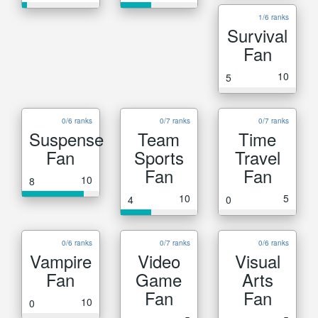
1/6 ranks
Survival
Fan
10
5
0/6 ranks
0/7 ranks
0/7 ranks
Suspense
Team
Time
Fan
Sports
Travel
Fan
Fan
10
8
10
5
4
0
0/6 ranks
0/7 ranks
0/6 ranks
Vampire
Video
Visual
Fan
Game
Arts
Fan
Fan
10
0