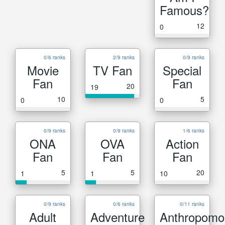
Famous?
12
0
0/6 ranks
2/9 ranks
0/9 ranks
Movie
TV Fan
Special
Fan
Fan
20
19
10
5
0
0
0/9 ranks
0/9 ranks
1/6 ranks
ONA
OVA
Action
Fan
Fan
Fan
5
5
20
1
1
10
0/9 ranks
0/6 ranks
0/11 ranks
Adult
Adventure
Anthropomo