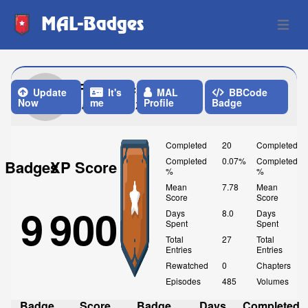
MAL-Badges
Open 
Francescx
Update
It's
MAL
BBCode
Now
me
Profile
Badge
Last Update: 7 Days ago
Completed
20
Completed
Completed
0.07%
Completed
Badges
XP Score
%
%
Mean
7.78
Mean
Score
Score
9
900
Days
8.0
Days
Spent
Spent
Total
27
Total
Entries
Entries
Rewatched
0
Chapters
Episodes
485
Volumes
Badge
Score
Badge
Days
Completed