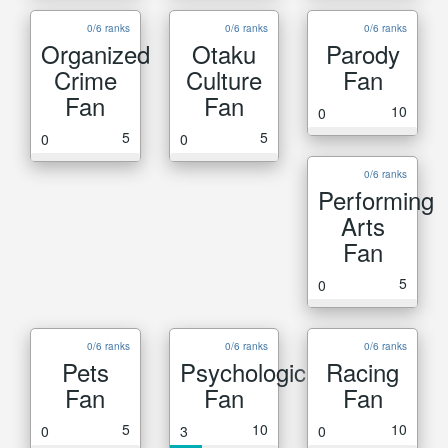
0/6 ranks
0/6 ranks
0/6 ranks
Organized
Otaku
Parody
Crime
Culture
Fan
Fan
Fan
10
0
5
5
0
0
0/6 ranks
Performing
Arts
Fan
5
0
0/6 ranks
0/6 ranks
0/6 ranks
Pets
Psychological
Racing
Fan
Fan
Fan
5
10
10
0
3
0