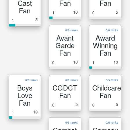
Cast
Fan
Fan
Fan
10
5
1
0
5
1
0/6 ranks
0/6 ranks
Avant
Award
Garde
Winning
Fan
Fan
10
10
0
1
0/6 ranks
0/8 ranks
0/5 ranks
Boys
CGDCT
Childcare
Love
Fan
Fan
Fan
5
5
0
0
10
1
0/6 ranks
0/6 ranks
Combat
Comedy