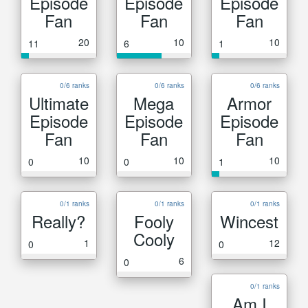
Episode
Episode
Episode
Fan
Fan
Fan
20
10
10
11
6
1
0/6 ranks
0/6 ranks
0/6 ranks
Ultimate
Mega
Armor
Episode
Episode
Episode
Fan
Fan
Fan
10
10
10
0
0
1
0/1 ranks
0/1 ranks
0/1 ranks
Really?
Fooly
Wincest
Cooly
1
12
0
0
6
0
0/1 ranks
Am I