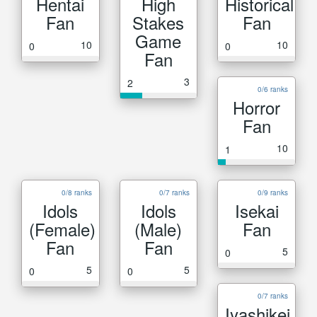
Hentai
High
Historical
Fan
Stakes
Fan
Game
10
10
0
0
Fan
3
2
0/6 ranks
Horror
Fan
10
1
0/8 ranks
0/7 ranks
0/9 ranks
Idols
Idols
Isekai
(Female)
(Male)
Fan
Fan
Fan
5
0
5
5
0
0
0/7 ranks
Iyashikei