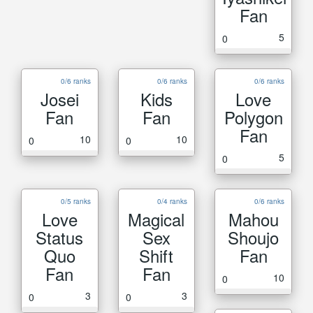
Fan
5
0
0/6 ranks
0/6 ranks
0/6 ranks
Josei
Kids
Love
Fan
Fan
Polygon
Fan
10
10
0
0
5
0
0/5 ranks
0/4 ranks
0/6 ranks
Love
Magical
Mahou
Status
Sex
Shoujo
Quo
Shift
Fan
Fan
Fan
10
0
3
3
0
0