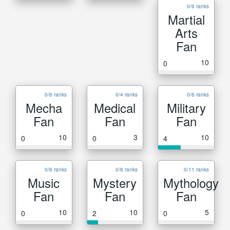
0/6 ranks
Martial
Arts
Fan
10
0
0/6 ranks
0/4 ranks
0/6 ranks
Mecha
Medical
Military
Fan
Fan
Fan
10
3
10
0
0
4
0/6 ranks
0/6 ranks
0/11 ranks
Music
Mystery
Mythology
Fan
Fan
Fan
10
10
5
0
2
0