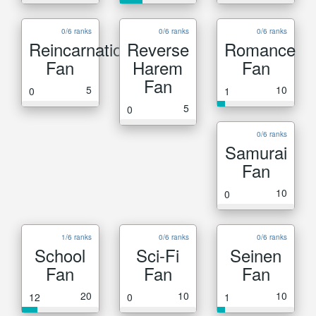
0/6 ranks
0/6 ranks
0/6 ranks
Reincarnation
Reverse
Romance
Fan
Harem
Fan
Fan
5
10
0
1
5
0
0/6 ranks
Samurai
Fan
10
0
1/6 ranks
0/6 ranks
0/6 ranks
School
Sci-Fi
Seinen
Fan
Fan
Fan
20
10
10
12
0
1