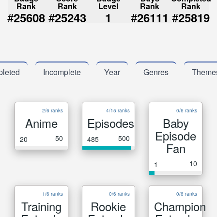
Rank
Rank
Level
Rank
Rank
#
#
#
#
25608
25243
1
26111
25819
leted
Incomplete
Year
Genres
Theme
2/6 ranks
4/15 ranks
0/6 ranks
Anime
Episodes
Baby
Episode
50
500
20
485
Fan
10
1
1/6 ranks
0/6 ranks
0/6 ranks
Training
Rookie
Champion