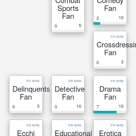
Sports
Fan
Fan
10
2
5
0
0/4 ranks
Crossdressi
Fan
3
0
0/5 ranks
0/6 ranks
0/6 ranks
Delinquents
Detective
Drama
Fan
Fan
Fan
3
10
10
0
0
7
0/6 ranks
0/8 ranks
0/5 ranks
Ecchi
Educational
Erotica