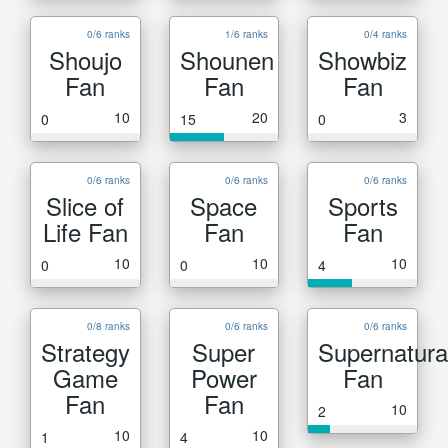
0/6 ranks
1/6 ranks
0/4 ranks
Shoujo
Shounen
Showbiz
Fan
Fan
Fan
10
20
3
0
15
0
0/6 ranks
0/6 ranks
0/6 ranks
Slice of
Space
Sports
Life Fan
Fan
Fan
10
10
10
0
0
4
0/8 ranks
0/6 ranks
0/6 ranks
Strategy
Super
Supernatura
Game
Power
Fan
Fan
Fan
10
2
10
10
1
4