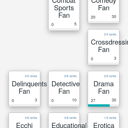
Sports
Fan
Fan
30
20
5
0
0/4 ranks
Crossdressi
Fan
3
0
0/5 ranks
0/6 ranks
2/6 ranks
Delinquents
Detective
Drama
Fan
Fan
Fan
3
10
30
0
0
27
0/6 ranks
0/8 ranks
1/5 ranks
Ecchi
Educational
Erotica