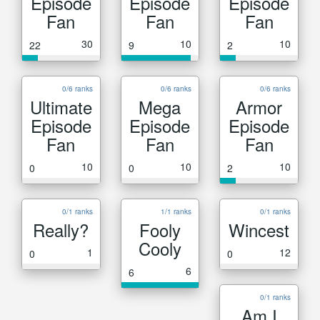
Episode
Episode
Episode
Fan
Fan
Fan
30
10
10
22
9
2
0/6 ranks
0/6 ranks
0/6 ranks
Ultimate
Mega
Armor
Episode
Episode
Episode
Fan
Fan
Fan
10
10
10
0
0
2
0/1 ranks
1/1 ranks
0/1 ranks
Really?
Fooly
Wincest
Cooly
1
12
0
0
6
6
0/1 ranks
Am I