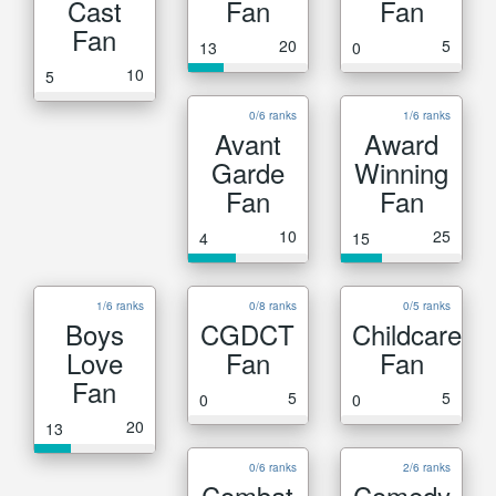
Cast
Fan
Fan
Fan
20
5
13
0
10
5
0/6 ranks
1/6 ranks
Avant
Award
Garde
Winning
Fan
Fan
10
25
4
15
1/6 ranks
0/8 ranks
0/5 ranks
Boys
CGDCT
Childcare
Love
Fan
Fan
Fan
5
5
0
0
20
13
0/6 ranks
2/6 ranks
Combat
Comedy