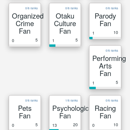
0/6 ranks
0/6 ranks
0/6 ranks
Organized
Otaku
Parody
Crime
Culture
Fan
Fan
Fan
10
1
5
5
0
1
0/6 ranks
Performing
Arts
Fan
5
1
0/6 ranks
1/6 ranks
0/6 ranks
Pets
Psychological
Racing
Fan
Fan
Fan
5
20
10
0
13
0