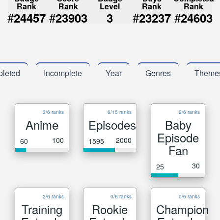
Rank
Rank
Level
Rank
Rank
#
#
#
#
24457
23903
3
23237
24603
leted
Incomplete
Year
Genres
Theme
3/6 ranks
6/15 ranks
2/6 ranks
Anime
Episodes
Baby
Episode
100
2000
60
1595
Fan
30
25
2/6 ranks
0/6 ranks
0/6 ranks
Training
Rookie
Champion