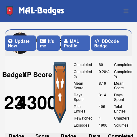
MAL-Badges
Open 
fractalfae
Update
It's
MAL
BBCode
Now
me
Profile
Badge
Last Update: One Month ago
Completed
60
Completed
Completed
0.20%
Completed
Badges
XP Score
%
%
Mean
8.19
Mean
Score
Score
23
4300
Days
31.4
Days
Spent
Spent
Total
406
Total
Entries
Entries
Rewatched
4
Chapters
Episodes
1906
Volumes
Badge
Score
Badge
Days
Completed