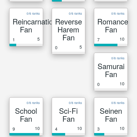
0/6 ranks
0/6 ranks
0/6 ranks
Reincarnation
Reverse
Romance
Fan
Harem
Fan
Fan
5
10
1
7
5
0
0/6 ranks
Samurai
Fan
10
0
0/6 ranks
0/6 ranks
0/6 ranks
School
Sci-Fi
Seinen
Fan
Fan
Fan
10
10
10
9
4
3