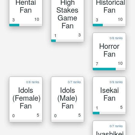
Hentai
High
Historical
Fan
Stakes
Fan
Game
10
10
3
3
Fan
3
1
0/6 ranks
Horror
Fan
10
7
0/8 ranks
0/7 ranks
0/9 ranks
Idols
Idols
Isekai
(Female)
(Male)
Fan
Fan
Fan
5
1
5
5
0
0
0/7 ranks
Iyashikei