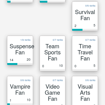
0/6 ranks
Survival
Fan
5
2
1/6 ranks
0/7 ranks
0/7 ranks
Suspense
Team
Time
Fan
Sports
Travel
Fan
Fan
20
14
10
5
0
0
0/6 ranks
0/7 ranks
0/6 ranks
Vampire
Video
Visual
Fan
Game
Arts
Fan
Fan
10
1