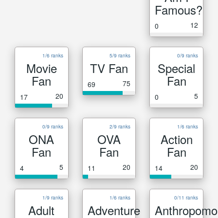
Famous?
12
0
1/6 ranks
5/9 ranks
0/9 ranks
Movie
TV Fan
Special
Fan
Fan
75
69
20
5
17
0
0/9 ranks
2/9 ranks
1/6 ranks
ONA
OVA
Action
Fan
Fan
Fan
5
20
20
4
11
14
1/9 ranks
1/6 ranks
0/11 ranks
Adult
Adventure
Anthropomo