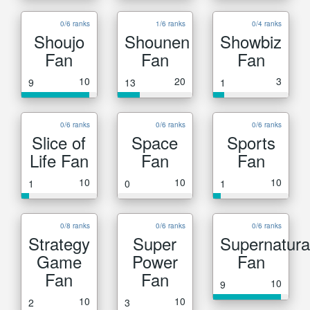
0/6 ranks
1/6 ranks
0/4 ranks
Shoujo
Shounen
Showbiz
Fan
Fan
Fan
10
20
3
9
13
1
0/6 ranks
0/6 ranks
0/6 ranks
Slice of
Space
Sports
Life Fan
Fan
Fan
10
10
10
1
0
1
0/8 ranks
0/6 ranks
0/6 ranks
Strategy
Super
Supernatura
Game
Power
Fan
Fan
Fan
10
9
10
10
2
3