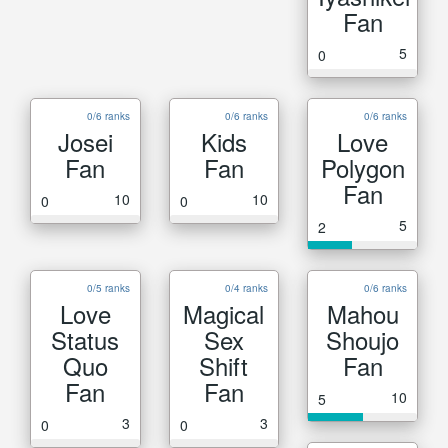
Fan
5
0
0/6 ranks
0/6 ranks
0/6 ranks
Josei
Kids
Love
Fan
Fan
Polygon
Fan
10
10
0
0
5
2
0/5 ranks
0/4 ranks
0/6 ranks
Love
Magical
Mahou
Status
Sex
Shoujo
Quo
Shift
Fan
Fan
Fan
10
5
3
3
0
0