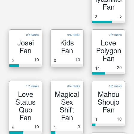
Fan
5
3
0/6 ranks
0/6 ranks
2/6 ranks
Josei
Kids
Love
Fan
Fan
Polygon
Fan
10
10
3
0
20
14
1/5 ranks
0/4 ranks
0/6 ranks
Love
Magical
Mahou
Status
Sex
Shoujo
Quo
Shift
Fan
Fan
Fan
10
1
10
3
6
1