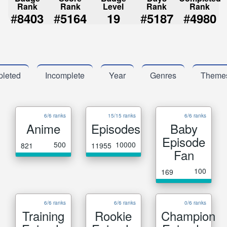
Rank
Rank
Level
Rank
Rank
#
#
#
#
8403
5164
19
5187
4980
leted
Incomplete
Year
Genres
Theme
6/6 ranks
15/15 ranks
6/6 ranks
Anime
Episodes
Baby
Episode
500
10000
821
11955
Fan
100
169
6/6 ranks
6/6 ranks
0/6 ranks
Training
Rookie
Champion