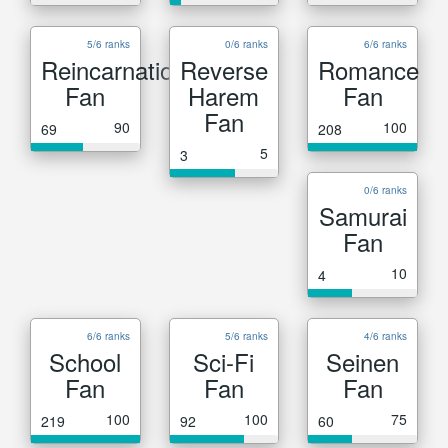
5/6 ranks
0/6 ranks
6/6 ranks
Reincarnation
Reverse
Romance
Fan
Harem
Fan
Fan
90
100
69
208
5
3
0/6 ranks
Samurai
Fan
10
4
6/6 ranks
5/6 ranks
4/6 ranks
School
Sci-Fi
Seinen
Fan
Fan
Fan
100
100
75
219
92
60