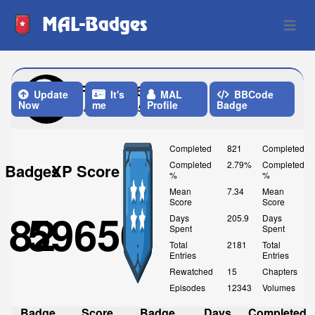
MAL-Badges
Open 
Firefly176
Update
It's
MAL
BBCode
Now
me
Profile
Badge
Last Update: 5 Months ago
Completed
821
Completed
Completed
2.79%
Completed
Badges
XP Score
%
%
Mean
7.34
Mean
Score
Score
82
59650
Days
205.9
Days
Spent
Spent
Total
2181
Total
Entries
Entries
Rewatched
15
Chapters
Episodes
12343
Volumes
Badge
Score
Badge
Days
Completed