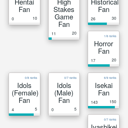
Hentai
High
Historical
Fan
Stakes
Fan
Game
10
30
0
26
Fan
20
11
1/6 ranks
Horror
Fan
20
17
0/8 ranks
0/7 ranks
6/9 ranks
Idols
Idols
Isekai
(Female)
(Male)
Fan
Fan
Fan
150
143
5
5
4
0
0/7 ranks
Iyashikei