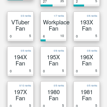
35
5
27
2
0/3 ranks
1/7 ranks
0/6 ranks
VTuber
Workplace
193X
Fan
Fan
Fan
5
10
5
0
6
0
0/5 ranks
0/6 ranks
0/8 ranks
194X
195X
196X
Fan
Fan
Fan
5
5
5
0
0
0
0/13 ranks
0/5 ranks
0/5 ranks
197X
1980
1981
Fan
Fan
Fan
5
5
5
0
0
0