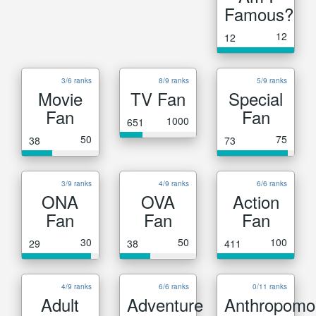
Famous?
12
12
3/6 ranks
8/9 ranks
5/9 ranks
Movie
TV Fan
Special
Fan
Fan
1000
651
50
75
38
73
3/9 ranks
4/9 ranks
6/6 ranks
ONA
OVA
Action
Fan
Fan
Fan
30
50
100
29
38
411
4/9 ranks
6/6 ranks
0/11 ranks
Adult
Adventure
Anthropomo