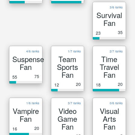
3/6 ranks
Survival
Fan
35
23
4/6 ranks
1/7 ranks
2/7 ranks
Suspense
Team
Time
Fan
Sports
Travel
Fan
Fan
75
55
20
20
12
18
1/6 ranks
3/7 ranks
0/6 ranks
Vampire
Video
Visual
Fan
Game
Arts
Fan
Fan
20
16