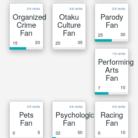
2/6 ranks
3/6 ranks
2/6 ranks
Organized
Otaku
Parody
Crime
Culture
Fan
Fan
Fan
30
25
20
35
15
20
1/6 ranks
Performing
Arts
Fan
10
7
0/6 ranks
3/6 ranks
0/6 ranks
Pets
Psychological
Racing
Fan
Fan
Fan
5
50
10
0
32
0