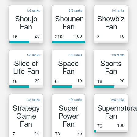
1/6 ranks
6/6 ranks
1/4 ranks
Shoujo
Shounen
Showbiz
Fan
Fan
Fan
20
100
10
16
210
3
1/6 ranks
0/6 ranks
1/6 ranks
Slice of
Space
Sports
Life Fan
Fan
Fan
20
10
20
16
6
16
0/8 ranks
4/6 ranks
5/6 ranks
Strategy
Super
Supernatura
Game
Power
Fan
Fan
Fan
100
76
10
75
7
73