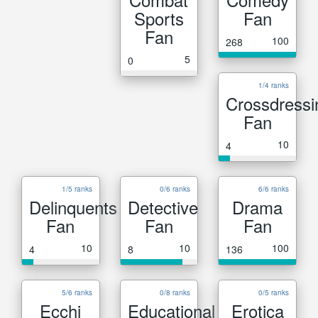
Sports
Fan
Fan
100
268
5
0
1/4 ranks
Crossdressi
Fan
10
4
1/5 ranks
0/6 ranks
6/6 ranks
Delinquents
Detective
Drama
Fan
Fan
Fan
10
10
100
4
8
136
5/6 ranks
0/8 ranks
0/5 ranks
Ecchi
Educational
Erotica