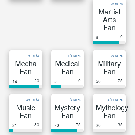
0/6 ranks
Martial
Arts
Fan
10
8
1/6 ranks
1/4 ranks
4/6 ranks
Mecha
Medical
Military
Fan
Fan
Fan
20
10
75
19
5
50
2/6 ranks
4/6 ranks
3/11 ranks
Music
Mystery
Mythology
Fan
Fan
Fan
30
75
35
21
70
20