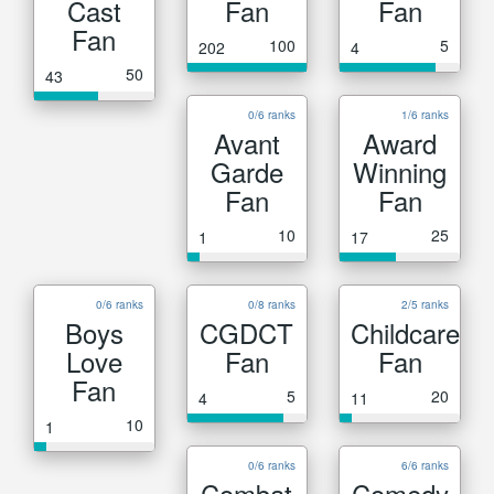
Cast
Fan
Fan
Fan
100
5
202
4
50
43
0/6 ranks
1/6 ranks
Avant
Award
Garde
Winning
Fan
Fan
10
25
1
17
0/6 ranks
0/8 ranks
2/5 ranks
Boys
CGDCT
Childcare
Love
Fan
Fan
Fan
5
20
4
11
10
1
0/6 ranks
6/6 ranks
Combat
Comedy