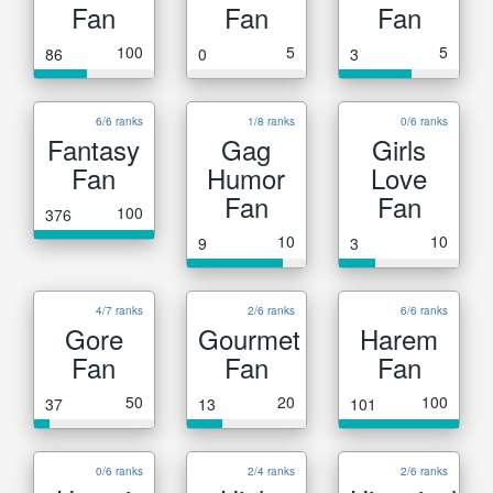
Fan
Fan
Fan
100
5
5
86
0
3
6/6 ranks
1/8 ranks
0/6 ranks
Fantasy
Gag
Girls
Fan
Humor
Love
Fan
Fan
100
376
10
10
9
3
4/7 ranks
2/6 ranks
6/6 ranks
Gore
Gourmet
Harem
Fan
Fan
Fan
50
20
100
37
13
101
0/6 ranks
2/4 ranks
2/6 ranks