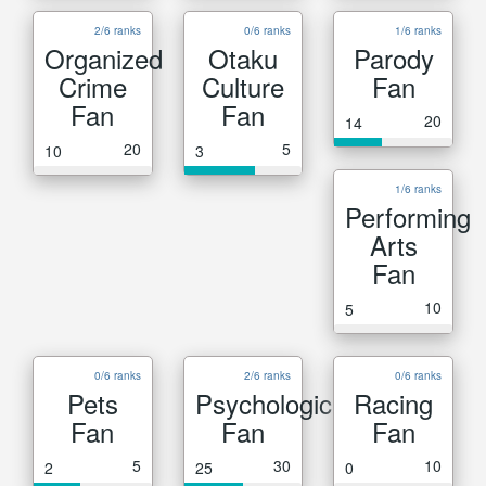
2/6 ranks
0/6 ranks
1/6 ranks
Organized
Otaku
Parody
Crime
Culture
Fan
Fan
Fan
20
14
20
5
10
3
1/6 ranks
Performing
Arts
Fan
10
5
0/6 ranks
2/6 ranks
0/6 ranks
Pets
Psychological
Racing
Fan
Fan
Fan
5
30
10
2
25
0