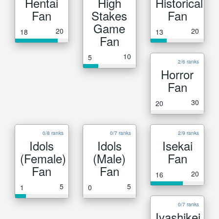
Hentai
High
Historical
Fan
Stakes
Fan
Game
20
20
18
13
Fan
10
5
2/6 ranks
Horror
Fan
30
20
0/8 ranks
0/7 ranks
2/9 ranks
Idols
Idols
Isekai
(Female)
(Male)
Fan
Fan
Fan
20
16
5
5
1
0
0/7 ranks
Iyashikei