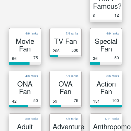
Famous?
12
0
4/6 ranks
7/9 ranks
4/9 ranks
Movie
TV Fan
Special
Fan
Fan
500
206
75
50
66
36
4/9 ranks
5/9 ranks
6/6 ranks
ONA
OVA
Action
Fan
Fan
Fan
50
75
100
42
59
131
3/9 ranks
5/6 ranks
1/11 ranks
Adult
Adventure
Anthropomo