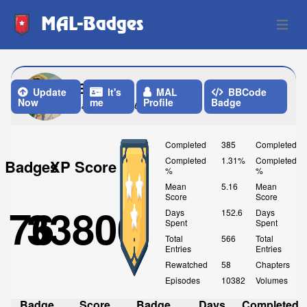
MAL-Badges
Open 
Esteb4n
Update
It's
MAL
BBCode
Now
me
Profile
Badge
Last Update: 6 Days ago
Completed
385
Completed
Completed
1.31%
Completed
Badges
XP Score
%
%
Mean
5.16
Mean
Score
Score
76
33800
Days
152.6
Days
Spent
Spent
Total
566
Total
Entries
Entries
Rewatched
58
Chapters
Episodes
10382
Volumes
Badge
Score
Badge
Days
Completed