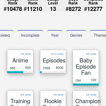
Rank
Rank
Level
Rank
Rank
#
#
#
#
10478
11210
13
8272
12277
leted
Incomplete
Year
Genres
Theme
5/6 ranks
12/15 ranks
6/6 ranks
Anime
Episodes
Baby
Episode
500
8000
385
7059
Fan
100
184
6/6 ranks
4/6 ranks
0/6 ranks
Training
Rookie
Champion