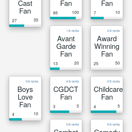
Cast
Fan
Fan
Fan
100
10
95
7
35
27
1/6 ranks
2/6 ranks
Avant
Award
Garde
Winning
Fan
Fan
20
50
13
25
0/6 ranks
0/8 ranks
0/5 ranks
Boys
CGDCT
Childcare
Love
Fan
Fan
Fan
5
5
3
4
10
4
0/6 ranks
6/6 ranks
Combat
Comedy