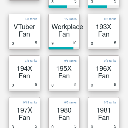
5
5
3
3
0/3 ranks
1/7 ranks
0/6 ranks
VTuber
Workplace
193X
Fan
Fan
Fan
5
10
5
0
9
0
0/5 ranks
0/6 ranks
0/8 ranks
194X
195X
196X
Fan
Fan
Fan
5
5
5
0
0
0
0/13 ranks
0/5 ranks
0/5 ranks
197X
1980
1981
Fan
Fan
Fan
5
5
5
3
0
0