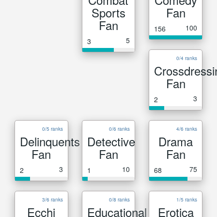
Sports
Fan
Fan
100
156
5
3
0/4 ranks
Crossdressi
Fan
3
2
0/5 ranks
0/6 ranks
4/6 ranks
Delinquents
Detective
Drama
Fan
Fan
Fan
3
10
75
2
1
68
3/6 ranks
0/8 ranks
1/5 ranks
Ecchi
Educational
Erotica