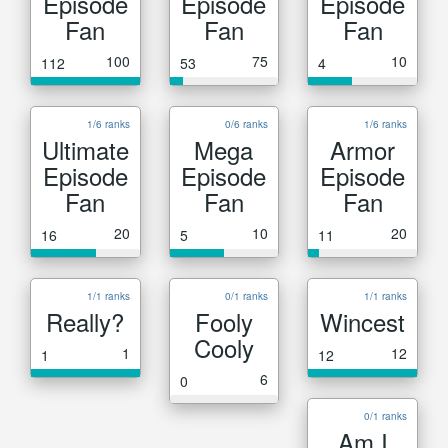
Episode
Episode
Episode
Fan
Fan
Fan
100
75
10
112
53
4
1/6 ranks
0/6 ranks
1/6 ranks
Ultimate
Mega
Armor
Episode
Episode
Episode
Fan
Fan
Fan
20
10
20
16
5
11
1/1 ranks
0/1 ranks
1/1 ranks
Really?
Fooly
Wincest
Cooly
1
12
1
12
6
0
0/1 ranks
Am I