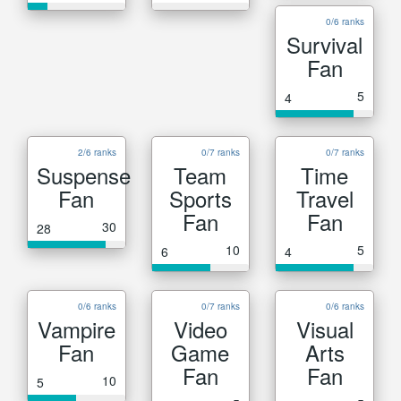
0/6 ranks
Survival
Fan
5
4
2/6 ranks
0/7 ranks
0/7 ranks
Suspense
Team
Time
Fan
Sports
Travel
Fan
Fan
30
28
10
5
6
4
0/6 ranks
0/7 ranks
0/6 ranks
Vampire
Video
Visual
Fan
Game
Arts
Fan
Fan
10
5