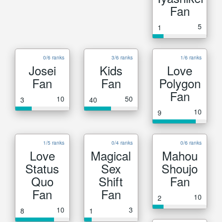
Fan
5
1
0/6 ranks
3/6 ranks
1/6 ranks
Josei
Kids
Love
Fan
Fan
Polygon
Fan
10
50
3
40
10
9
1/5 ranks
0/4 ranks
0/6 ranks
Love
Magical
Mahou
Status
Sex
Shoujo
Quo
Shift
Fan
Fan
Fan
10
2
10
3
8
1