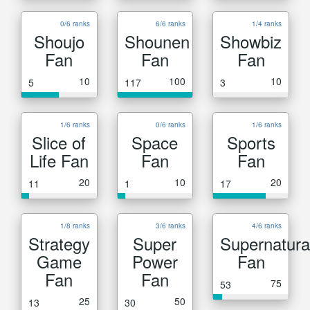
0/6 ranks
6/6 ranks
1/4 ranks
Shoujo
Shounen
Showbiz
Fan
Fan
Fan
10
100
10
5
117
3
1/6 ranks
0/6 ranks
1/6 ranks
Slice of
Space
Sports
Life Fan
Fan
Fan
20
10
20
11
1
17
1/8 ranks
3/6 ranks
4/6 ranks
Strategy
Super
Supernatura
Game
Power
Fan
Fan
Fan
75
53
25
50
13
30