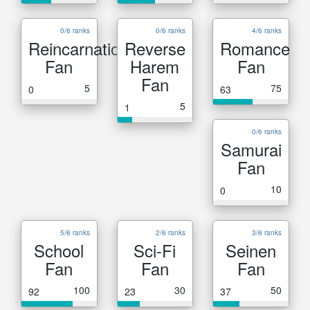
0/6 ranks
0/6 ranks
4/6 ranks
Reincarnation
Reverse
Romance
Fan
Harem
Fan
Fan
5
75
0
63
5
1
0/6 ranks
Samurai
Fan
10
0
5/6 ranks
2/6 ranks
3/6 ranks
School
Sci-Fi
Seinen
Fan
Fan
Fan
100
30
50
92
23
37