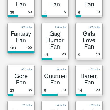
Fan
Fan
Fan
50
5
10
38
1
6
6/6 ranks
2/8 ranks
0/6 ranks
Fantasy
Gag
Girls
Fan
Humor
Love
Fan
Fan
100
103
20
10
14
0
3/7 ranks
1/6 ranks
1/6 ranks
Gore
Gourmet
Harem
Fan
Fan
Fan
35
10
20
23
8
14
1/6 ranks
1/4 ranks
1/6 ranks