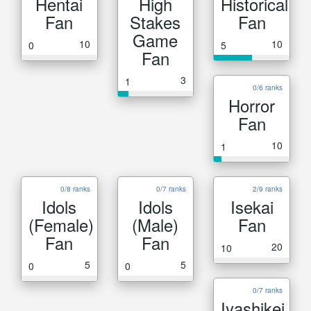
Hentai
High
Historical
Fan
Stakes
Fan
Game
10
10
0
5
Fan
3
1
0/6 ranks
Horror
Fan
10
1
0/8 ranks
0/7 ranks
2/9 ranks
Idols
Idols
Isekai
(Female)
(Male)
Fan
Fan
Fan
20
10
5
5
0
0
0/7 ranks
Iyashikei