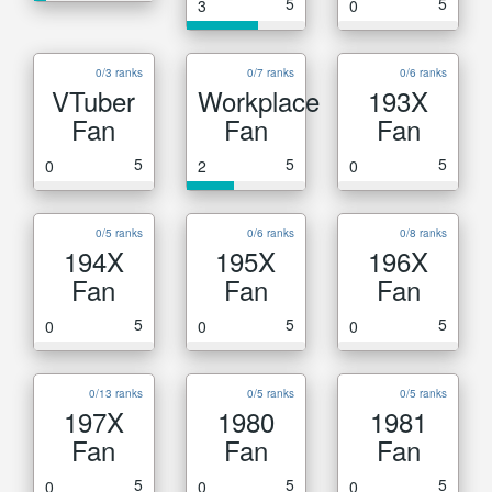
5
5
3
0
0/3 ranks
0/7 ranks
0/6 ranks
VTuber
Workplace
193X
Fan
Fan
Fan
5
5
5
0
2
0
0/5 ranks
0/6 ranks
0/8 ranks
194X
195X
196X
Fan
Fan
Fan
5
5
5
0
0
0
0/13 ranks
0/5 ranks
0/5 ranks
197X
1980
1981
Fan
Fan
Fan
5
5
5
0
0
0