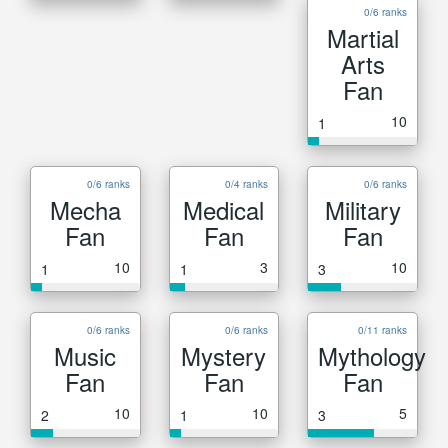
0/6 ranks
Martial
Arts
Fan
10
1
0/6 ranks
0/4 ranks
0/6 ranks
Mecha
Medical
Military
Fan
Fan
Fan
10
3
10
1
1
3
0/6 ranks
0/6 ranks
0/11 ranks
Music
Mystery
Mythology
Fan
Fan
Fan
10
10
5
2
1
3