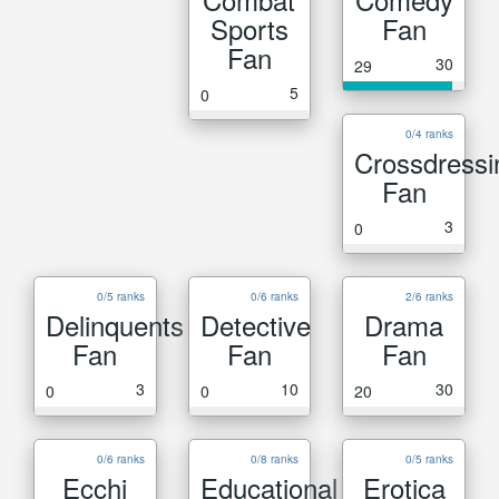
Sports
Fan
Fan
30
29
5
0
0/4 ranks
Crossdressi
Fan
3
0
0/5 ranks
0/6 ranks
2/6 ranks
Delinquents
Detective
Drama
Fan
Fan
Fan
3
10
30
0
0
20
0/6 ranks
0/8 ranks
0/5 ranks
Ecchi
Educational
Erotica