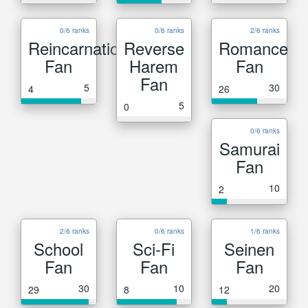
0/6 ranks
0/6 ranks
2/6 ranks
Reincarnation
Reverse
Romance
Fan
Harem
Fan
Fan
5
30
4
26
5
0
0/6 ranks
Samurai
Fan
10
2
2/6 ranks
0/6 ranks
1/6 ranks
School
Sci-Fi
Seinen
Fan
Fan
Fan
30
10
20
29
8
12