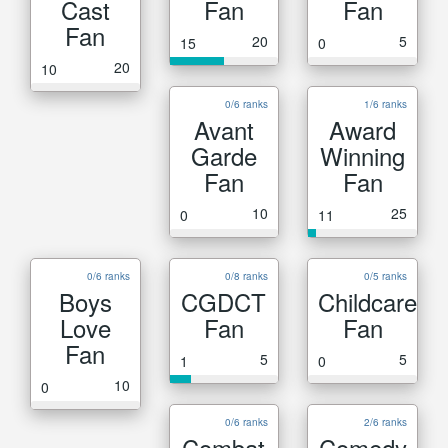
Cast
Fan
Fan
Fan
20
5
15
0
20
10
0/6 ranks
1/6 ranks
Avant
Award
Garde
Winning
Fan
Fan
10
25
0
11
0/6 ranks
0/8 ranks
0/5 ranks
Boys
CGDCT
Childcare
Love
Fan
Fan
Fan
5
5
1
0
10
0
0/6 ranks
2/6 ranks
Combat
Comedy