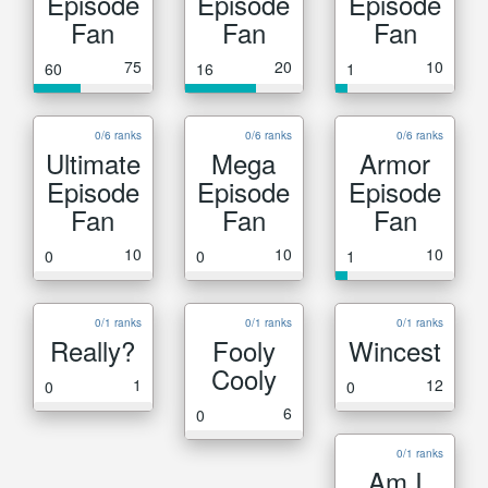
Episode
Episode
Episode
Fan
Fan
Fan
75
20
10
60
16
1
0/6 ranks
0/6 ranks
0/6 ranks
Ultimate
Mega
Armor
Episode
Episode
Episode
Fan
Fan
Fan
10
10
10
0
0
1
0/1 ranks
0/1 ranks
0/1 ranks
Really?
Fooly
Wincest
Cooly
1
12
0
0
6
0
0/1 ranks
Am I