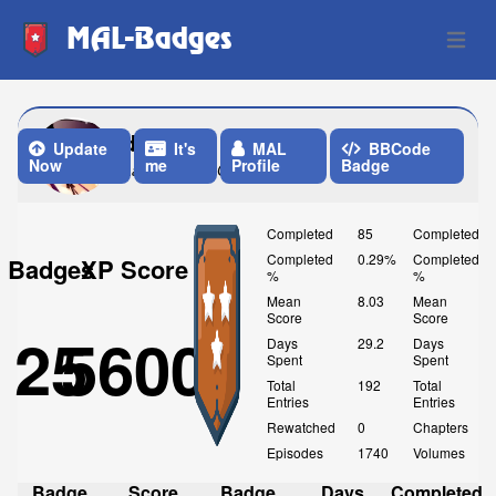
MAL-Badges
Open 
dastyzz
Update
It's
MAL
BBCode
Now
me
Profile
Badge
Last Update: One Week ago
Completed
85
Completed
Completed
0.29%
Completed
Badges
XP Score
%
%
Mean
8.03
Mean
Score
Score
25
5600
Days
29.2
Days
Spent
Spent
Total
192
Total
Entries
Entries
Rewatched
0
Chapters
Episodes
1740
Volumes
Badge
Score
Badge
Days
Completed