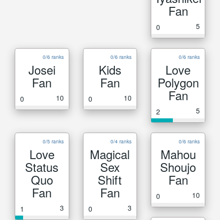
Fan
5
0
0/6 ranks
0/6 ranks
0/6 ranks
Josei
Kids
Love
Fan
Fan
Polygon
Fan
10
10
0
0
5
2
0/5 ranks
0/4 ranks
0/6 ranks
Love
Magical
Mahou
Status
Sex
Shoujo
Quo
Shift
Fan
Fan
Fan
10
0
3
3
1
0