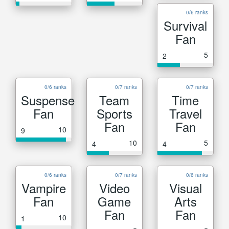
0/6 ranks
Survival
Fan
5
2
0/6 ranks
0/7 ranks
0/7 ranks
Suspense
Team
Time
Fan
Sports
Travel
Fan
Fan
10
9
10
5
4
4
0/6 ranks
0/7 ranks
0/6 ranks
Vampire
Video
Visual
Fan
Game
Arts
Fan
Fan
10
1