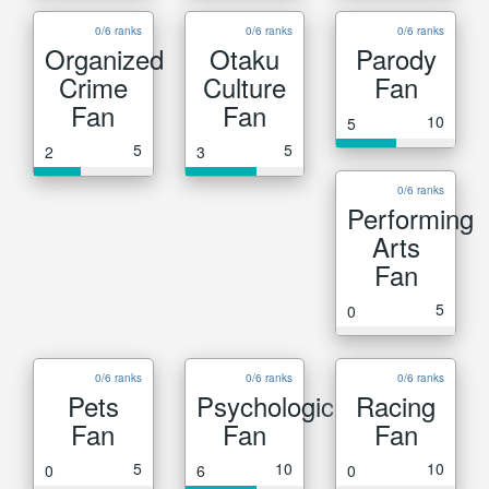
0/6 ranks
0/6 ranks
0/6 ranks
Organized
Otaku
Parody
Crime
Culture
Fan
Fan
Fan
10
5
5
5
2
3
0/6 ranks
Performing
Arts
Fan
5
0
0/6 ranks
0/6 ranks
0/6 ranks
Pets
Psychological
Racing
Fan
Fan
Fan
5
10
10
0
6
0