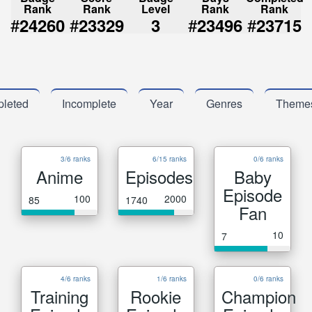
Rank
Rank
Level
Rank
Rank
#
#
#
#
24260
23329
3
23496
23715
leted
Incomplete
Year
Genres
Theme
3/6 ranks
6/15 ranks
0/6 ranks
Anime
Episodes
Baby
Episode
100
2000
85
1740
Fan
10
7
4/6 ranks
1/6 ranks
0/6 ranks
Training
Rookie
Champion