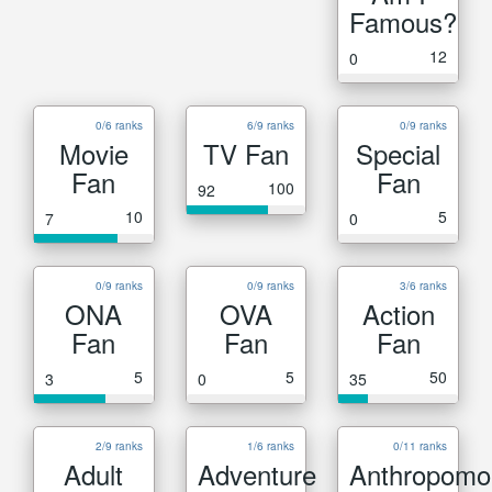
Famous?
12
0
0/6 ranks
6/9 ranks
0/9 ranks
Movie
TV Fan
Special
Fan
Fan
100
92
10
5
7
0
0/9 ranks
0/9 ranks
3/6 ranks
ONA
OVA
Action
Fan
Fan
Fan
5
5
50
3
0
35
2/9 ranks
1/6 ranks
0/11 ranks
Adult
Adventure
Anthropomo