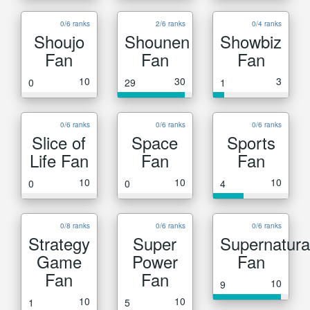
0/6 ranks
2/6 ranks
0/4 ranks
Shoujo
Shounen
Showbiz
Fan
Fan
Fan
10
30
3
0
29
1
0/6 ranks
0/6 ranks
0/6 ranks
Slice of
Space
Sports
Life Fan
Fan
Fan
10
10
10
0
0
4
0/8 ranks
0/6 ranks
0/6 ranks
Strategy
Super
Supernatura
Game
Power
Fan
Fan
Fan
10
9
10
10
1
5