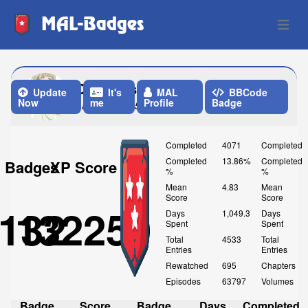
MAL-Badges
Open 
Damanks
Update
It's
MAL
BBCode
Now
me
Profile
Badge
Last Update: 5 Days ago
Completed
4071
Completed
Completed
13.86%
Completed
Badges
XP Score
%
%
Mean
4.83
Mean
Score
Score
132
132250
Days
1,049.3
Days
Spent
Spent
Total
4533
Total
Entries
Entries
Rewatched
695
Chapters
Episodes
63797
Volumes
Badge
Score
Badge
Days
Completed