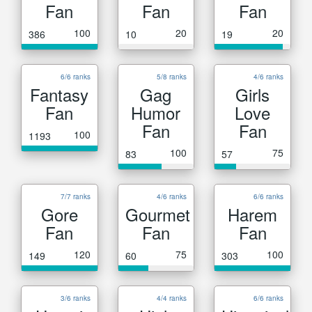
Fan
Fan
Fan
100
20
20
386
10
19
6/6 ranks
5/8 ranks
4/6 ranks
Fantasy
Gag
Girls
Fan
Humor
Love
Fan
Fan
100
1193
100
75
83
57
7/7 ranks
4/6 ranks
6/6 ranks
Gore
Gourmet
Harem
Fan
Fan
Fan
120
75
100
149
60
303
3/6 ranks
4/4 ranks
6/6 ranks