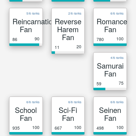
5/6 ranks
2/6 ranks
6/6 ranks
Reincarnation
Reverse
Romance
Fan
Harem
Fan
Fan
90
100
86
780
20
11
4/6 ranks
Samurai
Fan
75
59
6/6 ranks
6/6 ranks
6/6 ranks
School
Sci-Fi
Seinen
Fan
Fan
Fan
100
100
100
935
667
498