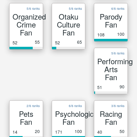
5/6 ranks
5/6 ranks
6/6 ranks
Organized
Otaku
Parody
Crime
Culture
Fan
Fan
Fan
100
108
55
65
52
52
5/6 ranks
Performing
Arts
Fan
90
51
2/6 ranks
6/6 ranks
3/6 ranks
Pets
Psychological
Racing
Fan
Fan
Fan
20
100
50
14
171
40