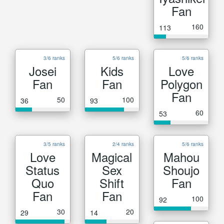
Fan
160
113
3/6 ranks
5/6 ranks
5/6 ranks
Josei
Kids
Love
Fan
Fan
Polygon
Fan
50
100
36
93
60
53
3/5 ranks
2/4 ranks
5/6 ranks
Love
Magical
Mahou
Status
Sex
Shoujo
Quo
Shift
Fan
Fan
Fan
100
92
30
20
29
14