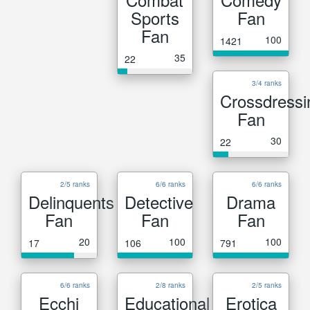
Sports
Fan
Fan
100
1421
35
22
3/4 ranks
Crossdressi
Fan
30
22
2/5 ranks
6/6 ranks
6/6 ranks
Delinquents
Detective
Drama
Fan
Fan
Fan
20
100
100
17
106
791
6/6 ranks
2/8 ranks
2/5 ranks
Ecchi
Educational
Erotica