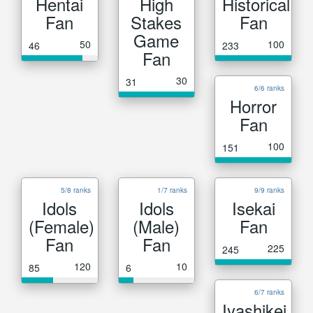
Hentai
High
Historical
Fan
Stakes
Fan
Game
50
100
46
233
Fan
30
31
6/6 ranks
Horror
Fan
100
151
5/8 ranks
1/7 ranks
9/9 ranks
Idols
Idols
Isekai
(Female)
(Male)
Fan
Fan
Fan
225
245
120
10
85
6
6/7 ranks
Iyashikei