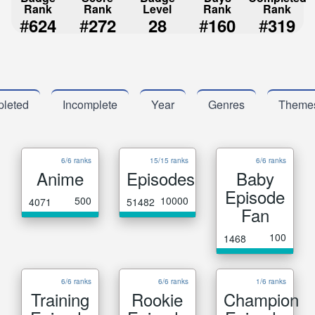
Rank
Rank
Level
Rank
Rank
#
#
#
#
624
272
28
160
319
leted
Incomplete
Year
Genres
Theme
6/6 ranks
15/15 ranks
6/6 ranks
Anime
Episodes
Baby
Episode
500
10000
4071
51482
Fan
100
1468
6/6 ranks
6/6 ranks
1/6 ranks
Training
Rookie
Champion