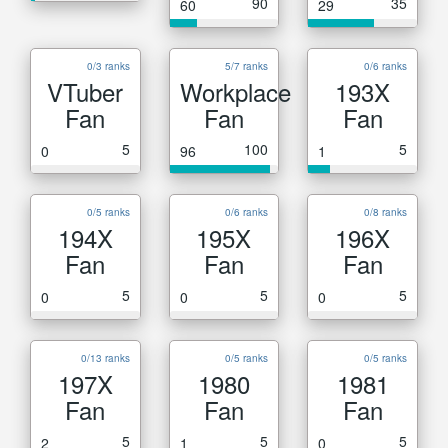
90
35
60
29
0/3 ranks
5/7 ranks
0/6 ranks
VTuber
Workplace
193X
Fan
Fan
Fan
5
100
5
0
96
1
0/5 ranks
0/6 ranks
0/8 ranks
194X
195X
196X
Fan
Fan
Fan
5
5
5
0
0
0
0/13 ranks
0/5 ranks
0/5 ranks
197X
1980
1981
Fan
Fan
Fan
5
5
5
2
1
0