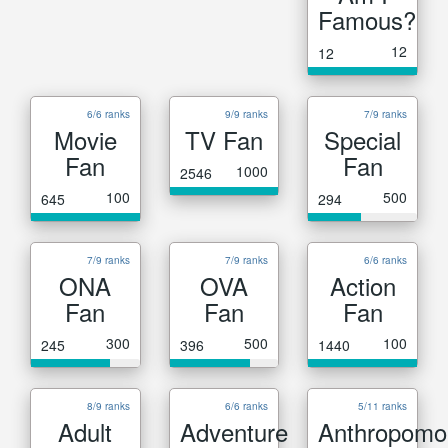
Famous?
12
12
6/6 ranks
9/9 ranks
7/9 ranks
Movie
TV Fan
Special
Fan
Fan
1000
2546
100
500
645
294
7/9 ranks
7/9 ranks
6/6 ranks
ONA
OVA
Action
Fan
Fan
Fan
300
500
100
245
396
1440
8/9 ranks
6/6 ranks
5/11 ranks
Adult
Adventure
Anthropomo