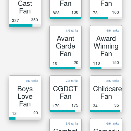
Cast
Fan
Fan
Fan
100
100
828
78
350
337
1/6 ranks
4/6 ranks
Avant
Award
Garde
Winning
Fan
Fan
20
150
18
118
1/6 ranks
7/8 ranks
3/5 ranks
Boys
CGDCT
Childcare
Love
Fan
Fan
Fan
175
35
170
34
20
12
3/6 ranks
6/6 ranks
Combat
Comedy