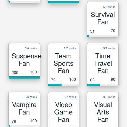
5/6 ranks
Survival
Fan
70
51
6/6 ranks
3/7 ranks
5/7 ranks
Suspense
Team
Time
Fan
Sports
Travel
Fan
Fan
100
205
100
90
72
66
5/6 ranks
5/7 ranks
3/6 ranks
Vampire
Video
Visual
Fan
Game
Arts
Fan
Fan
100
76