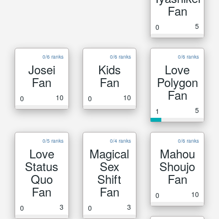
Fan
5
0
0/6 ranks
0/6 ranks
0/6 ranks
Josei
Kids
Love
Fan
Fan
Polygon
Fan
10
10
0
0
5
1
0/5 ranks
0/4 ranks
0/6 ranks
Love
Magical
Mahou
Status
Sex
Shoujo
Quo
Shift
Fan
Fan
Fan
10
0
3
3
0
0