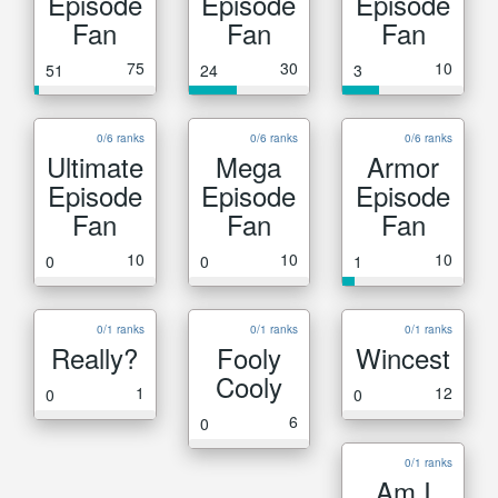
Episode
Episode
Episode
Fan
Fan
Fan
75
30
10
51
24
3
0/6 ranks
0/6 ranks
0/6 ranks
Ultimate
Mega
Armor
Episode
Episode
Episode
Fan
Fan
Fan
10
10
10
0
0
1
0/1 ranks
0/1 ranks
0/1 ranks
Really?
Fooly
Wincest
Cooly
1
12
0
0
6
0
0/1 ranks
Am I