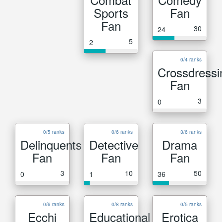
Sports
Fan
Fan
30
24
5
2
0/4 ranks
Crossdressi
Fan
3
0
0/5 ranks
0/6 ranks
3/6 ranks
Delinquents
Detective
Drama
Fan
Fan
Fan
3
10
50
0
1
36
0/6 ranks
0/8 ranks
0/5 ranks
Ecchi
Educational
Erotica