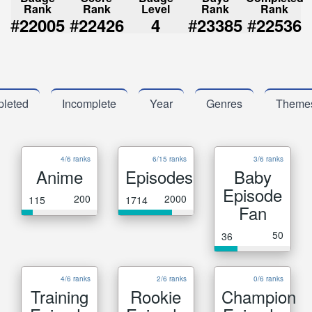
Rank
Rank
Level
Rank
Rank
#
#
#
#
22005
22426
4
23385
22536
leted
Incomplete
Year
Genres
Theme
4/6 ranks
6/15 ranks
3/6 ranks
Anime
Episodes
Baby
Episode
200
2000
115
1714
Fan
50
36
4/6 ranks
2/6 ranks
0/6 ranks
Training
Rookie
Champion