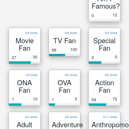
Famous?
12
0
2/6 ranks
6/9 ranks
0/9 ranks
Movie
TV Fan
Special
Fan
Fan
100
88
30
5
27
2
1/9 ranks
0/9 ranks
4/6 ranks
ONA
OVA
Action
Fan
Fan
Fan
10
5
75
7
1
64
2/9 ranks
2/6 ranks
0/11 ranks
Adult
Adventure
Anthropomo