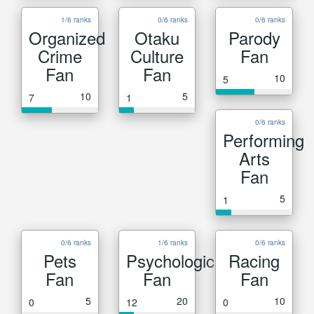
1/6 ranks
0/6 ranks
0/6 ranks
Organized
Otaku
Parody
Crime
Culture
Fan
Fan
Fan
10
5
10
5
7
1
0/6 ranks
Performing
Arts
Fan
5
1
0/6 ranks
1/6 ranks
0/6 ranks
Pets
Psychological
Racing
Fan
Fan
Fan
5
20
10
0
12
0