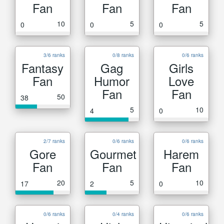
Fan
Fan
Fan
10
5
5
0
0
0
3/6 ranks
0/8 ranks
0/6 ranks
Fantasy
Gag
Girls
Fan
Humor
Love
Fan
Fan
50
38
5
10
4
0
2/7 ranks
0/6 ranks
0/6 ranks
Gore
Gourmet
Harem
Fan
Fan
Fan
20
5
10
17
2
0
0/6 ranks
0/4 ranks
0/6 ranks