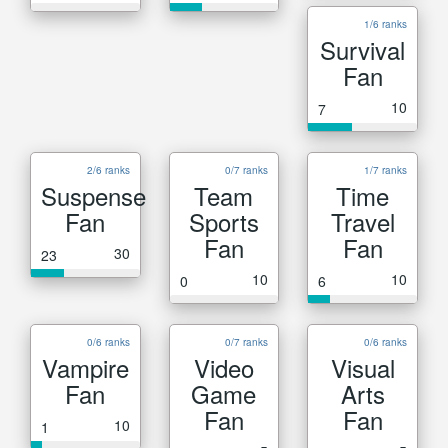
1/6 ranks
Survival
Fan
10
7
2/6 ranks
0/7 ranks
1/7 ranks
Suspense
Team
Time
Fan
Sports
Travel
Fan
Fan
30
23
10
10
0
6
0/6 ranks
0/7 ranks
0/6 ranks
Vampire
Video
Visual
Fan
Game
Arts
Fan
Fan
10
1