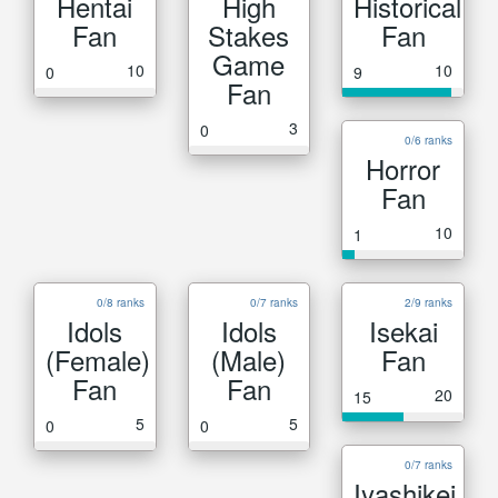
Hentai
High
Historical
Fan
Stakes
Fan
Game
10
10
0
9
Fan
3
0
0/6 ranks
Horror
Fan
10
1
0/8 ranks
0/7 ranks
2/9 ranks
Idols
Idols
Isekai
(Female)
(Male)
Fan
Fan
Fan
20
15
5
5
0
0
0/7 ranks
Iyashikei