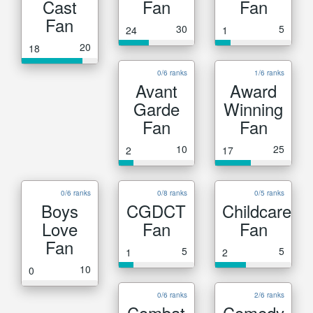
Cast
Fan
Fan
Fan
30
5
24
1
20
18
0/6 ranks
1/6 ranks
Avant
Award
Garde
Winning
Fan
Fan
10
25
2
17
0/6 ranks
0/8 ranks
0/5 ranks
Boys
CGDCT
Childcare
Love
Fan
Fan
Fan
5
5
1
2
10
0
0/6 ranks
2/6 ranks
Combat
Comedy