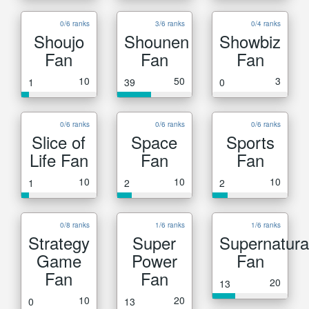
0/6 ranks
3/6 ranks
0/4 ranks
Shoujo
Shounen
Showbiz
Fan
Fan
Fan
10
50
3
1
39
0
0/6 ranks
0/6 ranks
0/6 ranks
Slice of
Space
Sports
Life Fan
Fan
Fan
10
10
10
1
2
2
0/8 ranks
1/6 ranks
1/6 ranks
Strategy
Super
Supernatura
Game
Power
Fan
Fan
Fan
20
13
10
20
0
13