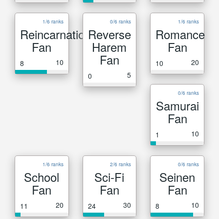
1/6 ranks
0/6 ranks
1/6 ranks
Reincarnation
Reverse
Romance
Fan
Harem
Fan
Fan
10
20
8
10
5
0
0/6 ranks
Samurai
Fan
10
1
1/6 ranks
2/6 ranks
0/6 ranks
School
Sci-Fi
Seinen
Fan
Fan
Fan
20
30
10
11
24
8