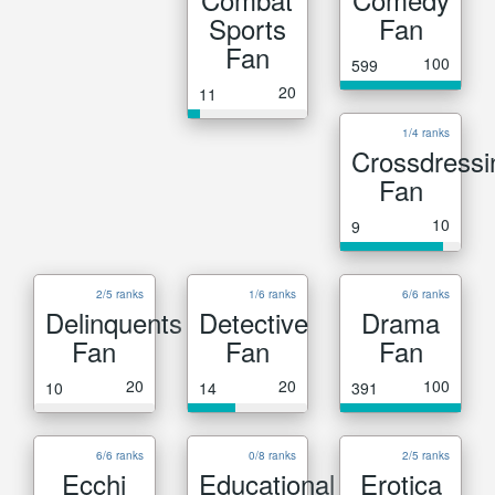
Sports
Fan
Fan
100
599
20
11
1/4 ranks
Crossdressi
Fan
10
9
2/5 ranks
1/6 ranks
6/6 ranks
Delinquents
Detective
Drama
Fan
Fan
Fan
20
20
100
10
14
391
6/6 ranks
0/8 ranks
2/5 ranks
Ecchi
Educational
Erotica