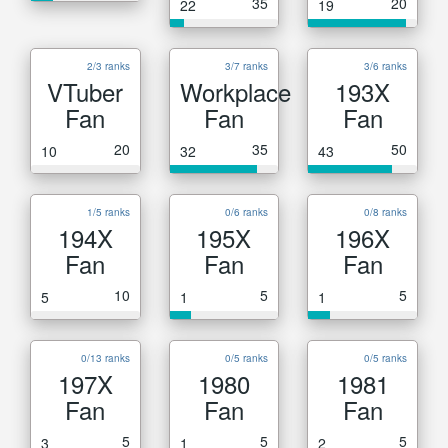
35
20
22
19
2/3 ranks
3/7 ranks
3/6 ranks
VTuber
Workplace
193X
Fan
Fan
Fan
20
35
50
10
32
43
1/5 ranks
0/6 ranks
0/8 ranks
194X
195X
196X
Fan
Fan
Fan
10
5
5
5
1
1
0/13 ranks
0/5 ranks
0/5 ranks
197X
1980
1981
Fan
Fan
Fan
5
5
5
3
1
2