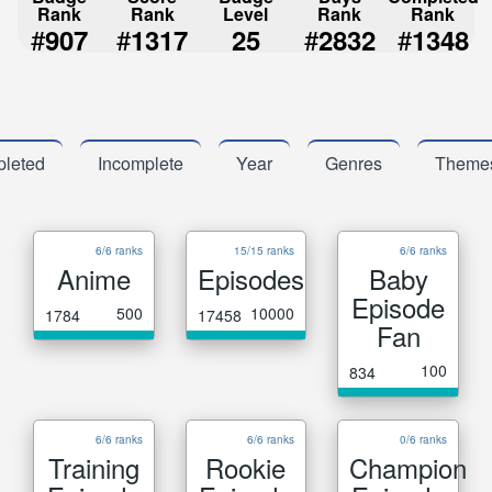
Rank
Rank
Level
Rank
Rank
#
#
#
#
907
1317
25
2832
1348
leted
Incomplete
Year
Genres
Theme
6/6 ranks
15/15 ranks
6/6 ranks
Anime
Episodes
Baby
Episode
500
10000
1784
17458
Fan
100
834
6/6 ranks
6/6 ranks
0/6 ranks
Training
Rookie
Champion