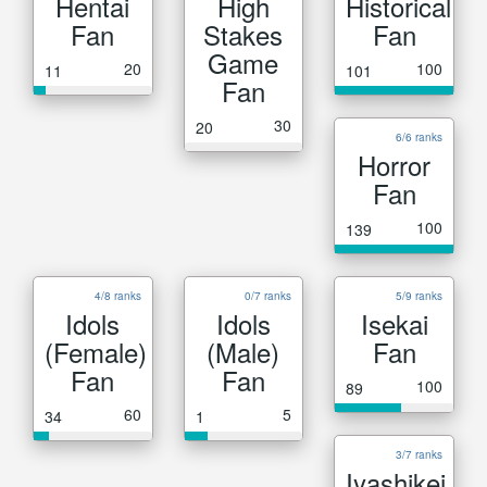
Hentai
High
Historical
Fan
Stakes
Fan
Game
20
100
11
101
Fan
30
20
6/6 ranks
Horror
Fan
100
139
4/8 ranks
0/7 ranks
5/9 ranks
Idols
Idols
Isekai
(Female)
(Male)
Fan
Fan
Fan
100
89
60
5
34
1
3/7 ranks
Iyashikei