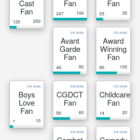
Cast
Fan
Fan
Fan
100
35
247
23
200
120
3/6 ranks
3/6 ranks
Avant
Award
Garde
Winning
Fan
Fan
50
100
46
80
0/6 ranks
4/8 ranks
2/5 ranks
Boys
CGDCT
Childcare
Love
Fan
Fan
Fan
60
20
50
14
10
1
2/6 ranks
6/6 ranks
Combat
Comedy