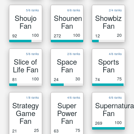
5/6 ranks
6/6 ranks
2/4 ranks
Shoujo
Shounen
Showbiz
Fan
Fan
Fan
100
100
20
92
272
12
5/6 ranks
2/6 ranks
4/6 ranks
Slice of
Space
Sports
Life Fan
Fan
Fan
100
30
75
81
24
74
1/8 ranks
4/6 ranks
6/6 ranks
Strategy
Super
Supernatura
Game
Power
Fan
Fan
Fan
100
269
25
75
21
63