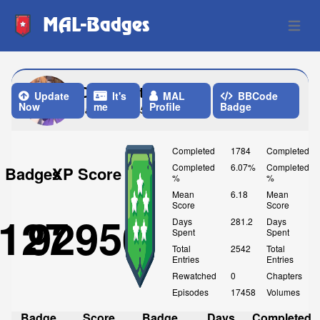
MAL-Badges
Open 
ConquestPL
Update
It's
MAL
BBCode
Now
me
Profile
Badge
Last Update: 5 Days ago
Completed
1784
Completed
Completed
6.07%
Completed
Badges
XP Score
%
%
Mean
6.18
Mean
Score
Score
127
92950
Days
281.2
Days
Spent
Spent
Total
2542
Total
Entries
Entries
Rewatched
0
Chapters
Episodes
17458
Volumes
Badge
Score
Badge
Days
Completed