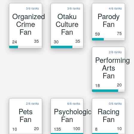
3/6 ranks
3/6 ranks
4/6 ranks
Organized
Otaku
Parody
Crime
Culture
Fan
Fan
Fan
75
59
35
35
24
30
2/6 ranks
Performing
Arts
Fan
20
18
2/6 ranks
6/6 ranks
0/6 ranks
Pets
Psychological
Racing
Fan
Fan
Fan
20
100
10
10
135
8