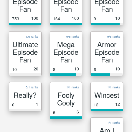
Episode
Episode
Episode
Fan
Fan
Fan
100
100
10
753
164
9
1/6 ranks
0/6 ranks
0/6 ranks
Ultimate
Mega
Armor
Episode
Episode
Episode
Fan
Fan
Fan
20
10
10
10
8
6
0/1 ranks
1/1 ranks
1/1 ranks
Really?
Fooly
Wincest
Cooly
1
12
0
12
6
6
1/1 ranks
Am I