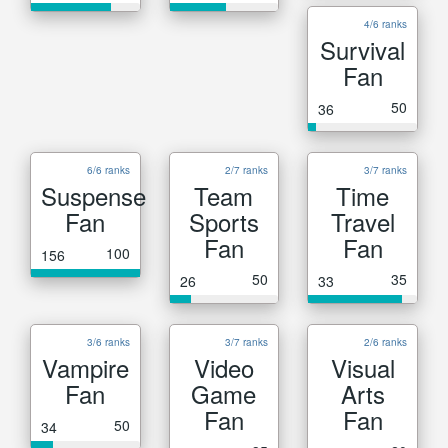
4/6 ranks
Survival
Fan
50
36
6/6 ranks
2/7 ranks
3/7 ranks
Suspense
Team
Time
Fan
Sports
Travel
Fan
Fan
100
156
50
35
26
33
3/6 ranks
3/7 ranks
2/6 ranks
Vampire
Video
Visual
Fan
Game
Arts
Fan
Fan
50
34