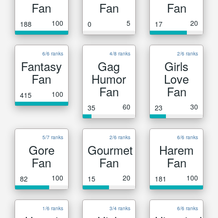
Fan
Fan
Fan
100
5
20
188
0
17
6/6 ranks
4/8 ranks
2/6 ranks
Fantasy
Gag
Girls
Fan
Humor
Love
Fan
Fan
100
415
60
30
35
23
5/7 ranks
2/6 ranks
6/6 ranks
Gore
Gourmet
Harem
Fan
Fan
Fan
100
20
100
82
15
181
1/6 ranks
3/4 ranks
6/6 ranks