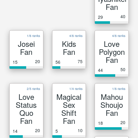
Fan
40
29
1/6 ranks
4/6 ranks
4/6 ranks
Josei
Kids
Love
Fan
Fan
Polygon
Fan
20
75
15
56
50
44
2/5 ranks
1/4 ranks
1/6 ranks
Love
Magical
Mahou
Status
Sex
Shoujo
Quo
Shift
Fan
Fan
Fan
20
18
20
10
14
5