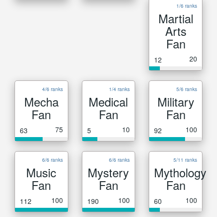
1/6 ranks
Martial
Arts
Fan
20
12
4/6 ranks
1/4 ranks
5/6 ranks
Mecha
Medical
Military
Fan
Fan
Fan
75
10
100
63
5
92
6/6 ranks
6/6 ranks
5/11 ranks
Music
Mystery
Mythology
Fan
Fan
Fan
100
100
100
112
190
60