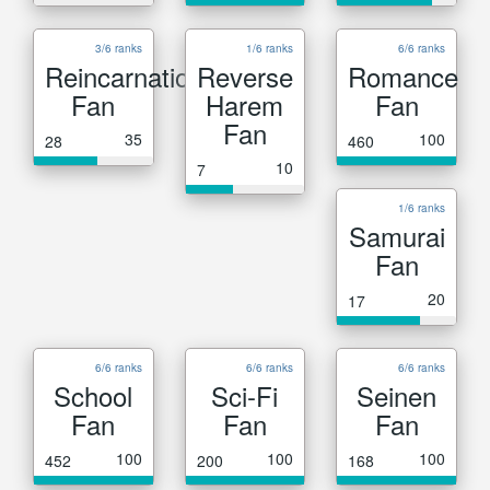
3/6 ranks
1/6 ranks
6/6 ranks
Reincarnation
Reverse
Romance
Fan
Harem
Fan
Fan
35
100
28
460
10
7
1/6 ranks
Samurai
Fan
20
17
6/6 ranks
6/6 ranks
6/6 ranks
School
Sci-Fi
Seinen
Fan
Fan
Fan
100
100
100
452
200
168