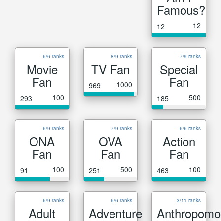
Famous?
12
12
6/6 ranks
8/9 ranks
7/9 ranks
Movie
TV Fan
Special
Fan
Fan
1000
969
100
500
293
185
6/9 ranks
7/9 ranks
6/6 ranks
ONA
OVA
Action
Fan
Fan
Fan
100
500
100
91
251
463
6/9 ranks
6/6 ranks
3/11 ranks
Adult
Adventure
Anthropomo