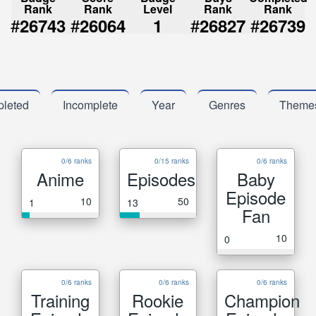
Rank
Rank
Level
Rank
Rank
#
#
#
#
26743
26064
1
26827
26739
leted
Incomplete
Year
Genres
Theme
0/6 ranks
0/15 ranks
0/6 ranks
Anime
Episodes
Baby
Episode
10
50
1
13
Fan
10
0
0/6 ranks
0/6 ranks
0/6 ranks
Training
Rookie
Champion