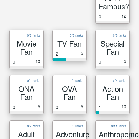
Famous?
12
0
0/6 ranks
0/9 ranks
0/9 ranks
Movie
TV Fan
Special
Fan
Fan
5
2
10
5
0
0
0/9 ranks
0/9 ranks
0/6 ranks
ONA
OVA
Action
Fan
Fan
Fan
5
5
10
0
0
1
0/9 ranks
0/6 ranks
0/11 ranks
Adult
Adventure
Anthropomo