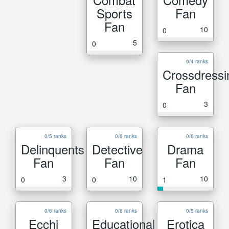
Sports
Fan
Fan
10
0
5
0
0/4 ranks
Crossdressi
Fan
3
0
0/5 ranks
0/6 ranks
0/6 ranks
Delinquents
Detective
Drama
Fan
Fan
Fan
3
10
10
0
0
1
0/6 ranks
0/8 ranks
0/5 ranks
Ecchi
Educational
Erotica