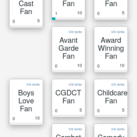
Cast
Fan
Fan
Fan
10
5
1
0
5
0
0/6 ranks
0/6 ranks
Avant
Award
Garde
Winning
Fan
Fan
10
10
0
0
0/6 ranks
0/8 ranks
0/5 ranks
Boys
CGDCT
Childcare
Love
Fan
Fan
Fan
5
5
0
0
10
0
0/6 ranks
0/6 ranks
Combat
Comedy