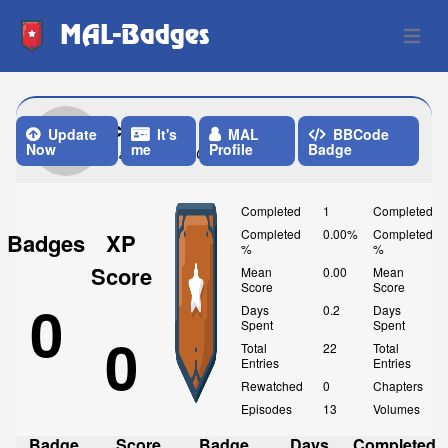
MAL-Badges
Open 
cerberu2
Update
It's
MAL
BBCode
Now
me
Profile
Badge
Last Update: One Week ago
Completed
1
Completed
Completed
0.00%
Completed
Badges
XP
%
%
Score
Mean
0.00
Mean
Score
Score
0
Days
0.2
Days
Spent
Spent
0
Total
22
Total
Entries
Entries
Rewatched
0
Chapters
Episodes
13
Volumes
Badge
Score
Badge
Days
Completed