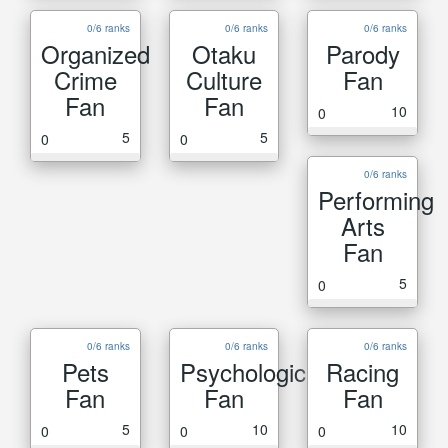
0/6 ranks
0/6 ranks
0/6 ranks
Organized
Otaku
Parody
Crime
Culture
Fan
Fan
Fan
10
0
5
5
0
0
0/6 ranks
Performing
Arts
Fan
5
0
0/6 ranks
0/6 ranks
0/6 ranks
Pets
Psychological
Racing
Fan
Fan
Fan
5
10
10
0
0
0