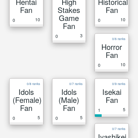
Hentai
High
Historical
Fan
Stakes
Fan
Game
10
10
0
0
Fan
3
0
0/6 ranks
Horror
Fan
10
0
0/8 ranks
0/7 ranks
0/9 ranks
Idols
Idols
Isekai
(Female)
(Male)
Fan
Fan
Fan
5
1
5
5
0
0
0/7 ranks
Iyashikei