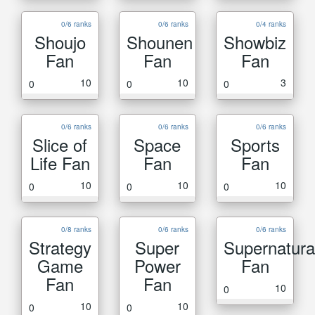
0/6 ranks
0/6 ranks
0/4 ranks
Shoujo
Shounen
Showbiz
Fan
Fan
Fan
10
10
3
0
0
0
0/6 ranks
0/6 ranks
0/6 ranks
Slice of
Space
Sports
Life Fan
Fan
Fan
10
10
10
0
0
0
0/8 ranks
0/6 ranks
0/6 ranks
Strategy
Super
Supernatura
Game
Power
Fan
Fan
Fan
10
0
10
10
0
0