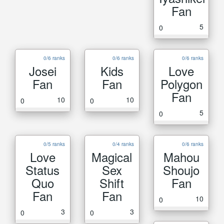
Fan
5
0
0/6 ranks
0/6 ranks
0/6 ranks
Josei
Kids
Love
Fan
Fan
Polygon
Fan
10
10
0
0
5
0
0/5 ranks
0/4 ranks
0/6 ranks
Love
Magical
Mahou
Status
Sex
Shoujo
Quo
Shift
Fan
Fan
Fan
10
0
3
3
0
0