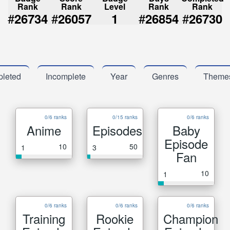
Rank
Rank
Level
Rank
Rank
#
#
#
#
26734
26057
1
26854
26730
leted
Incomplete
Year
Genres
Theme
0/6 ranks
0/15 ranks
0/6 ranks
Anime
Episodes
Baby
Episode
10
50
1
3
Fan
10
1
0/6 ranks
0/6 ranks
0/6 ranks
Training
Rookie
Champion