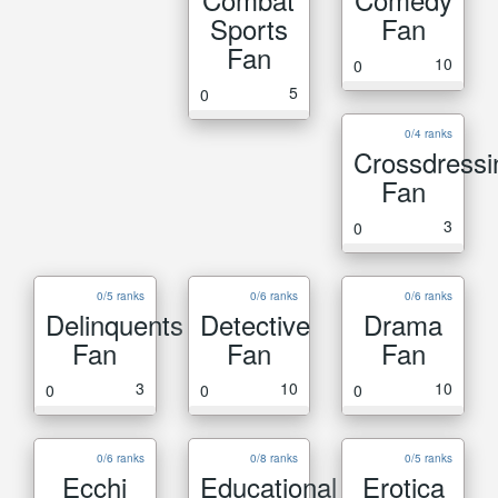
Sports
Fan
Fan
10
0
5
0
0/4 ranks
Crossdressi
Fan
3
0
0/5 ranks
0/6 ranks
0/6 ranks
Delinquents
Detective
Drama
Fan
Fan
Fan
3
10
10
0
0
0
0/6 ranks
0/8 ranks
0/5 ranks
Ecchi
Educational
Erotica