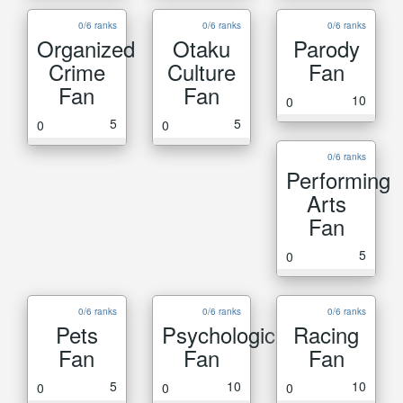
0/6 ranks
0/6 ranks
0/6 ranks
Organized
Otaku
Parody
Crime
Culture
Fan
Fan
Fan
10
0
5
5
0
0
0/6 ranks
Performing
Arts
Fan
5
0
0/6 ranks
0/6 ranks
0/6 ranks
Pets
Psychological
Racing
Fan
Fan
Fan
5
10
10
0
0
0