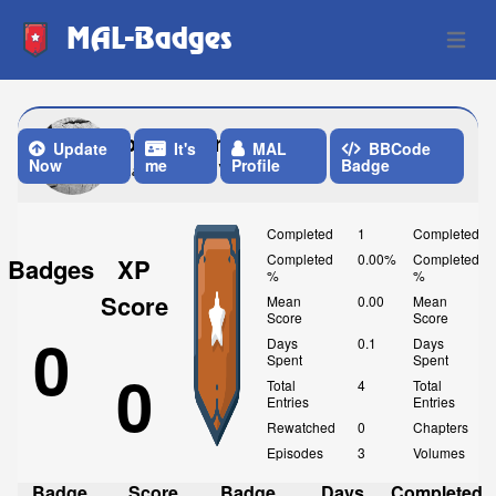
MAL-Badges
Open 
bunnycore
Update
It's
MAL
BBCode
Now
me
Profile
Badge
Last Update: Yesterday
Completed
1
Completed
Completed
0.00%
Completed
Badges
XP
%
%
Score
Mean
0.00
Mean
Score
Score
0
Days
0.1
Days
Spent
Spent
0
Total
4
Total
Entries
Entries
Rewatched
0
Chapters
Episodes
3
Volumes
Badge
Score
Badge
Days
Completed