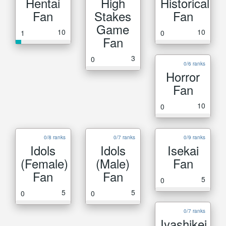
Hentai
High
Historical
Fan
Stakes
Fan
Game
10
10
1
0
Fan
3
0
0/6 ranks
Horror
Fan
10
0
0/8 ranks
0/7 ranks
0/9 ranks
Idols
Idols
Isekai
(Female)
(Male)
Fan
Fan
Fan
5
0
5
5
0
0
0/7 ranks
Iyashikei