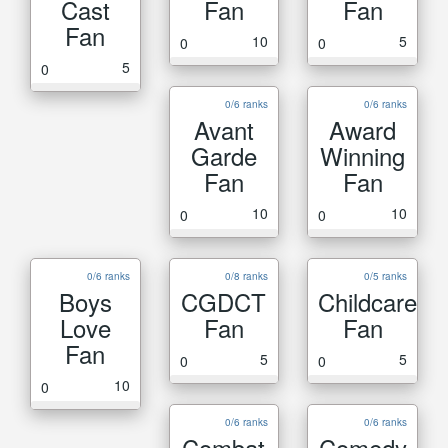
Cast
Fan
Fan
Fan
10
5
0
0
5
0
0/6 ranks
0/6 ranks
Avant
Award
Garde
Winning
Fan
Fan
10
10
0
0
0/6 ranks
0/8 ranks
0/5 ranks
Boys
CGDCT
Childcare
Love
Fan
Fan
Fan
5
5
0
0
10
0
0/6 ranks
0/6 ranks
Combat
Comedy