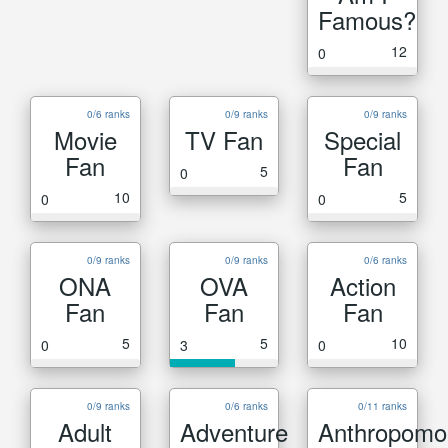
Famous?
12
0
0/6 ranks
0/9 ranks
0/9 ranks
Movie
TV Fan
Special
Fan
Fan
5
0
10
5
0
0
0/9 ranks
0/9 ranks
0/6 ranks
ONA
OVA
Action
Fan
Fan
Fan
5
5
10
0
3
0
0/9 ranks
0/6 ranks
0/11 ranks
Adult
Adventure
Anthropomo