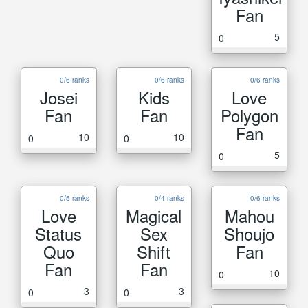
Fan
5
0
0/6 ranks
0/6 ranks
0/6 ranks
Josei
Kids
Love
Fan
Fan
Polygon
Fan
10
10
0
0
5
0
0/5 ranks
0/4 ranks
0/6 ranks
Love
Magical
Mahou
Status
Sex
Shoujo
Quo
Shift
Fan
Fan
Fan
10
0
3
3
0
0