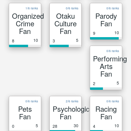
1/6 ranks
0/6 ranks
0/6 ranks
Organized
Otaku
Parody
Crime
Culture
Fan
Fan
Fan
10
9
10
5
8
3
0/6 ranks
Performing
Arts
Fan
5
2
0/6 ranks
2/6 ranks
0/6 ranks
Pets
Psychological
Racing
Fan
Fan
Fan
5
30
10
0
28
4