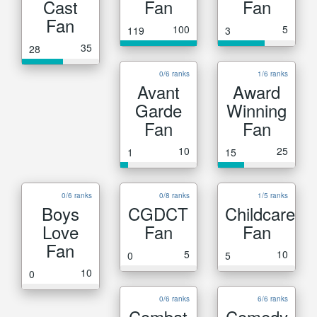
Cast
Fan
Fan
Fan
100
5
119
3
35
28
0/6 ranks
1/6 ranks
Avant
Award
Garde
Winning
Fan
Fan
10
25
1
15
0/6 ranks
0/8 ranks
1/5 ranks
Boys
CGDCT
Childcare
Love
Fan
Fan
Fan
5
10
0
5
10
0
0/6 ranks
6/6 ranks
Combat
Comedy