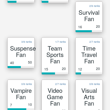
2/6 ranks
Survival
Fan
20
16
3/6 ranks
1/7 ranks
2/7 ranks
Suspense
Team
Time
Fan
Sports
Travel
Fan
Fan
50
40
20
20
15
12
0/6 ranks
2/7 ranks
0/6 ranks
Vampire
Video
Visual
Fan
Game
Arts
Fan
Fan
10
7