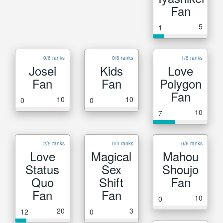
Fan
5
1
0/6 ranks
0/6 ranks
1/6 ranks
Josei
Kids
Love
Fan
Fan
Polygon
Fan
10
10
0
0
10
7
2/5 ranks
0/4 ranks
0/6 ranks
Love
Magical
Mahou
Status
Sex
Shoujo
Quo
Shift
Fan
Fan
Fan
10
0
20
3
12
0