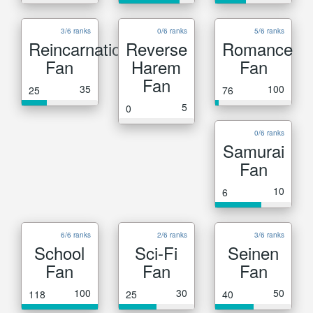
3/6 ranks
0/6 ranks
5/6 ranks
Reincarnation
Reverse
Romance
Fan
Harem
Fan
Fan
35
100
25
76
5
0
0/6 ranks
Samurai
Fan
10
6
6/6 ranks
2/6 ranks
3/6 ranks
School
Sci-Fi
Seinen
Fan
Fan
Fan
100
30
50
118
25
40