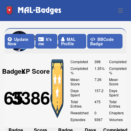
MAL-Badges
Open 
BlackTack
Update
It's
MAL
BBCode
Now
me
Profile
Badge
Last Update: One Month ago
Completed
398
Completed
Completed
1.35%
Completed
Badges
XP Score
%
%
Mean
7.26
Mean
Score
Score
65
33860
Days
157.2
Days
Spent
Spent
Total
475
Total
Entries
Entries
Rewatched
0
Chapters
Episodes
9367
Volumes
Badge
Score
Badge
Days
Completed