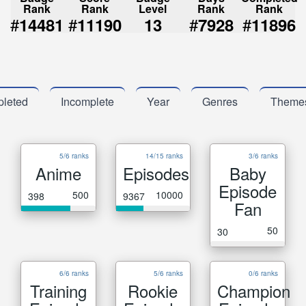
Rank
Rank
Level
Rank
Rank
#
#
#
#
14481
11190
13
7928
11896
leted
Incomplete
Year
Genres
Theme
5/6 ranks
14/15 ranks
3/6 ranks
Anime
Episodes
Baby
Episode
500
10000
398
9367
Fan
50
30
6/6 ranks
5/6 ranks
0/6 ranks
Training
Rookie
Champion