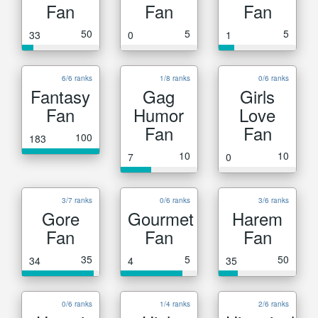
Fan
Fan
Fan
50
5
5
33
0
1
6/6 ranks
1/8 ranks
0/6 ranks
Fantasy
Gag
Girls
Fan
Humor
Love
Fan
Fan
100
183
10
10
7
0
3/7 ranks
0/6 ranks
3/6 ranks
Gore
Gourmet
Harem
Fan
Fan
Fan
35
5
50
34
4
35
0/6 ranks
1/4 ranks
2/6 ranks