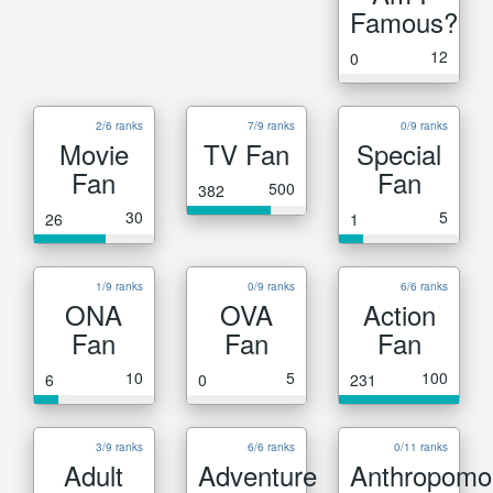
Famous?
12
0
2/6 ranks
7/9 ranks
0/9 ranks
Movie
TV Fan
Special
Fan
Fan
500
382
30
5
26
1
1/9 ranks
0/9 ranks
6/6 ranks
ONA
OVA
Action
Fan
Fan
Fan
10
5
100
6
0
231
3/9 ranks
6/6 ranks
0/11 ranks
Adult
Adventure
Anthropomo