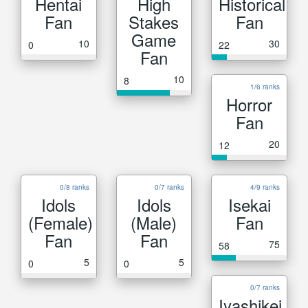
Hentai
High
Historical
Fan
Stakes
Fan
Game
10
30
0
22
Fan
10
8
1/6 ranks
Horror
Fan
20
12
0/8 ranks
0/7 ranks
4/9 ranks
Idols
Idols
Isekai
(Female)
(Male)
Fan
Fan
Fan
75
58
5
5
0
0
0/7 ranks
Iyashikei