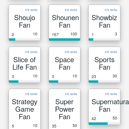
0/6 ranks
6/6 ranks
0/4 ranks
Shoujo
Shounen
Showbiz
Fan
Fan
Fan
10
100
3
2
167
1
0/6 ranks
0/6 ranks
2/6 ranks
Slice of
Space
Sports
Life Fan
Fan
Fan
10
10
30
3
3
23
0/8 ranks
3/6 ranks
3/6 ranks
Strategy
Super
Supernatura
Game
Power
Fan
Fan
Fan
50
42
10
50
5
35