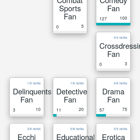
Sports
Fan
Fan
100
127
5
0
0/4 ranks
Crossdressi
Fan
3
0
1/5 ranks
1/6 ranks
4/6 ranks
Delinquents
Detective
Drama
Fan
Fan
Fan
10
20
75
3
11
57
3/6 ranks
0/8 ranks
0/5 ranks
Ecchi
Educational
Erotica