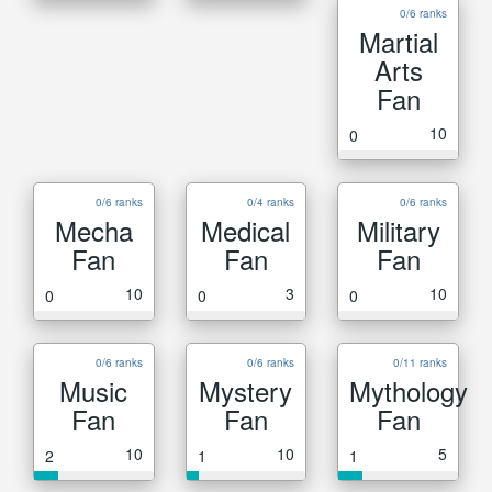
0/6 ranks
Martial
Arts
Fan
10
0
0/6 ranks
0/4 ranks
0/6 ranks
Mecha
Medical
Military
Fan
Fan
Fan
10
3
10
0
0
0
0/6 ranks
0/6 ranks
0/11 ranks
Music
Mystery
Mythology
Fan
Fan
Fan
10
10
5
2
1
1