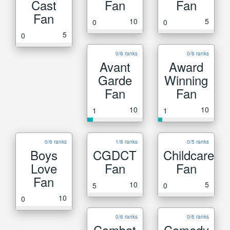
Cast
Fan
Fan
Fan
10
5
0
0
5
0
0/6 ranks
0/6 ranks
Avant
Award
Garde
Winning
Fan
Fan
10
10
1
1
0/6 ranks
1/8 ranks
0/5 ranks
Boys
CGDCT
Childcare
Love
Fan
Fan
Fan
10
5
5
0
10
0
0/6 ranks
0/6 ranks
Combat
Comedy