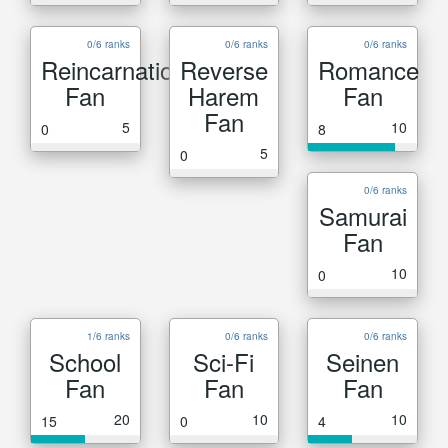
0/6 ranks
0/6 ranks
0/6 ranks
Reincarnation
Reverse
Romance
Fan
Harem
Fan
Fan
5
10
0
8
5
0
0/6 ranks
Samurai
Fan
10
0
1/6 ranks
0/6 ranks
0/6 ranks
School
Sci-Fi
Seinen
Fan
Fan
Fan
20
10
10
15
0
4