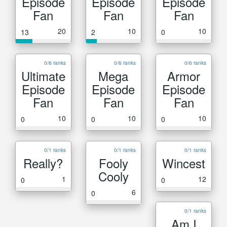
Episode
Episode
Episode
Fan
Fan
Fan
20
10
10
13
2
0
0/6 ranks
0/6 ranks
0/6 ranks
Ultimate
Mega
Armor
Episode
Episode
Episode
Fan
Fan
Fan
10
10
10
0
0
0
0/1 ranks
0/1 ranks
0/1 ranks
Really?
Fooly
Wincest
Cooly
1
12
0
0
6
0
0/1 ranks
Am I