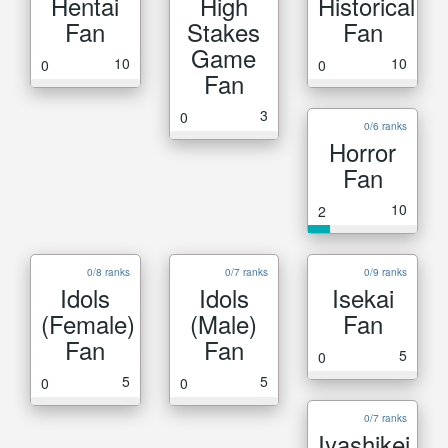
Hentai
High
Historical
Fan
Stakes
Fan
Game
10
10
0
0
Fan
3
0
0/6 ranks
Horror
Fan
10
2
0/8 ranks
0/7 ranks
0/9 ranks
Idols
Idols
Isekai
(Female)
(Male)
Fan
Fan
Fan
5
0
5
5
0
0
0/7 ranks
Iyashikei