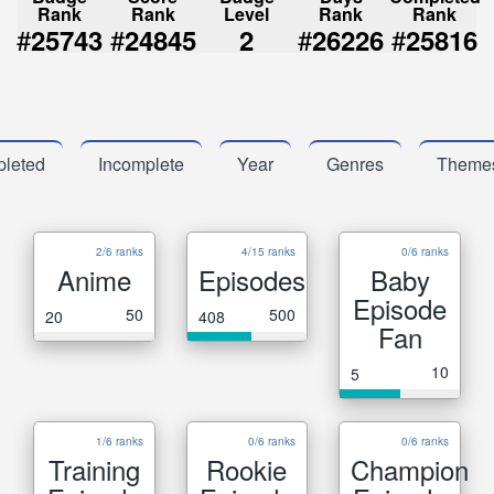
Rank
Rank
Level
Rank
Rank
#
#
#
#
25743
24845
2
26226
25816
leted
Incomplete
Year
Genres
Theme
2/6 ranks
4/15 ranks
0/6 ranks
Anime
Episodes
Baby
Episode
50
500
20
408
Fan
10
5
1/6 ranks
0/6 ranks
0/6 ranks
Training
Rookie
Champion