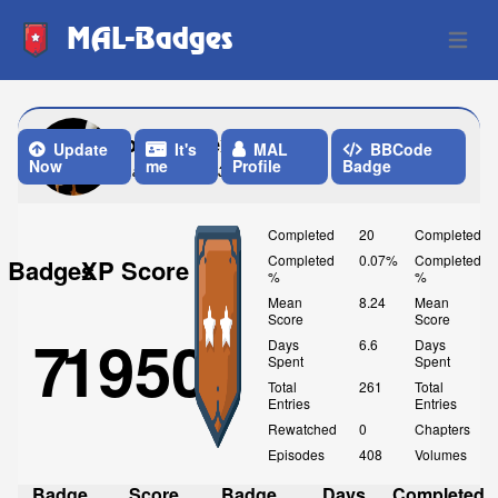
MAL-Badges
Open 
benzedrex
Update
It's
MAL
BBCode
Now
me
Profile
Badge
Last Update: 3 Weeks ago
Completed
20
Completed
Completed
0.07%
Completed
Badges
XP Score
%
%
Mean
8.24
Mean
Score
Score
7
1950
Days
6.6
Days
Spent
Spent
Total
261
Total
Entries
Entries
Rewatched
0
Chapters
Episodes
408
Volumes
Badge
Score
Badge
Days
Completed