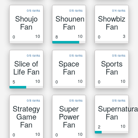
0/6 ranks
0/6 ranks
0/4 ranks
Shoujo
Shounen
Showbiz
Fan
Fan
Fan
10
10
3
0
8
0
0/6 ranks
0/6 ranks
0/6 ranks
Slice of
Space
Sports
Life Fan
Fan
Fan
10
10
10
5
0
0
0/8 ranks
0/6 ranks
0/6 ranks
Strategy
Super
Supernatura
Game
Power
Fan
Fan
Fan
10
2
10
10
0
0