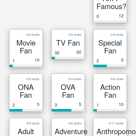
Famous?
12
0
0/6 ranks
4/9 ranks
0/9 ranks
Movie
TV Fan
Special
Fan
Fan
50
32
10
5
1
2
0/9 ranks
0/9 ranks
0/6 ranks
ONA
OVA
Action
Fan
Fan
Fan
5
5
10
2
3
1
0/9 ranks
0/6 ranks
0/11 ranks
Adult
Adventure
Anthropomo