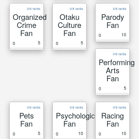
0/6 ranks
0/6 ranks
0/6 ranks
Organized
Otaku
Parody
Crime
Culture
Fan
Fan
Fan
10
0
5
5
0
0
0/6 ranks
Performing
Arts
Fan
5
0
0/6 ranks
0/6 ranks
0/6 ranks
Pets
Psychological
Racing
Fan
Fan
Fan
5
10
10
0
0
0