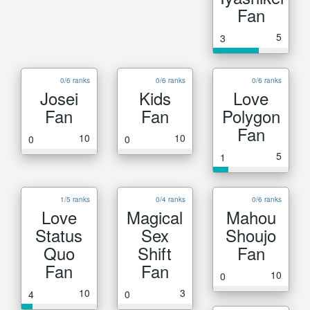
Fan
5
3
0/6 ranks
0/6 ranks
0/6 ranks
Josei
Kids
Love
Fan
Fan
Polygon
Fan
10
10
0
0
5
1
1/5 ranks
0/4 ranks
0/6 ranks
Love
Magical
Mahou
Status
Sex
Shoujo
Quo
Shift
Fan
Fan
Fan
10
0
10
3
4
0