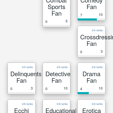
Sports
Fan
Fan
10
7
5
0
0/4 ranks
Crossdressi
Fan
3
0
0/5 ranks
0/6 ranks
0/6 ranks
Delinquents
Detective
Drama
Fan
Fan
Fan
3
10
10
0
0
4
0/6 ranks
0/8 ranks
0/5 ranks
Ecchi
Educational
Erotica