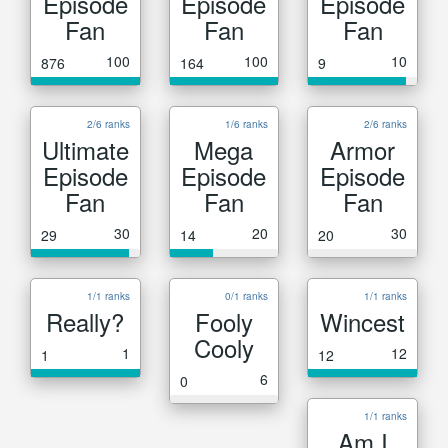
Episode
Episode
Episode
Fan
Fan
Fan
100
100
10
876
164
9
2/6 ranks
1/6 ranks
2/6 ranks
Ultimate
Mega
Armor
Episode
Episode
Episode
Fan
Fan
Fan
30
20
30
29
14
20
1/1 ranks
0/1 ranks
1/1 ranks
Really?
Fooly
Wincest
Cooly
1
12
1
12
6
0
1/1 ranks
Am I