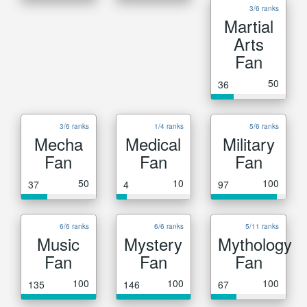
3/6 ranks
Martial
Arts
Fan
50
36
3/6 ranks
1/4 ranks
5/6 ranks
Mecha
Medical
Military
Fan
Fan
Fan
50
10
100
37
4
97
6/6 ranks
6/6 ranks
5/11 ranks
Music
Mystery
Mythology
Fan
Fan
Fan
100
100
100
135
146
67