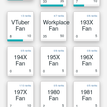
35
10
33
7
1/3 ranks
4/7 ranks
0/6 ranks
VTuber
Workplace
193X
Fan
Fan
Fan
10
50
5
8
35
0
0/5 ranks
0/6 ranks
0/8 ranks
194X
195X
196X
Fan
Fan
Fan
5
5
5
0
0
0
1/13 ranks
0/5 ranks
0/5 ranks
197X
1980
1981
Fan
Fan
Fan
10
5
5
7
2
1