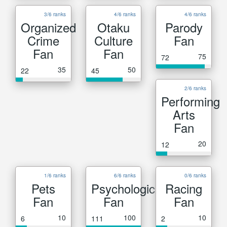
3/6 ranks
4/6 ranks
4/6 ranks
Organized
Otaku
Parody
Crime
Culture
Fan
Fan
Fan
75
72
35
50
22
45
2/6 ranks
Performing
Arts
Fan
20
12
1/6 ranks
6/6 ranks
0/6 ranks
Pets
Psychological
Racing
Fan
Fan
Fan
10
100
10
6
111
2