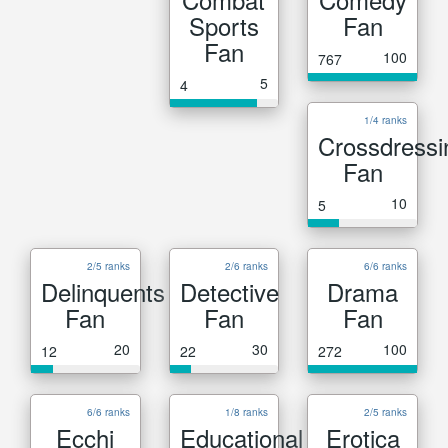
Sports
Fan
Fan
100
767
5
4
1/4 ranks
Crossdressi
Fan
10
5
2/5 ranks
2/6 ranks
6/6 ranks
Delinquents
Detective
Drama
Fan
Fan
Fan
20
30
100
12
22
272
6/6 ranks
1/8 ranks
2/5 ranks
Ecchi
Educational
Erotica