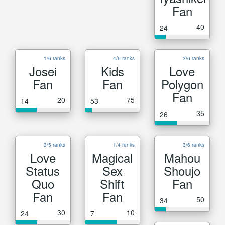
Fan
40
24
1/6 ranks
4/6 ranks
3/6 ranks
Josei
Kids
Love
Fan
Fan
Polygon
Fan
20
75
14
53
35
26
3/5 ranks
1/4 ranks
3/6 ranks
Love
Magical
Mahou
Status
Sex
Shoujo
Quo
Shift
Fan
Fan
Fan
50
34
30
10
24
7