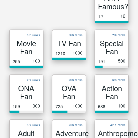
Famous?
12
12
6/6 ranks
9/9 ranks
7/9 ranks
Movie
TV Fan
Special
Fan
Fan
1000
1210
100
500
255
191
7/9 ranks
8/9 ranks
6/6 ranks
ONA
OVA
Action
Fan
Fan
Fan
300
1000
100
159
725
688
6/9 ranks
6/6 ranks
4/11 ranks
Adult
Adventure
Anthropomo