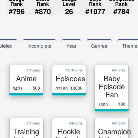
Rank
Rank
Level
Rank
Rank
#
#
#
#
796
870
26
1077
784
leted
Incomplete
Year
Genres
Theme
6/6 ranks
15/15 ranks
6/6 ranks
Anime
Episodes
Baby
Episode
500
10000
2421
27160
Fan
100
1309
6/6 ranks
6/6 ranks
0/6 ranks
Training
Rookie
Champion