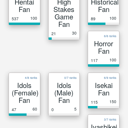
Hentai
High
Historical
Fan
Stakes
Fan
Game
100
100
537
89
Fan
30
21
6/6 ranks
Horror
Fan
100
117
4/8 ranks
0/7 ranks
6/9 ranks
Idols
Idols
Isekai
(Female)
(Male)
Fan
Fan
Fan
150
115
60
5
47
0
3/7 ranks
Iyashikei