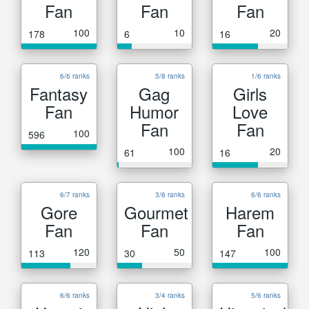
Fan
Fan
Fan
100
10
20
178
6
16
6/6 ranks
5/8 ranks
1/6 ranks
Fantasy
Gag
Girls
Fan
Humor
Love
Fan
Fan
100
596
100
20
61
16
6/7 ranks
3/6 ranks
6/6 ranks
Gore
Gourmet
Harem
Fan
Fan
Fan
120
50
100
113
30
147
6/6 ranks
3/4 ranks
5/6 ranks