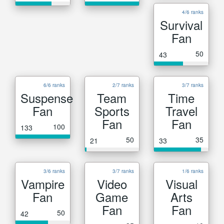
4/6 ranks
Survival
Fan
50
43
6/6 ranks
2/7 ranks
3/7 ranks
Suspense
Team
Time
Fan
Sports
Travel
Fan
Fan
100
133
50
35
21
33
3/6 ranks
3/7 ranks
1/6 ranks
Vampire
Video
Visual
Fan
Game
Arts
Fan
Fan
50
42