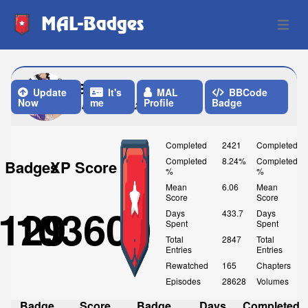
MAL-Badges
Open 
BC_J
Update
It's
MAL
BBCode
Now
me
Profile
Badge
Last Update: 2 Months ago
Completed
2421
Completed
Completed
8.24%
Completed
Badges
XP Score
%
%
Mean
6.06
Mean
Score
Score
129
103600
Days
433.7
Days
Spent
Spent
Total
2847
Total
Entries
Entries
Rewatched
165
Chapters
Episodes
28628
Volumes
Badge
Score
Badge
Days
Completed