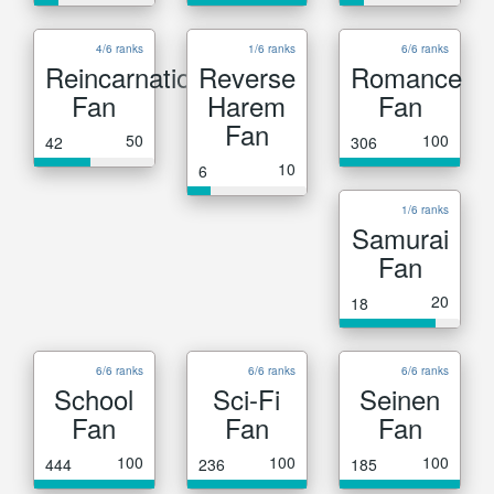
4/6 ranks
1/6 ranks
6/6 ranks
Reincarnation
Reverse
Romance
Fan
Harem
Fan
Fan
50
100
42
306
10
6
1/6 ranks
Samurai
Fan
20
18
6/6 ranks
6/6 ranks
6/6 ranks
School
Sci-Fi
Seinen
Fan
Fan
Fan
100
100
100
444
236
185