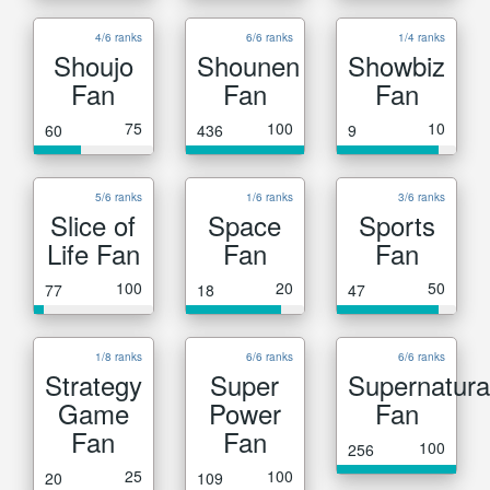
4/6 ranks
6/6 ranks
1/4 ranks
Shoujo
Shounen
Showbiz
Fan
Fan
Fan
75
100
10
60
436
9
5/6 ranks
1/6 ranks
3/6 ranks
Slice of
Space
Sports
Life Fan
Fan
Fan
100
20
50
77
18
47
1/8 ranks
6/6 ranks
6/6 ranks
Strategy
Super
Supernatura
Game
Power
Fan
Fan
Fan
100
256
25
100
20
109