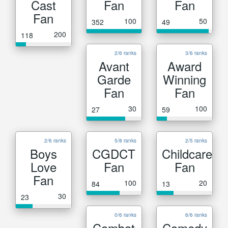
Cast
Fan
Fan
Fan
100
50
352
49
200
118
2/6 ranks
3/6 ranks
Avant
Award
Garde
Winning
Fan
Fan
30
100
27
59
2/6 ranks
5/8 ranks
2/5 ranks
Boys
CGDCT
Childcare
Love
Fan
Fan
Fan
100
20
84
13
30
23
0/6 ranks
6/6 ranks
Combat
Comedy