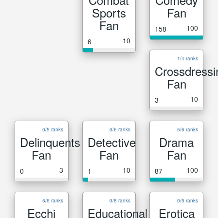
Sports
Fan
Fan
100
158
10
6
1/4 ranks
Crossdressi
Fan
10
3
0/5 ranks
0/6 ranks
5/6 ranks
Delinquents
Detective
Drama
Fan
Fan
Fan
3
10
100
0
1
87
5/6 ranks
0/8 ranks
0/5 ranks
Ecchi
Educational
Erotica