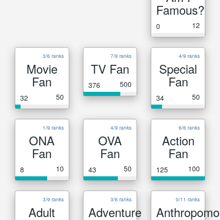
Famous?
12
0
3/6 ranks
7/9 ranks
4/9 ranks
Movie
TV Fan
Special
Fan
Fan
500
376
50
50
32
34
1/9 ranks
4/9 ranks
6/6 ranks
ONA
OVA
Action
Fan
Fan
Fan
10
50
100
8
43
125
3/9 ranks
3/6 ranks
0/11 ranks
Adult
Adventure
Anthropomo