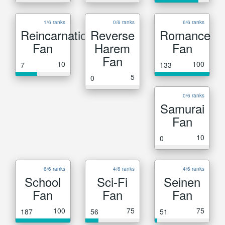
1/6 ranks
0/6 ranks
6/6 ranks
Reincarnation
Reverse
Romance
Fan
Harem
Fan
Fan
10
100
7
133
5
0
0/6 ranks
Samurai
Fan
10
0
6/6 ranks
4/6 ranks
4/6 ranks
School
Sci-Fi
Seinen
Fan
Fan
Fan
100
75
75
187
56
51