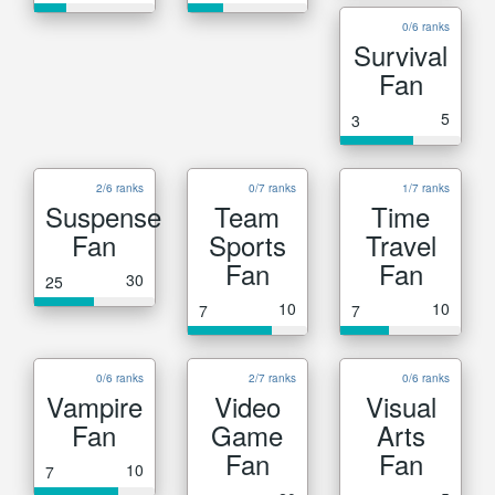
0/6 ranks
Survival
Fan
5
3
2/6 ranks
0/7 ranks
1/7 ranks
Suspense
Team
Time
Fan
Sports
Travel
Fan
Fan
30
25
10
10
7
7
0/6 ranks
2/7 ranks
0/6 ranks
Vampire
Video
Visual
Fan
Game
Arts
Fan
Fan
10
7