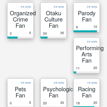
0/6 ranks
3/6 ranks
0/6 ranks
Organized
Otaku
Parody
Crime
Culture
Fan
Fan
Fan
10
9
5
35
2
24
2/6 ranks
Performing
Arts
Fan
20
11
0/6 ranks
2/6 ranks
1/6 ranks
Pets
Psychological
Racing
Fan
Fan
Fan
5
30
20
0
20
18