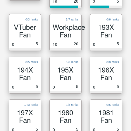
20
5
19
3
0/3 ranks
2/7 ranks
0/6 ranks
VTuber
Workplace
193X
Fan
Fan
Fan
5
20
5
0
10
0
0/5 ranks
0/6 ranks
0/8 ranks
194X
195X
196X
Fan
Fan
Fan
5
5
5
0
0
0
0/13 ranks
0/5 ranks
0/5 ranks
197X
1980
1981
Fan
Fan
Fan
5
5
5
0
0
0