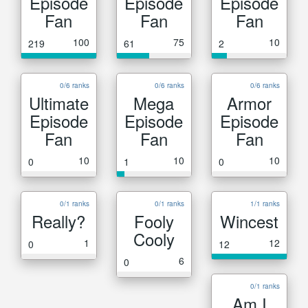
Episode
Episode
Episode
Fan
Fan
Fan
100
75
10
219
61
2
0/6 ranks
0/6 ranks
0/6 ranks
Ultimate
Mega
Armor
Episode
Episode
Episode
Fan
Fan
Fan
10
10
10
0
1
0
0/1 ranks
0/1 ranks
1/1 ranks
Really?
Fooly
Wincest
Cooly
1
12
0
12
6
0
0/1 ranks
Am I