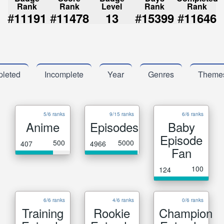
Rank
Rank
Level
Rank
Rank
#
#
#
#
11191
11478
13
15399
11646
leted
Incomplete
Year
Genres
Theme
5/6 ranks
9/15 ranks
6/6 ranks
Anime
Episodes
Baby
Episode
500
5000
407
4966
Fan
100
124
6/6 ranks
4/6 ranks
0/6 ranks
Training
Rookie
Champion