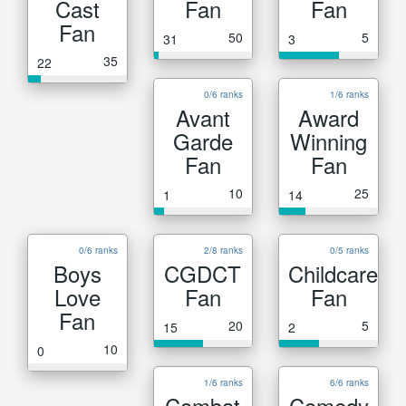
Cast
Fan
Fan
Fan
50
5
31
3
35
22
0/6 ranks
1/6 ranks
Avant
Award
Garde
Winning
Fan
Fan
10
25
1
14
0/6 ranks
2/8 ranks
0/5 ranks
Boys
CGDCT
Childcare
Love
Fan
Fan
Fan
20
5
15
2
10
0
1/6 ranks
6/6 ranks
Combat
Comedy