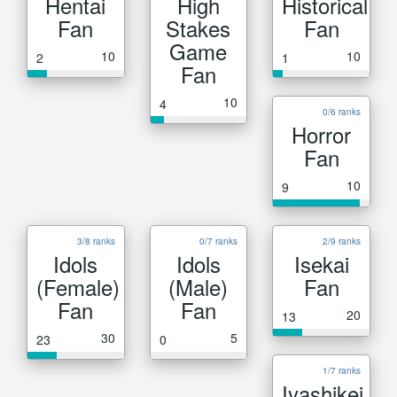
Hentai
High
Historical
Fan
Stakes
Fan
Game
10
10
2
1
Fan
10
4
0/6 ranks
Horror
Fan
10
9
3/8 ranks
0/7 ranks
2/9 ranks
Idols
Idols
Isekai
(Female)
(Male)
Fan
Fan
Fan
20
13
30
5
23
0
1/7 ranks
Iyashikei