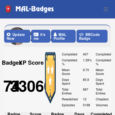
MAL-Badges
Open 
banjo0025
Update
It's
MAL
BBCode
Now
me
Profile
Badge
Last Update: 6 Days ago
Completed
407
Completed
Completed
1.39%
Completed
Badges
XP Score
%
%
Mean
9.70
Mean
Score
Score
74
33060
Days
85.9
Days
Spent
Spent
Total
687
Total
Entries
Entries
Rewatched
12
Chapters
Episodes
5198
Volumes
Badge
Score
Badge
Days
Completed