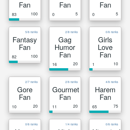
Fan
Fan
Fan
100
5
5
83
0
0
5/6 ranks
2/8 ranks
0/6 ranks
Fantasy
Gag
Girls
Fan
Humor
Love
Fan
Fan
100
82
20
10
16
1
2/7 ranks
2/6 ranks
4/6 ranks
Gore
Gourmet
Harem
Fan
Fan
Fan
20
20
75
10
11
65
0/6 ranks
1/4 ranks
0/6 ranks