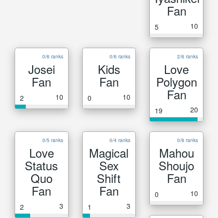
Fan
10
5
0/6 ranks
0/6 ranks
2/6 ranks
Josei
Kids
Love
Fan
Fan
Polygon
Fan
10
10
2
0
20
19
0/5 ranks
0/4 ranks
0/6 ranks
Love
Magical
Mahou
Status
Sex
Shoujo
Quo
Shift
Fan
Fan
Fan
10
0
3
3
2
1