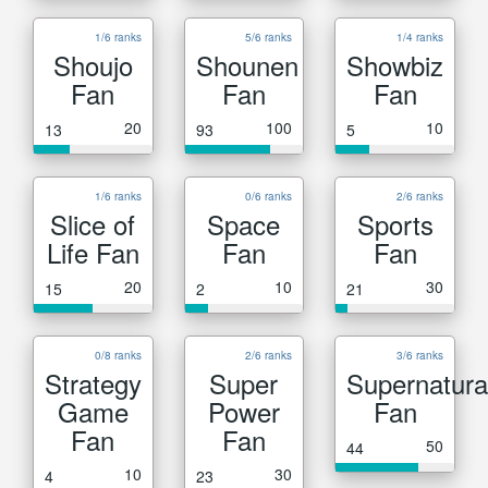
1/6 ranks
5/6 ranks
1/4 ranks
Shoujo
Shounen
Showbiz
Fan
Fan
Fan
20
100
10
13
93
5
1/6 ranks
0/6 ranks
2/6 ranks
Slice of
Space
Sports
Life Fan
Fan
Fan
20
10
30
15
2
21
0/8 ranks
2/6 ranks
3/6 ranks
Strategy
Super
Supernatura
Game
Power
Fan
Fan
Fan
50
44
10
30
4
23