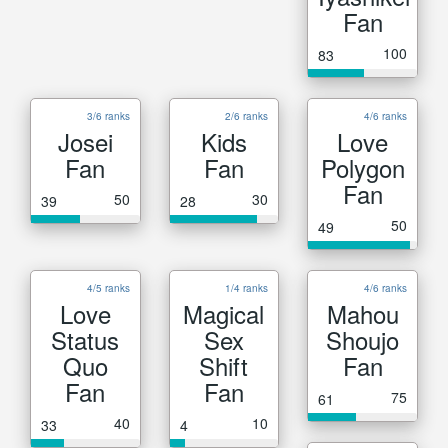
Fan
100
83
3/6 ranks
2/6 ranks
4/6 ranks
Josei
Kids
Love
Fan
Fan
Polygon
Fan
50
30
39
28
50
49
4/5 ranks
1/4 ranks
4/6 ranks
Love
Magical
Mahou
Status
Sex
Shoujo
Quo
Shift
Fan
Fan
Fan
75
61
40
10
33
4