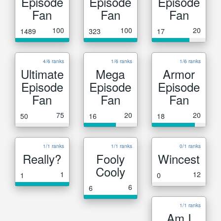
Episode
Episode
Episode
Fan
Fan
Fan
100
100
20
1489
323
17
4/6 ranks
1/6 ranks
1/6 ranks
Ultimate
Mega
Armor
Episode
Episode
Episode
Fan
Fan
Fan
75
20
20
50
16
18
1/1 ranks
1/1 ranks
0/1 ranks
Really?
Fooly
Wincest
Cooly
1
12
1
0
6
6
1/1 ranks
Am I