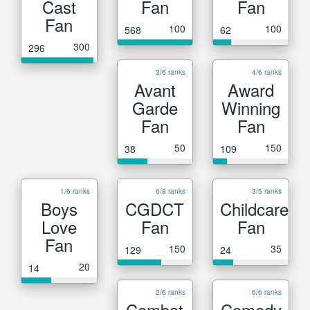
Cast
Fan
Fan
Fan
100
100
568
62
300
296
3/6 ranks
4/6 ranks
Avant
Award
Garde
Winning
Fan
Fan
50
150
38
109
1/6 ranks
6/8 ranks
3/5 ranks
Boys
CGDCT
Childcare
Love
Fan
Fan
Fan
150
35
129
24
20
14
2/6 ranks
6/6 ranks
Combat
Comedy