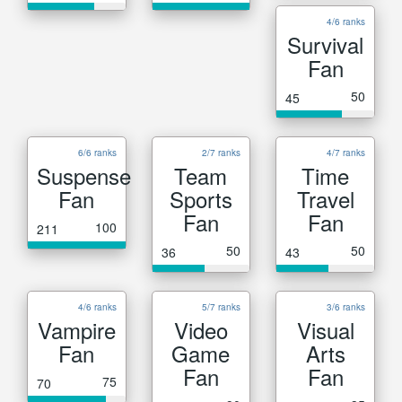
4/6 ranks
Survival
Fan
50
45
6/6 ranks
2/7 ranks
4/7 ranks
Suspense
Team
Time
Fan
Sports
Travel
Fan
Fan
100
211
50
50
36
43
4/6 ranks
5/7 ranks
3/6 ranks
Vampire
Video
Visual
Fan
Game
Arts
Fan
Fan
75
70