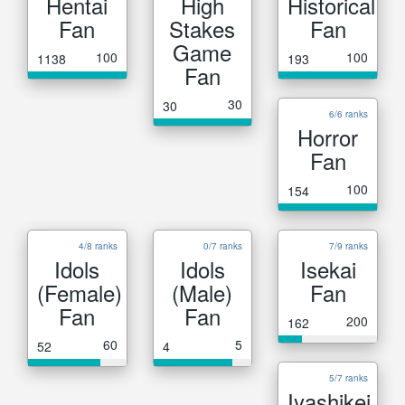
Hentai
High
Historical
Fan
Stakes
Fan
Game
100
100
1138
193
Fan
30
30
6/6 ranks
Horror
Fan
100
154
4/8 ranks
0/7 ranks
7/9 ranks
Idols
Idols
Isekai
(Female)
(Male)
Fan
Fan
Fan
200
162
60
5
52
4
5/7 ranks
Iyashikei