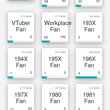
90
35
58
23
0/3 ranks
5/7 ranks
0/6 ranks
VTuber
Workplace
193X
Fan
Fan
Fan
5
100
5
1
65
0
0/5 ranks
0/6 ranks
0/8 ranks
194X
195X
196X
Fan
Fan
Fan
5
5
5
1
1
4
2/13 ranks
0/5 ranks
0/5 ranks
197X
1980
1981
Fan
Fan
Fan
20
5
5
11
3
3