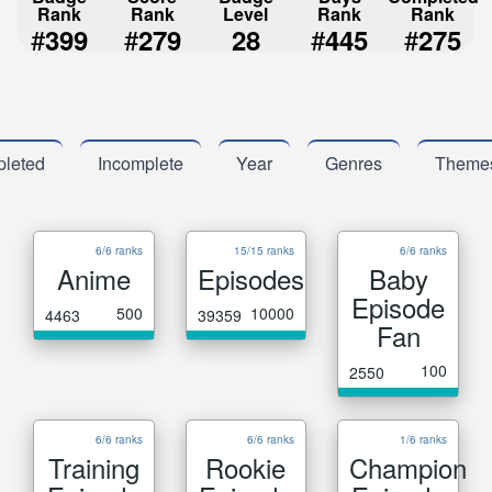
Rank
Rank
Level
Rank
Rank
#
#
#
#
399
279
28
445
275
leted
Incomplete
Year
Genres
Theme
6/6 ranks
15/15 ranks
6/6 ranks
Anime
Episodes
Baby
Episode
500
10000
4463
39359
Fan
100
2550
6/6 ranks
6/6 ranks
1/6 ranks
Training
Rookie
Champion