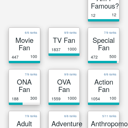
Famous?
12
12
6/6 ranks
9/9 ranks
7/9 ranks
Movie
TV Fan
Special
Fan
Fan
1000
1837
100
500
447
472
7/9 ranks
9/9 ranks
6/6 ranks
ONA
OVA
Action
Fan
Fan
Fan
300
1000
100
188
1559
1054
7/9 ranks
6/6 ranks
5/11 ranks
Adult
Adventure
Anthropomo