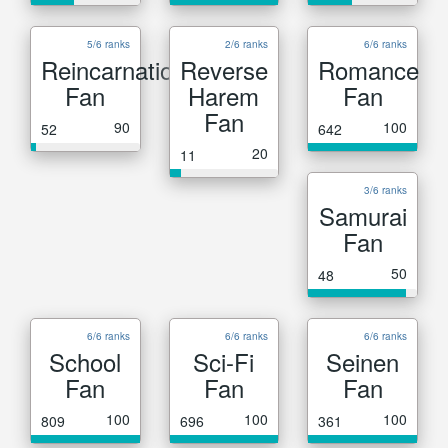
5/6 ranks
2/6 ranks
6/6 ranks
Reincarnation
Reverse
Romance
Fan
Harem
Fan
Fan
90
100
52
642
20
11
3/6 ranks
Samurai
Fan
50
48
6/6 ranks
6/6 ranks
6/6 ranks
School
Sci-Fi
Seinen
Fan
Fan
Fan
100
100
100
809
696
361