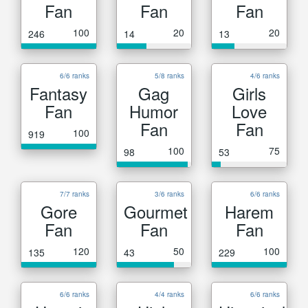
Fan
Fan
Fan
100
20
20
246
14
13
6/6 ranks
5/8 ranks
4/6 ranks
Fantasy
Gag
Girls
Fan
Humor
Love
Fan
Fan
100
919
100
75
98
53
7/7 ranks
3/6 ranks
6/6 ranks
Gore
Gourmet
Harem
Fan
Fan
Fan
120
50
100
135
43
229
6/6 ranks
4/4 ranks
6/6 ranks