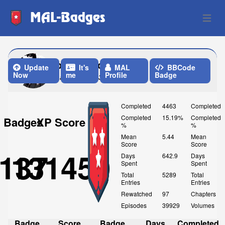
MAL-Badges
Open 
balagergo
Update
It's
MAL
BBCode
Now
me
Profile
Badge
Last Update: 3 Weeks ago
Completed
4463
Completed
Completed
15.19%
Completed
Badges
XP Score
%
%
Mean
5.44
Mean
Score
Score
137
131450
Days
642.9
Days
Spent
Spent
Total
5289
Total
Entries
Entries
Rewatched
97
Chapters
Episodes
39929
Volumes
Badge
Score
Badge
Days
Completed