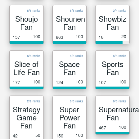
6/6 ranks
6/6 ranks
2/4 ranks
Shoujo
Shounen
Showbiz
Fan
Fan
Fan
100
100
20
157
663
18
6/6 ranks
6/6 ranks
6/6 ranks
Slice of
Space
Sports
Life Fan
Fan
Fan
100
100
100
177
124
107
2/8 ranks
6/6 ranks
6/6 ranks
Strategy
Super
Supernatura
Game
Power
Fan
Fan
Fan
100
467
50
100
42
156