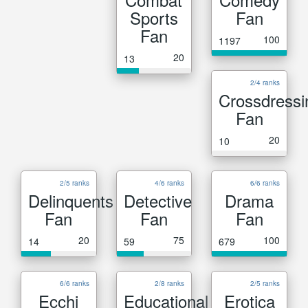
Sports
Fan
Fan
100
1197
20
13
2/4 ranks
Crossdressi
Fan
20
10
2/5 ranks
4/6 ranks
6/6 ranks
Delinquents
Detective
Drama
Fan
Fan
Fan
20
75
100
14
59
679
6/6 ranks
2/8 ranks
2/5 ranks
Ecchi
Educational
Erotica