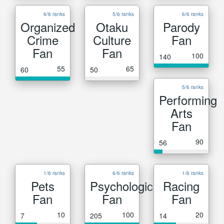
6/6 ranks
5/6 ranks
6/6 ranks
Organized
Otaku
Parody
Crime
Culture
Fan
Fan
Fan
100
140
55
65
60
50
5/6 ranks
Performing
Arts
Fan
90
56
1/6 ranks
6/6 ranks
1/6 ranks
Pets
Psychological
Racing
Fan
Fan
Fan
10
100
20
7
205
14