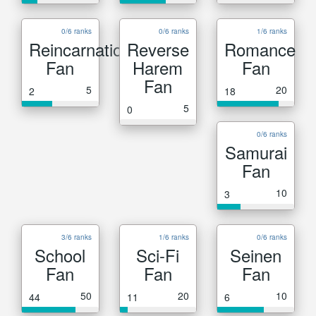
0/6 ranks
0/6 ranks
1/6 ranks
Reincarnation
Reverse
Romance
Fan
Harem
Fan
Fan
5
20
2
18
5
0
0/6 ranks
Samurai
Fan
10
3
3/6 ranks
1/6 ranks
0/6 ranks
School
Sci-Fi
Seinen
Fan
Fan
Fan
50
20
10
44
11
6