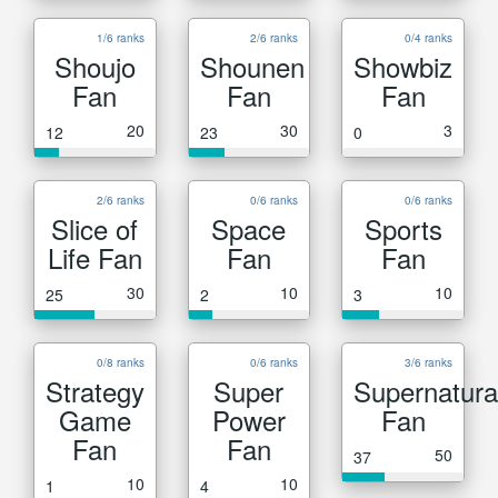
1/6 ranks
2/6 ranks
0/4 ranks
Shoujo
Shounen
Showbiz
Fan
Fan
Fan
20
30
3
12
23
0
2/6 ranks
0/6 ranks
0/6 ranks
Slice of
Space
Sports
Life Fan
Fan
Fan
30
10
10
25
2
3
0/8 ranks
0/6 ranks
3/6 ranks
Strategy
Super
Supernatura
Game
Power
Fan
Fan
Fan
50
37
10
10
1
4