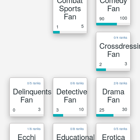
Sports
Fan
Fan
100
90
5
1
0/4 ranks
Crossdressi
Fan
3
2
0/5 ranks
0/6 ranks
2/6 ranks
Delinquents
Detective
Drama
Fan
Fan
Fan
3
10
30
0
3
25
1/6 ranks
0/8 ranks
0/5 ranks
Ecchi
Educational
Erotica