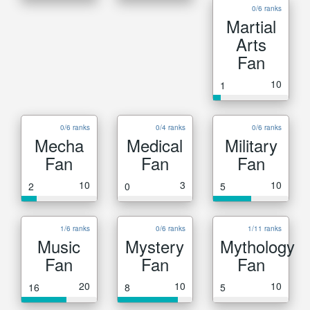
0/6 ranks
Martial
Arts
Fan
10
1
0/6 ranks
0/4 ranks
0/6 ranks
Mecha
Medical
Military
Fan
Fan
Fan
10
3
10
2
0
5
1/6 ranks
0/6 ranks
1/11 ranks
Music
Mystery
Mythology
Fan
Fan
Fan
20
10
10
16
8
5