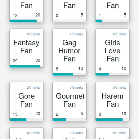
Fan
Fan
Fan
20
5
5
18
0
1
2/6 ranks
1/8 ranks
0/6 ranks
Fantasy
Gag
Girls
Fan
Humor
Love
Fan
Fan
30
29
10
10
8
4
2/7 ranks
0/6 ranks
0/6 ranks
Gore
Gourmet
Harem
Fan
Fan
Fan
20
5
10
15
2
8
6/6 ranks
0/4 ranks
0/6 ranks