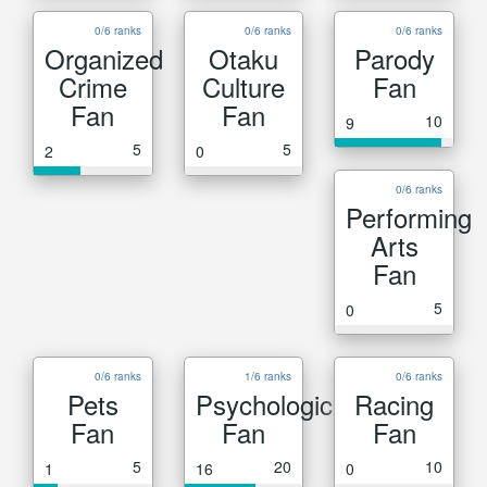
0/6 ranks
0/6 ranks
0/6 ranks
Organized
Otaku
Parody
Crime
Culture
Fan
Fan
Fan
10
9
5
5
2
0
0/6 ranks
Performing
Arts
Fan
5
0
0/6 ranks
1/6 ranks
0/6 ranks
Pets
Psychological
Racing
Fan
Fan
Fan
5
20
10
1
16
0