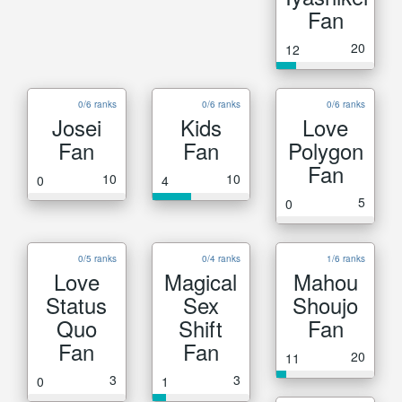
Fan
20
12
0/6 ranks
0/6 ranks
0/6 ranks
Josei
Kids
Love
Fan
Fan
Polygon
Fan
10
10
0
4
5
0
0/5 ranks
0/4 ranks
1/6 ranks
Love
Magical
Mahou
Status
Sex
Shoujo
Quo
Shift
Fan
Fan
Fan
20
11
3
3
0
1