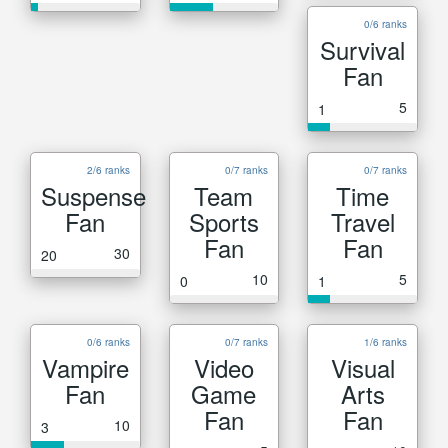
0/6 ranks
Survival
Fan
5
1
2/6 ranks
0/7 ranks
0/7 ranks
Suspense
Team
Time
Fan
Sports
Travel
Fan
Fan
30
20
10
5
0
1
0/6 ranks
0/7 ranks
1/6 ranks
Vampire
Video
Visual
Fan
Game
Arts
Fan
Fan
10
3