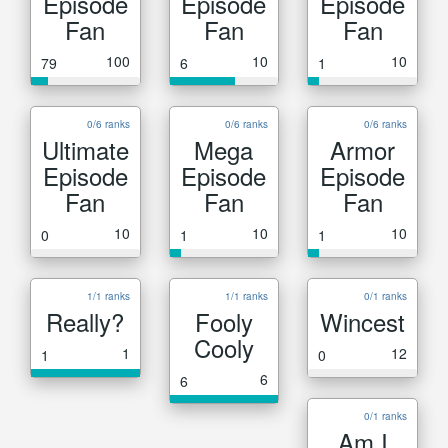
Episode
Episode
Episode
Fan
Fan
Fan
100
10
10
79
6
1
0/6 ranks
0/6 ranks
0/6 ranks
Ultimate
Mega
Armor
Episode
Episode
Episode
Fan
Fan
Fan
10
10
10
0
1
1
1/1 ranks
1/1 ranks
0/1 ranks
Really?
Fooly
Wincest
Cooly
1
12
1
0
6
6
0/1 ranks
Am I