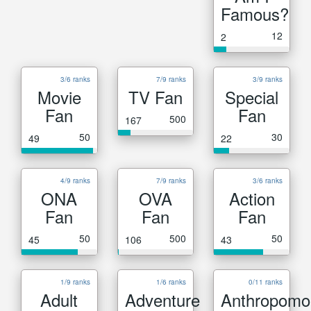
Famous?
12
2
3/6 ranks
7/9 ranks
3/9 ranks
Movie
TV Fan
Special
Fan
Fan
500
167
50
30
49
22
4/9 ranks
7/9 ranks
3/6 ranks
ONA
OVA
Action
Fan
Fan
Fan
50
500
50
45
106
43
1/9 ranks
1/6 ranks
0/11 ranks
Adult
Adventure
Anthropomo