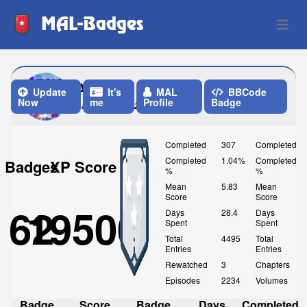
MAL-Badges
Open 
Atrfan1
Update
It's
MAL
BBCode
Now
me
Profile
Badge
Last Update: 2 Months ago
Completed
307
Completed
Completed
1.04%
Completed
Badges
XP Score
%
%
Mean
5.83
Mean
Score
Score
62
19500
Days
28.4
Days
Spent
Spent
Total
4495
Total
Entries
Entries
Rewatched
3
Chapters
Episodes
2234
Volumes
Badge
Score
Badge
Days
Completed