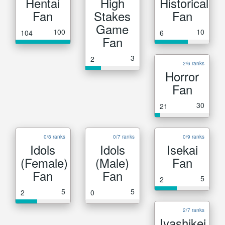
Hentai
High
Historical
Fan
Stakes
Fan
Game
100
10
104
6
Fan
3
2
2/6 ranks
Horror
Fan
30
21
0/8 ranks
0/7 ranks
0/9 ranks
Idols
Idols
Isekai
(Female)
(Male)
Fan
Fan
Fan
5
2
5
5
2
0
2/7 ranks
Iyashikei