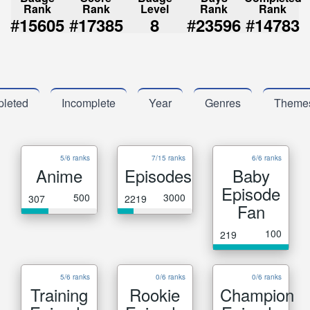
Rank
Rank
Level
Rank
Rank
#
#
#
#
15605
17385
8
23596
14783
leted
Incomplete
Year
Genres
Theme
5/6 ranks
7/15 ranks
6/6 ranks
Anime
Episodes
Baby
Episode
500
3000
307
2219
Fan
100
219
5/6 ranks
0/6 ranks
0/6 ranks
Training
Rookie
Champion