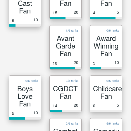
Cast
Fan
Fan
Fan
20
5
15
4
10
6
1/6 ranks
0/6 ranks
Avant
Award
Garde
Winning
Fan
Fan
20
10
18
5
0/6 ranks
2/8 ranks
0/5 ranks
Boys
CGDCT
Childcare
Love
Fan
Fan
Fan
20
5
14
0
10
5
0/6 ranks
5/6 ranks
Combat
Comedy