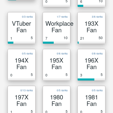
5
10
0
6
0/3 ranks
1/7 ranks
3/6 ranks
VTuber
Workplace
193X
Fan
Fan
Fan
5
10
50
1
7
21
0/5 ranks
0/6 ranks
0/8 ranks
194X
195X
196X
Fan
Fan
Fan
5
5
5
0
0
3
0/13 ranks
0/5 ranks
0/5 ranks
197X
1980
1981
Fan
Fan
Fan
5
5
5
1
0
0