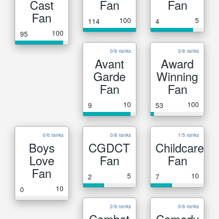
Cast
Fan
Fan
Fan
100
5
114
4
100
95
0/6 ranks
3/6 ranks
Avant
Award
Garde
Winning
Fan
Fan
10
100
9
53
0/6 ranks
0/8 ranks
1/5 ranks
Boys
CGDCT
Childcare
Love
Fan
Fan
Fan
5
10
2
7
10
0
2/6 ranks
5/6 ranks
Combat
Comedy