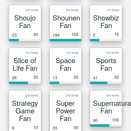
2/6 ranks
6/6 ranks
1/4 ranks
Shoujo
Shounen
Showbiz
Fan
Fan
Fan
30
100
10
23
184
5
2/6 ranks
1/6 ranks
3/6 ranks
Slice of
Space
Sports
Life Fan
Fan
Fan
30
20
50
26
13
41
0/8 ranks
3/6 ranks
5/6 ranks
Strategy
Super
Supernatura
Game
Power
Fan
Fan
Fan
100
90
10
50
9
33