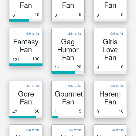
Fan
Fan
Fan
10
5
5
6
0
0
6/6 ranks
2/8 ranks
0/6 ranks
Fantasy
Gag
Girls
Fan
Humor
Love
Fan
Fan
100
124
20
10
17
0
4/7 ranks
0/6 ranks
0/6 ranks
Gore
Gourmet
Harem
Fan
Fan
Fan
50
5
10
47
1
0
0/6 ranks
1/4 ranks
5/6 ranks