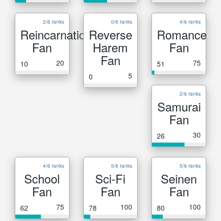
2/6 ranks
0/6 ranks
4/6 ranks
Reincarnation
Reverse
Romance
Fan
Harem
Fan
Fan
20
75
10
51
5
0
2/6 ranks
Samurai
Fan
30
26
4/6 ranks
5/6 ranks
5/6 ranks
School
Sci-Fi
Seinen
Fan
Fan
Fan
75
100
100
62
78
80