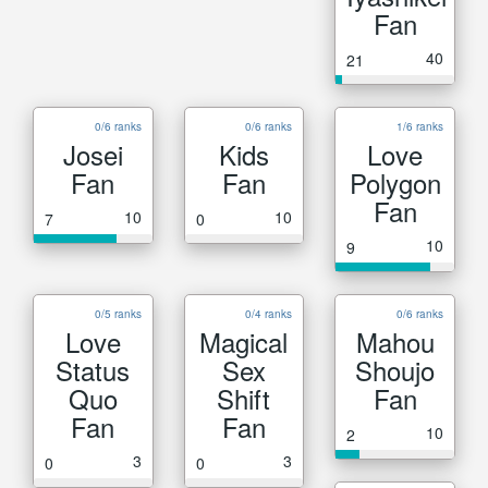
Fan
40
21
0/6 ranks
0/6 ranks
1/6 ranks
Josei
Kids
Love
Fan
Fan
Polygon
Fan
10
10
7
0
10
9
0/5 ranks
0/4 ranks
0/6 ranks
Love
Magical
Mahou
Status
Sex
Shoujo
Quo
Shift
Fan
Fan
Fan
10
2
3
3
0
0