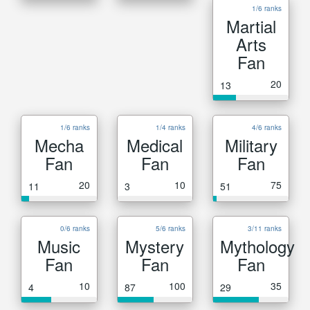
1/6 ranks
Martial
Arts
Fan
20
13
1/6 ranks
1/4 ranks
4/6 ranks
Mecha
Medical
Military
Fan
Fan
Fan
20
10
75
11
3
51
0/6 ranks
5/6 ranks
3/11 ranks
Music
Mystery
Mythology
Fan
Fan
Fan
10
100
35
4
87
29