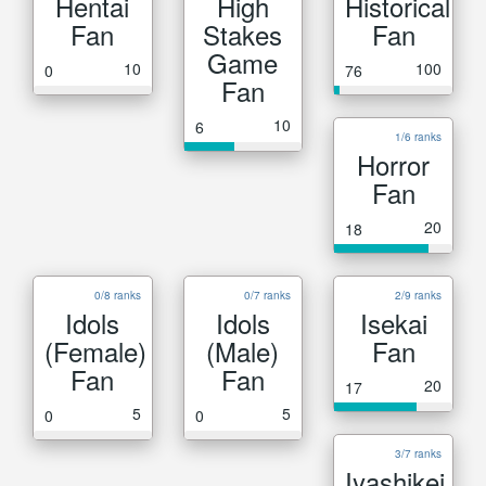
Hentai
High
Historical
Fan
Stakes
Fan
Game
10
100
0
76
Fan
10
6
1/6 ranks
Horror
Fan
20
18
0/8 ranks
0/7 ranks
2/9 ranks
Idols
Idols
Isekai
(Female)
(Male)
Fan
Fan
Fan
20
17
5
5
0
0
3/7 ranks
Iyashikei