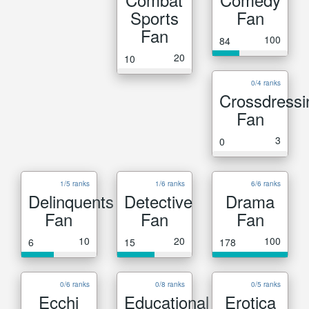
Sports
Fan
Fan
100
84
20
10
0/4 ranks
Crossdressi
Fan
3
0
1/5 ranks
1/6 ranks
6/6 ranks
Delinquents
Detective
Drama
Fan
Fan
Fan
10
20
100
6
15
178
0/6 ranks
0/8 ranks
0/5 ranks
Ecchi
Educational
Erotica