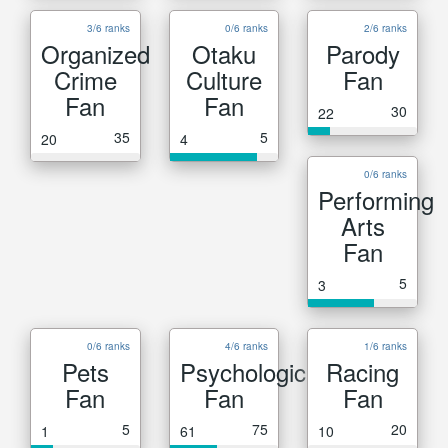
3/6 ranks
0/6 ranks
2/6 ranks
Organized
Otaku
Parody
Crime
Culture
Fan
Fan
Fan
30
22
35
5
20
4
0/6 ranks
Performing
Arts
Fan
5
3
0/6 ranks
4/6 ranks
1/6 ranks
Pets
Psychological
Racing
Fan
Fan
Fan
5
75
20
1
61
10