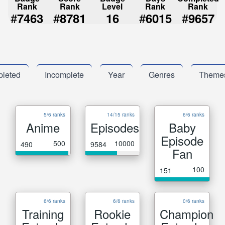
Rank
Rank
Level
Rank
Rank
#
#
#
#
7463
8781
16
6015
9657
leted
Incomplete
Year
Genres
Theme
5/6 ranks
14/15 ranks
6/6 ranks
Anime
Episodes
Baby
Episode
500
10000
490
9584
Fan
100
151
6/6 ranks
6/6 ranks
0/6 ranks
Training
Rookie
Champion