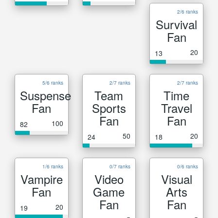
2/6 ranks
Survival
Fan
20
13
5/6 ranks
2/7 ranks
2/7 ranks
Suspense
Team
Time
Fan
Sports
Travel
Fan
Fan
100
82
50
20
24
18
1/6 ranks
0/7 ranks
0/6 ranks
Vampire
Video
Visual
Fan
Game
Arts
Fan
Fan
20
19