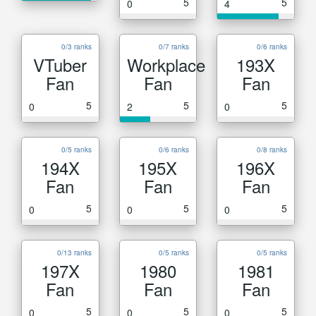
5
5
0
4
0/3 ranks
0/7 ranks
0/6 ranks
VTuber
Workplace
193X
Fan
Fan
Fan
5
5
5
0
2
0
0/5 ranks
0/6 ranks
0/8 ranks
194X
195X
196X
Fan
Fan
Fan
5
5
5
0
0
0
0/13 ranks
0/5 ranks
0/5 ranks
197X
1980
1981
Fan
Fan
Fan
5
5
5
0
0
0