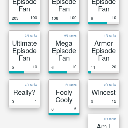
Episode
Episode
Episode
Fan
Fan
Fan
100
100
10
203
108
6
0/6 ranks
0/6 ranks
1/6 ranks
Ultimate
Mega
Armor
Episode
Episode
Episode
Fan
Fan
Fan
10
10
20
5
6
11
0/1 ranks
1/1 ranks
0/1 ranks
Really?
Fooly
Wincest
Cooly
1
12
0
0
6
6
0/1 ranks
Am I