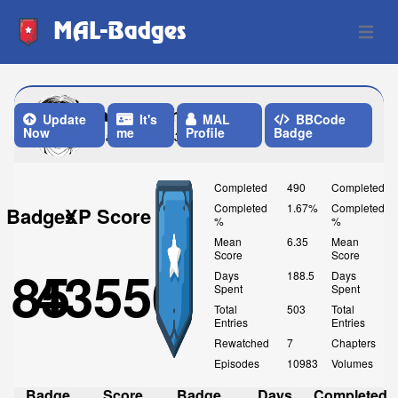
MAL-Badges
Open 
asimmiah
Update
It's
MAL
BBCode
Now
me
Profile
Badge
Last Update: 3 Weeks ago
Completed
490
Completed
Completed
1.67%
Completed
Badges
XP Score
%
%
Mean
6.35
Mean
Score
Score
85
43550
Days
188.5
Days
Spent
Spent
Total
503
Total
Entries
Entries
Rewatched
7
Chapters
Episodes
10983
Volumes
Badge
Score
Badge
Days
Completed