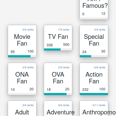
Famous?
12
0
5/6 ranks
7/9 ranks
3/9 ranks
Movie
TV Fan
Special
Fan
Fan
500
336
100
30
95
24
2/9 ranks
2/9 ranks
6/6 ranks
ONA
OVA
Action
Fan
Fan
Fan
20
20
100
10
18
232
5/9 ranks
6/6 ranks
0/11 ranks
Adult
Adventure
Anthropomo