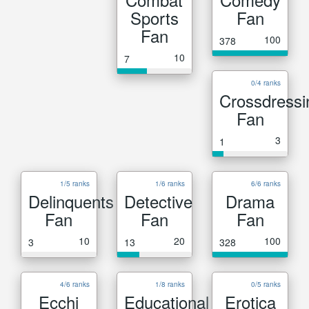
Sports
Fan
Fan
100
378
10
7
0/4 ranks
Crossdressi
Fan
3
1
1/5 ranks
1/6 ranks
6/6 ranks
Delinquents
Detective
Drama
Fan
Fan
Fan
10
20
100
3
13
328
4/6 ranks
1/8 ranks
0/5 ranks
Ecchi
Educational
Erotica