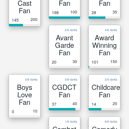
Cast
Fan
Fan
Fan
100
35
198
28
200
145
2/6 ranks
4/6 ranks
Avant
Award
Garde
Winning
Fan
Fan
30
150
20
101
0/6 ranks
3/8 ranks
2/5 ranks
Boys
CGDCT
Childcare
Love
Fan
Fan
Fan
40
20
37
14
10
0
1/6 ranks
6/6 ranks
Combat
Comedy