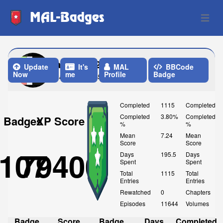
MAL-Badges
Open 
annana123
Update
It's
MAL
BBCode
Now
me
Profile
Badge
Last Update: 9 Hours ago
Completed
1115
Completed
Completed
3.80%
Completed
Badges
XP Score
%
%
Mean
7.24
Mean
Score
Score
107
79400
Days
195.5
Days
Spent
Spent
Total
1115
Total
Entries
Entries
Rewatched
0
Chapters
Episodes
11644
Volumes
Badge
Score
Badge
Days
Completed