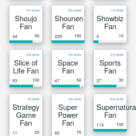
3/6 ranks
6/6 ranks
1/4 ranks
Shoujo
Shounen
Showbiz
Fan
Fan
Fan
50
100
10
44
229
4
5/6 ranks
3/6 ranks
2/6 ranks
Slice of
Space
Sports
Life Fan
Fan
Fan
100
50
30
93
47
27
1/8 ranks
4/6 ranks
6/6 ranks
Strategy
Super
Supernatura
Game
Power
Fan
Fan
Fan
100
174
25
75
11
62