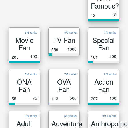
Famous?
12
12
6/6 ranks
8/9 ranks
7/9 ranks
Movie
TV Fan
Special
Fan
Fan
1000
559
100
500
205
161
5/9 ranks
7/9 ranks
6/6 ranks
ONA
OVA
Action
Fan
Fan
Fan
75
500
100
55
113
297
6/9 ranks
6/6 ranks
3/11 ranks
Adult
Adventure
Anthropomo