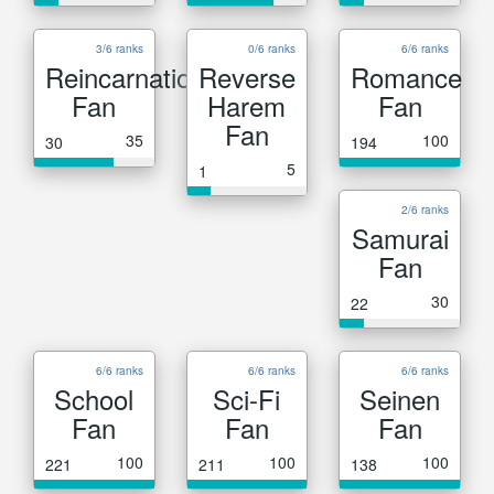
3/6 ranks
0/6 ranks
6/6 ranks
Reincarnation
Reverse
Romance
Fan
Harem
Fan
Fan
35
100
30
194
5
1
2/6 ranks
Samurai
Fan
30
22
6/6 ranks
6/6 ranks
6/6 ranks
School
Sci-Fi
Seinen
Fan
Fan
Fan
100
100
100
221
211
138