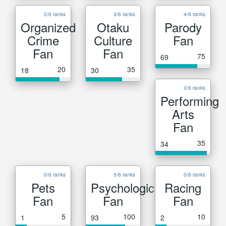
2/6 ranks
3/6 ranks
4/6 ranks
Organized
Otaku
Parody
Crime
Culture
Fan
Fan
Fan
75
69
20
35
18
30
3/6 ranks
Performing
Arts
Fan
35
34
0/6 ranks
5/6 ranks
0/6 ranks
Pets
Psychological
Racing
Fan
Fan
Fan
5
100
10
1
93
2