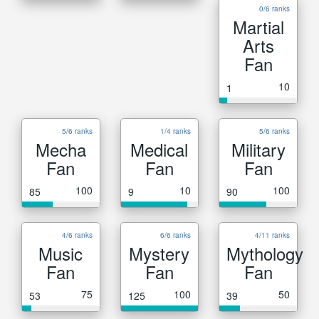
0/6 ranks
Martial
Arts
Fan
10
1
5/6 ranks
1/4 ranks
5/6 ranks
Mecha
Medical
Military
Fan
Fan
Fan
100
10
100
85
9
90
4/6 ranks
6/6 ranks
4/11 ranks
Music
Mystery
Mythology
Fan
Fan
Fan
75
100
50
53
125
39