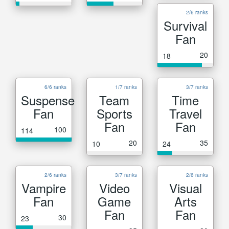
2/6 ranks
Survival
Fan
20
18
6/6 ranks
1/7 ranks
3/7 ranks
Suspense
Team
Time
Fan
Sports
Travel
Fan
Fan
100
114
20
35
10
24
2/6 ranks
3/7 ranks
2/6 ranks
Vampire
Video
Visual
Fan
Game
Arts
Fan
Fan
30
23