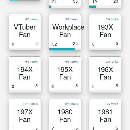
35
20
21
12
0/3 ranks
3/7 ranks
0/6 ranks
VTuber
Workplace
193X
Fan
Fan
Fan
5
35
5
0
32
0
0/5 ranks
0/6 ranks
0/8 ranks
194X
195X
196X
Fan
Fan
Fan
5
5
5
0
0
0
0/13 ranks
0/5 ranks
0/5 ranks
197X
1980
1981
Fan
Fan
Fan
5
5
5
1
0
1