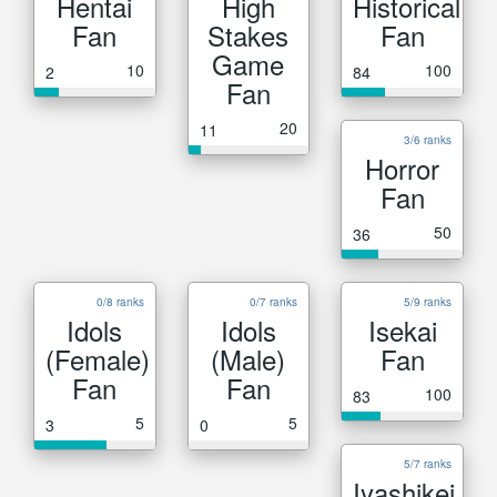
Hentai
High
Historical
Fan
Stakes
Fan
Game
10
100
2
84
Fan
20
11
3/6 ranks
Horror
Fan
50
36
0/8 ranks
0/7 ranks
5/9 ranks
Idols
Idols
Isekai
(Female)
(Male)
Fan
Fan
Fan
100
83
5
5
3
0
5/7 ranks
Iyashikei