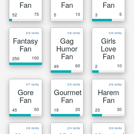
Fan
Fan
Fan
75
10
5
52
5
3
6/6 ranks
4/8 ranks
0/6 ranks
Fantasy
Gag
Girls
Fan
Humor
Love
Fan
Fan
100
250
60
10
49
2
4/7 ranks
2/6 ranks
2/6 ranks
Gore
Gourmet
Harem
Fan
Fan
Fan
50
20
30
45
19
23
0/6 ranks
2/4 ranks
5/6 ranks