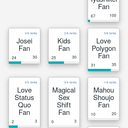
Fan
100
67
2/6 ranks
2/6 ranks
3/6 ranks
Josei
Kids
Love
Fan
Fan
Polygon
Fan
30
30
24
25
35
31
0/5 ranks
0/4 ranks
1/6 ranks
Love
Magical
Mahou
Status
Sex
Shoujo
Quo
Shift
Fan
Fan
Fan
20
10
3
3
2
0