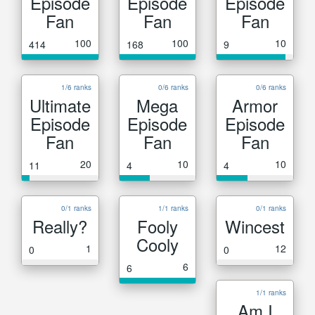
Episode
Episode
Episode
Fan
Fan
Fan
100
100
10
414
168
9
1/6 ranks
0/6 ranks
0/6 ranks
Ultimate
Mega
Armor
Episode
Episode
Episode
Fan
Fan
Fan
20
10
10
11
4
4
0/1 ranks
1/1 ranks
0/1 ranks
Really?
Fooly
Wincest
Cooly
1
12
0
0
6
6
1/1 ranks
Am I