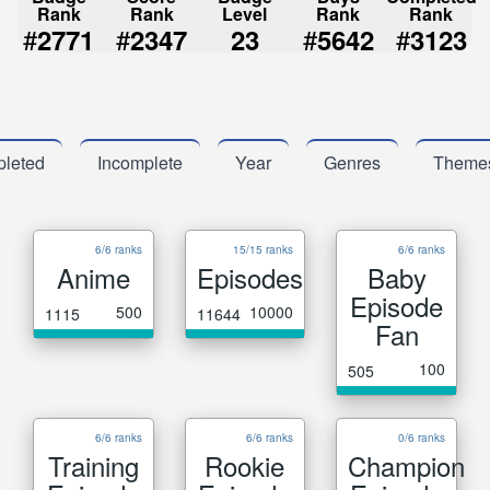
Rank
Rank
Level
Rank
Rank
#
#
#
#
2771
2347
23
5642
3123
leted
Incomplete
Year
Genres
Theme
6/6 ranks
15/15 ranks
6/6 ranks
Anime
Episodes
Baby
Episode
500
10000
1115
11644
Fan
100
505
6/6 ranks
6/6 ranks
0/6 ranks
Training
Rookie
Champion