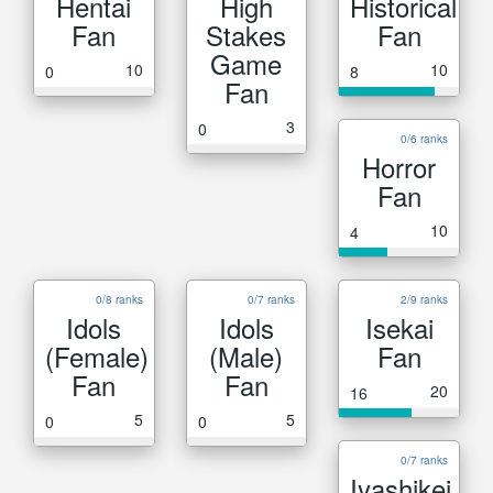
Hentai
High
Historical
Fan
Stakes
Fan
Game
10
10
0
8
Fan
3
0
0/6 ranks
Horror
Fan
10
4
0/8 ranks
0/7 ranks
2/9 ranks
Idols
Idols
Isekai
(Female)
(Male)
Fan
Fan
Fan
20
16
5
5
0
0
0/7 ranks
Iyashikei