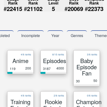
Rank
Rank
Level
Rank
Rank
#
#
#
#
22415
21102
5
20069
22373
leted
Incomplete
Year
Genres
Theme
4/6 ranks
8/15 ranks
3/6 ranks
Anime
Episodes
Baby
Episode
200
4000
119
3187
Fan
50
30
4/6 ranks
2/6 ranks
0/6 ranks
Training
Rookie
Champion