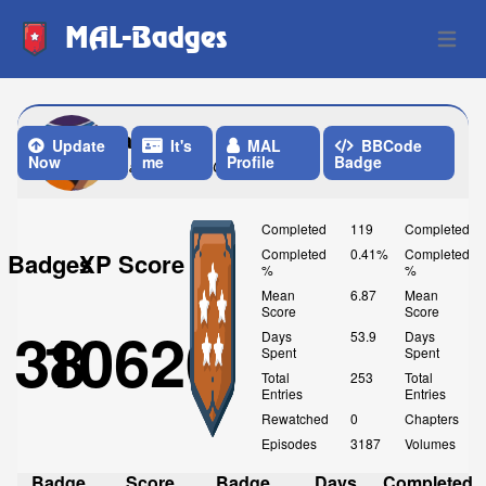
MAL-Badges
Open 
aluqis
Update
It's
MAL
BBCode
Now
me
Profile
Badge
Last Update: One Week ago
Completed
119
Completed
Completed
0.41%
Completed
Badges
XP Score
%
%
Mean
6.87
Mean
Score
Score
38
10620
Days
53.9
Days
Spent
Spent
Total
253
Total
Entries
Entries
Rewatched
0
Chapters
Episodes
3187
Volumes
Badge
Score
Badge
Days
Completed