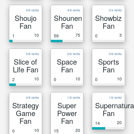
0/6 ranks
4/6 ranks
0/4 ranks
Shoujo
Shounen
Showbiz
Fan
Fan
Fan
10
75
3
1
59
0
0/6 ranks
0/6 ranks
0/6 ranks
Slice of
Space
Sports
Life Fan
Fan
Fan
10
10
10
2
0
0
0/8 ranks
1/6 ranks
1/6 ranks
Strategy
Super
Supernatura
Game
Power
Fan
Fan
Fan
20
14
10
20
0
15