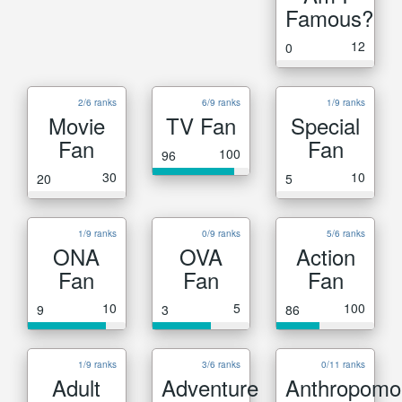
Famous?
12
0
2/6 ranks
6/9 ranks
1/9 ranks
Movie
TV Fan
Special
Fan
Fan
100
96
30
10
20
5
1/9 ranks
0/9 ranks
5/6 ranks
ONA
OVA
Action
Fan
Fan
Fan
10
5
100
9
3
86
1/9 ranks
3/6 ranks
0/11 ranks
Adult
Adventure
Anthropomo