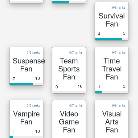
0/6 ranks
Survival
Fan
5
4
0/6 ranks
0/7 ranks
0/7 ranks
Suspense
Team
Time
Fan
Sports
Travel
Fan
Fan
10
7
10
5
0
1
0/6 ranks
0/7 ranks
0/6 ranks
Vampire
Video
Visual
Fan
Game
Arts
Fan
Fan
10
1