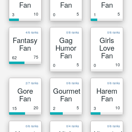
Fan
Fan
Fan
10
5
5
3
0
1
4/6 ranks
0/8 ranks
0/6 ranks
Fantasy
Gag
Girls
Fan
Humor
Love
Fan
Fan
75
62
5
10
0
0
2/7 ranks
0/6 ranks
0/6 ranks
Gore
Gourmet
Harem
Fan
Fan
Fan
20
5
10
15
2
3
0/6 ranks
0/4 ranks
0/6 ranks