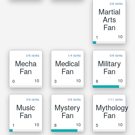
0/6 ranks
Martial
Arts
Fan
10
1
0/6 ranks
1/4 ranks
0/6 ranks
Mecha
Medical
Military
Fan
Fan
Fan
10
10
10
0
3
8
0/6 ranks
0/6 ranks
1/11 ranks
Music
Mystery
Mythology
Fan
Fan
Fan
10
10
10
1
8
5