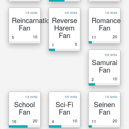
1/6 ranks
0/6 ranks
1/6 ranks
Reincarnation
Reverse
Romance
Fan
Harem
Fan
Fan
10
20
5
11
5
1
0/6 ranks
Samurai
Fan
10
2
1/6 ranks
0/6 ranks
1/6 ranks
School
Sci-Fi
Seinen
Fan
Fan
Fan
20
10
20
16
4
11