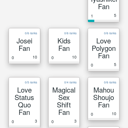
Fan
5
1
0/6 ranks
0/6 ranks
0/6 ranks
Josei
Kids
Love
Fan
Fan
Polygon
Fan
10
10
0
0
5
0
0/5 ranks
0/4 ranks
0/6 ranks
Love
Magical
Mahou
Status
Sex
Shoujo
Quo
Shift
Fan
Fan
Fan
10
0
3
3
0
0