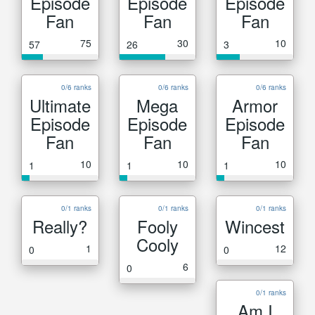
Episode
Episode
Episode
Fan
Fan
Fan
75
30
10
57
26
3
0/6 ranks
0/6 ranks
0/6 ranks
Ultimate
Mega
Armor
Episode
Episode
Episode
Fan
Fan
Fan
10
10
10
1
1
1
0/1 ranks
0/1 ranks
0/1 ranks
Really?
Fooly
Wincest
Cooly
1
12
0
0
6
0
0/1 ranks
Am I