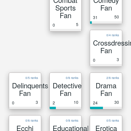
Sports
Fan
Fan
50
31
5
0
0/4 ranks
Crossdressi
Fan
3
0
0/5 ranks
0/6 ranks
2/6 ranks
Delinquents
Detective
Drama
Fan
Fan
Fan
3
10
30
0
2
24
0/6 ranks
0/8 ranks
0/5 ranks
Ecchi
Educational
Erotica