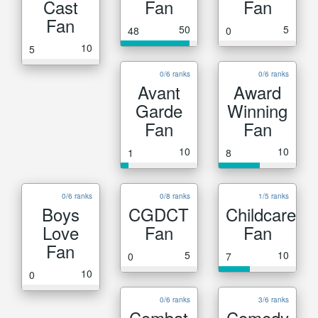
Cast
Fan
Fan
Fan
50
5
48
0
10
5
0/6 ranks
0/6 ranks
Avant
Award
Garde
Winning
Fan
Fan
10
10
1
8
0/6 ranks
0/8 ranks
1/5 ranks
Boys
CGDCT
Childcare
Love
Fan
Fan
Fan
5
10
0
7
10
0
0/6 ranks
3/6 ranks
Combat
Comedy