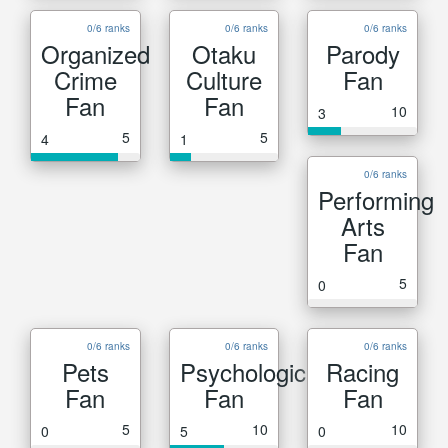
0/6 ranks
0/6 ranks
0/6 ranks
Organized
Otaku
Parody
Crime
Culture
Fan
Fan
Fan
10
3
5
5
4
1
0/6 ranks
Performing
Arts
Fan
5
0
0/6 ranks
0/6 ranks
0/6 ranks
Pets
Psychological
Racing
Fan
Fan
Fan
5
10
10
0
5
0