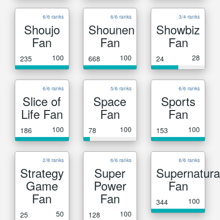
6/6 ranks
6/6 ranks
3/4 ranks
Shoujo
Shounen
Showbiz
Fan
Fan
Fan
100
100
28
235
668
24
6/6 ranks
5/6 ranks
6/6 ranks
Slice of
Space
Sports
Life Fan
Fan
Fan
100
100
100
186
78
153
2/8 ranks
6/6 ranks
6/6 ranks
Strategy
Super
Supernatura
Game
Power
Fan
Fan
Fan
100
344
50
100
25
128