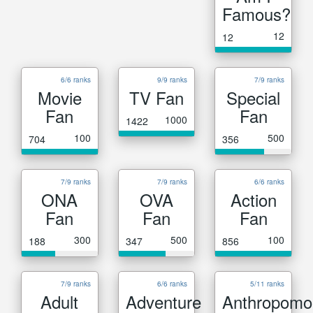
Famous?
12
12
6/6 ranks
9/9 ranks
7/9 ranks
Movie
TV Fan
Special
Fan
Fan
1000
1422
100
500
704
356
7/9 ranks
7/9 ranks
6/6 ranks
ONA
OVA
Action
Fan
Fan
Fan
300
500
100
188
347
856
7/9 ranks
6/6 ranks
5/11 ranks
Adult
Adventure
Anthropomo