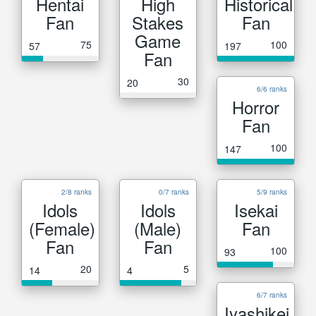
Hentai
High
Historical
Fan
Stakes
Fan
Game
75
100
57
197
Fan
30
20
6/6 ranks
Horror
Fan
100
147
2/8 ranks
0/7 ranks
5/9 ranks
Idols
Idols
Isekai
(Female)
(Male)
Fan
Fan
Fan
100
93
20
5
14
4
6/7 ranks
Iyashikei