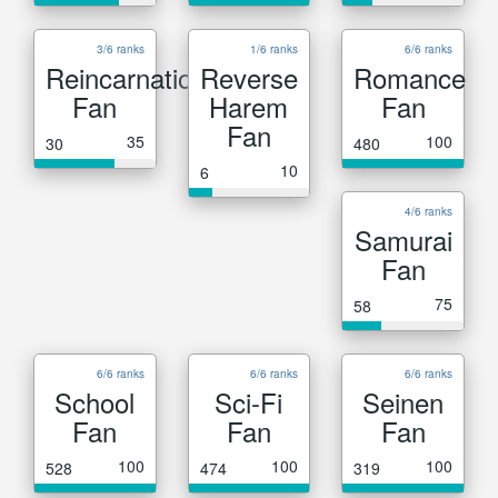
3/6 ranks
1/6 ranks
6/6 ranks
Reincarnation
Reverse
Romance
Fan
Harem
Fan
Fan
35
100
30
480
10
6
4/6 ranks
Samurai
Fan
75
58
6/6 ranks
6/6 ranks
6/6 ranks
School
Sci-Fi
Seinen
Fan
Fan
Fan
100
100
100
528
474
319