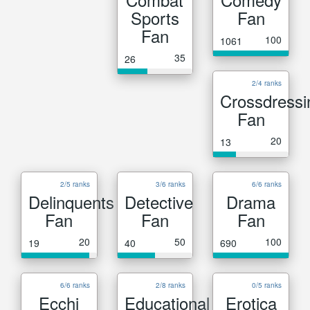
Sports
Fan
Fan
100
1061
35
26
2/4 ranks
Crossdressi
Fan
20
13
2/5 ranks
3/6 ranks
6/6 ranks
Delinquents
Detective
Drama
Fan
Fan
Fan
20
50
100
19
40
690
6/6 ranks
2/8 ranks
0/5 ranks
Ecchi
Educational
Erotica