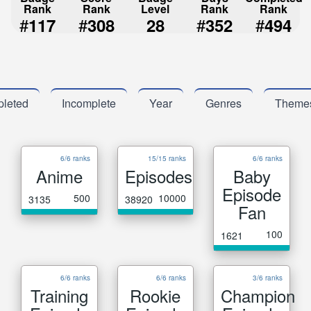
Rank
Rank
Level
Rank
Rank
#
#
#
#
117
308
28
352
494
leted
Incomplete
Year
Genres
Theme
6/6 ranks
15/15 ranks
6/6 ranks
Anime
Episodes
Baby
Episode
500
10000
3135
38920
Fan
100
1621
6/6 ranks
6/6 ranks
3/6 ranks
Training
Rookie
Champion