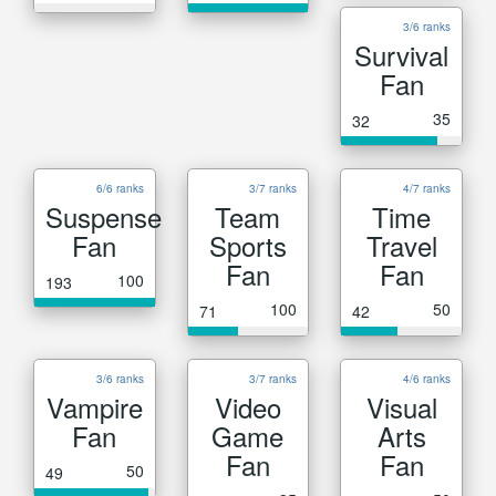
3/6 ranks
Survival
Fan
35
32
6/6 ranks
3/7 ranks
4/7 ranks
Suspense
Team
Time
Fan
Sports
Travel
Fan
Fan
100
193
100
50
71
42
3/6 ranks
3/7 ranks
4/6 ranks
Vampire
Video
Visual
Fan
Game
Arts
Fan
Fan
50
49