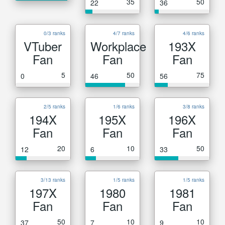
35
50
22
36
0/3 ranks
4/7 ranks
4/6 ranks
VTuber
Workplace
193X
Fan
Fan
Fan
5
50
75
0
46
56
2/5 ranks
1/6 ranks
3/8 ranks
194X
195X
196X
Fan
Fan
Fan
20
10
50
12
6
33
3/13 ranks
1/5 ranks
1/5 ranks
197X
1980
1981
Fan
Fan
Fan
50
10
10
37
7
9