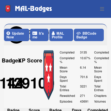
MAL-Badges
Open 
Go_Bananas
Update
It's
MAL
BBCode
Now
me
Profile
Badge
Last Update: 13 Hours ago
Completed
3135
Completed
Completed
10.67%
Completed
Badges
XP Score
%
%
Mean
6.14
Mean
Score
Score
144
129100
Days
701.6
Days
Spent
Spent
Total
3221
Total
Entries
Entries
Rewatched
271
Chapters
Episodes
43691
Volumes
Badge
Score
Badge
Days
Completed