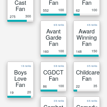
Cast
Fan
Fan
Fan
100
100
552
62
300
275
6/6 ranks
4/6 ranks
Avant
Award
Garde
Winning
Fan
Fan
100
150
160
148
1/6 ranks
5/8 ranks
3/5 ranks
Boys
CGDCT
Childcare
Love
Fan
Fan
Fan
100
35
86
22
20
19
3/6 ranks
6/6 ranks
Combat
Comedy