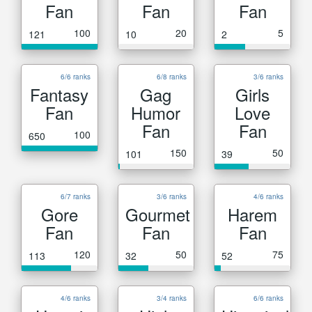
Fan
Fan
Fan
100
20
5
121
10
2
6/6 ranks
6/8 ranks
3/6 ranks
Fantasy
Gag
Girls
Fan
Humor
Love
Fan
Fan
100
650
150
50
101
39
6/7 ranks
3/6 ranks
4/6 ranks
Gore
Gourmet
Harem
Fan
Fan
Fan
120
50
75
113
32
52
4/6 ranks
3/4 ranks
6/6 ranks