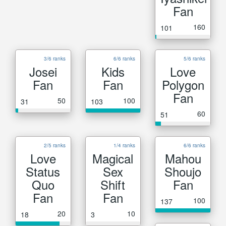
Fan
160
101
3/6 ranks
6/6 ranks
5/6 ranks
Josei
Kids
Love
Fan
Fan
Polygon
Fan
50
100
31
103
60
51
2/5 ranks
1/4 ranks
6/6 ranks
Love
Magical
Mahou
Status
Sex
Shoujo
Quo
Shift
Fan
Fan
Fan
100
137
20
10
18
3