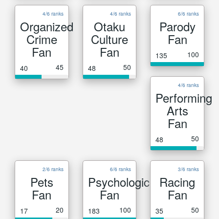
4/6 ranks
4/6 ranks
6/6 ranks
Organized
Otaku
Parody
Crime
Culture
Fan
Fan
Fan
100
135
45
50
40
48
4/6 ranks
Performing
Arts
Fan
50
48
2/6 ranks
6/6 ranks
3/6 ranks
Pets
Psychological
Racing
Fan
Fan
Fan
20
100
50
17
183
35